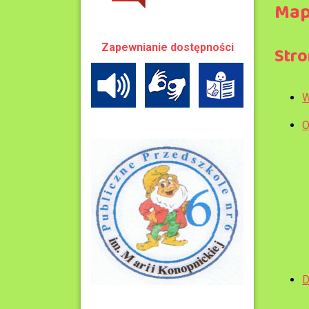
Map
Zapewnianie dostępności
Str
W
O
D