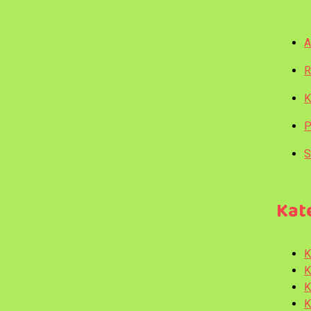
A
R
K
P
S
Kat
K
K
K
K