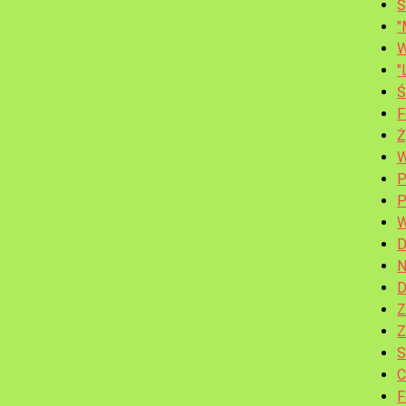
Ś
"
W
"
Ś
F
Ż
W
P
P
W
D
N
D
Z
Z
S
C
F