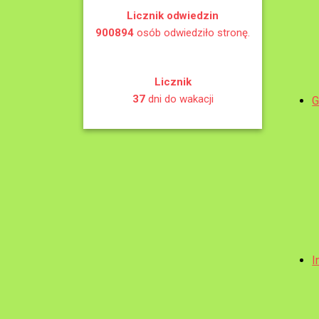
Licznik odwiedzin
900894
osób odwiedziło stronę.
Licznik
37
dni do wakacji
G
I