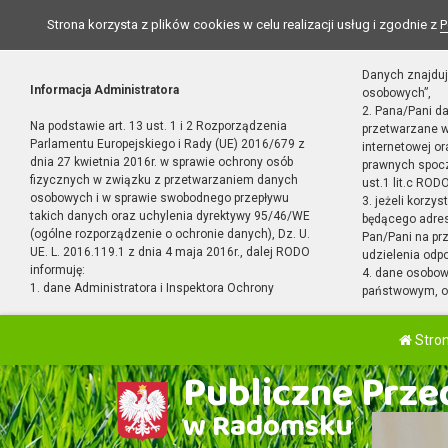
Strona korzysta z plików cookies w celu realizacji usług i zgodnie z
P
Danych znajduj
Informacja Administratora
osobowych”,
2. Pana/Pani d
Na podstawie art. 13 ust. 1 i 2 Rozporządzenia
przetwarzane w
Parlamentu Europejskiego i Rady (UE) 2016/679 z
internetowej o
dnia 27 kwietnia 2016r. w sprawie ochrony osób
prawnych spocz
fizycznych w związku z przetwarzaniem danych
ust.1 lit.c RODO
osobowych i w sprawie swobodnego przepływu
3. jeżeli korzy
takich danych oraz uchylenia dyrektywy 95/46/WE
będącego adres
(ogólne rozporządzenie o ochronie danych), Dz. U.
Pan/Pani na pr
UE. L. 2016.119.1 z dnia 4 maja 2016r., dalej RODO
udzielenia odp
informuję:
4. dane osobo
1. dane Administratora i Inspektora Ochrony
państwowym, or
Stro
Publiczne Przed
w Radomsku