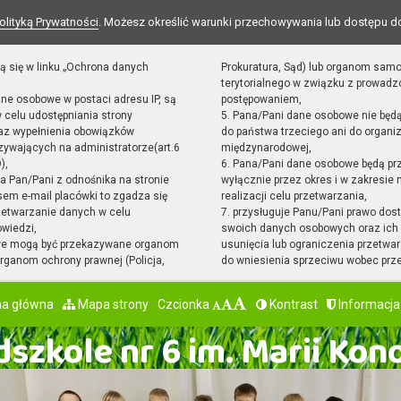
olityką Prywatności
. Możesz określić warunki przechowywania lub dostępu d
ą się w linku „Ochrona danych
Prokuratura, Sąd) lub organom sam
terytorialnego w związku z prowad
ane osobowe w postaci adresu IP, są
postępowaniem,
 celu udostępniania strony
5. Pana/Pani dane osobowe nie będ
raz wypełnienia obowiązków
do państwa trzeciego ani do organiz
ywających na administratorze(art.6
międzynarodowej,
),
6. Pana/Pani dane osobowe będą pr
sta Pan/Pani z odnośnika na stronie
wyłącznie przez okres i w zakresie
em e-mail placówki to zgadza się
realizacji celu przetwarzania,
zetwarzanie danych w celu
7. przysługuje Panu/Pani prawo dost
owiedzi,
swoich danych osobowych oraz ich 
we mogą być przekazywane organom
usunięcia lub ograniczenia przetwar
ganom ochrony prawnej (Policja,
do wniesienia sprzeciwu wobec prz
na główna
Mapa strony
Czcionka
Kontrast
Informacja
szkole nr 6 im. Marii Kon