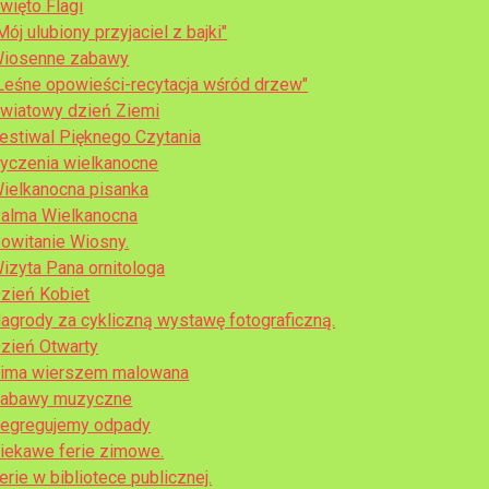
więto Flagi
Mój ulubiony przyjaciel z bajki"
iosenne zabawy
Leśne opowieści-recytacja wśród drzew"
wiatowy dzień Ziemi
estiwal Pięknego Czytania
yczenia wielkanocne
ielkanocna pisanka
alma Wielkanocna
owitanie Wiosny.
izyta Pana ornitologa
zień Kobiet
agrody za cykliczną wystawę fotograficzną.
zień Otwarty
ima wierszem malowana
abawy muzyczne
egregujemy odpady
iekawe ferie zimowe.
erie w bibliotece publicznej.