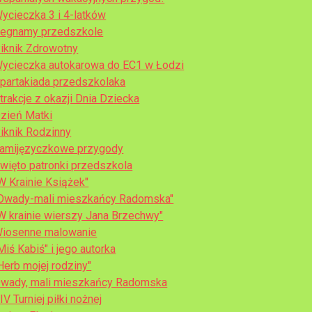
ycieczka 3 i 4-latków
egnamy przedszkole
iknik Zdrowotny
ycieczka autokarowa do EC1 w Łodzi
partakiada przedszkolaka
trakcje z okazji Dnia Dziecka
zień Matki
iknik Rodzinny
amijęzyczkowe przygody
więto patronki przedszkola
W Krainie Książek"
Owady-mali mieszkańcy Radomska"
W krainie wierszy Jana Brzechwy"
iosenne malowanie
Miś Kabiś" i jego autorka
Herb mojej rodziny"
wady, mali mieszkańcy Radomska
IV Turniej piłki nożnej