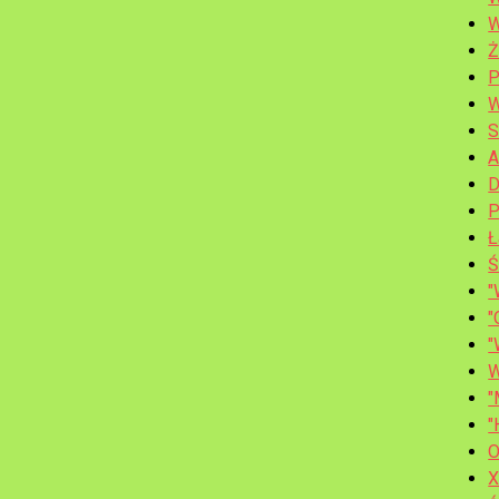
W
Ż
P
W
S
A
D
P
Ł
Ś
"
"
"
W
"
"
O
X