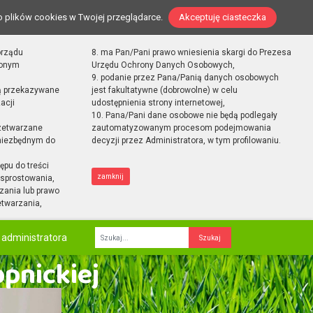
o plików cookies w Twojej przeglądarce.
Akceptuję ciasteczka
orządu
8. ma Pan/Pani prawo wniesienia skargi do Prezesa
zonym
Urzędu Ochrony Danych Osobowych,
9. podanie przez Pana/Panią danych osobowych
ą przekazywane
jest fakultatywne (dobrowolne) w celu
acji
udostępnienia strony internetowej,
10. Pana/Pani dane osobowe nie będą podlegały
zetwarzane
zautomatyzowanym procesom podejmowania
 niezbędnym do
decyzji przez Administratora, w tym profilowaniu.
ępu do treści
zamknij
sprostowania,
zania lub prawo
etwarzania,
 administratora
Fraza
opnickiej