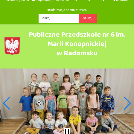
Informacja administratora
Fraza
Publiczne Przedszkole nr 6 im.
Marii Konopnickiej
w Radomsku