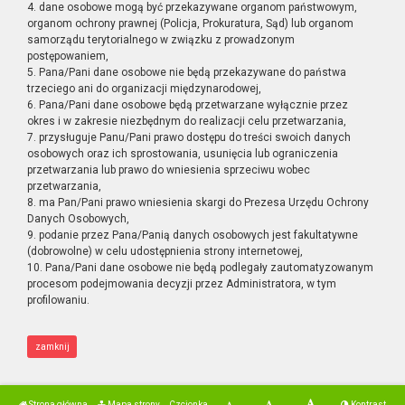
4. dane osobowe mogą być przekazywane organom państwowym,
organom ochrony prawnej (Policja, Prokuratura, Sąd) lub organom
samorządu terytorialnego w związku z prowadzonym
postępowaniem,
5. Pana/Pani dane osobowe nie będą przekazywane do państwa
trzeciego ani do organizacji międzynarodowej,
6. Pana/Pani dane osobowe będą przetwarzane wyłącznie przez
okres i w zakresie niezbędnym do realizacji celu przetwarzania,
7. przysługuje Panu/Pani prawo dostępu do treści swoich danych
osobowych oraz ich sprostowania, usunięcia lub ograniczenia
przetwarzania lub prawo do wniesienia sprzeciwu wobec
przetwarzania,
8. ma Pan/Pani prawo wniesienia skargi do Prezesa Urzędu Ochrony
Danych Osobowych,
9. podanie przez Pana/Panią danych osobowych jest fakultatywne
(dobrowolne) w celu udostępnienia strony internetowej,
10. Pana/Pani dane osobowe nie będą podlegały zautomatyzowanym
procesom podejmowania decyzji przez Administratora, w tym
profilowaniu.
zamknij
Strona główna
Mapa strony
Czcionka
Kontrast