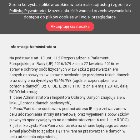
Strona korzysta z plików cookies w celu realizacji usług i zgodnie z
Polityką Prywatności
. Możesz określić warunki przechowywania lub
dostępu do plików cookies w Twojej przeglądarce.
Akceptuję ciasteczka
Informacja Administratora
Na podstawie art. 13 ust. 1 i 2 Rozporządzenia Parlamentu
Europejskiego i Rady (UE) 2016/679 z dnia 27 kwietnia 2016r. w
sprawie ochrony osób fizycznych w związku z przetwarzaniem
danych osobowych i w sprawie swobodnego przepływu takich danych
oraz uchylenia dyrektywy 95/46/WE (ogólne rozporządzenie o
ochronie danych), Dz. U. UE. L. 2016.119.1 z dnia 4 maja 2016r., dalej
RODO informuję:
1. dane Administratora i Inspektora Ochrony Danych znajdują się w
linku „Ochrona danych osobowych”,
2. Pana/Pani dane osobowe w postaci adresu IP, są przetwarzane w
celu udostępniania strony internetowej oraz wypełnienia obowiązków
prawnych spoczywających na administratorze(art.6 ust.1 lit.c RODO),
3. jeżeli korzysta Pan/Pani z odnośnika na stronie będącego adresem
e-mail placówki to zgadza się Pan/Pani na przetwarzanie danych w
celu udzielenia odpowiedzi,