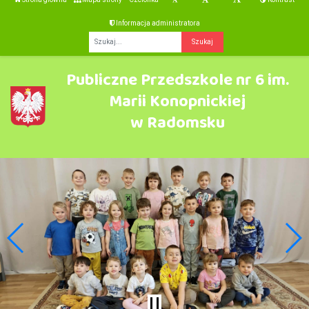
Informacja administratora
Fraza
Publiczne Przedszkole nr 6 im.
Marii Konopnickiej
w Radomsku