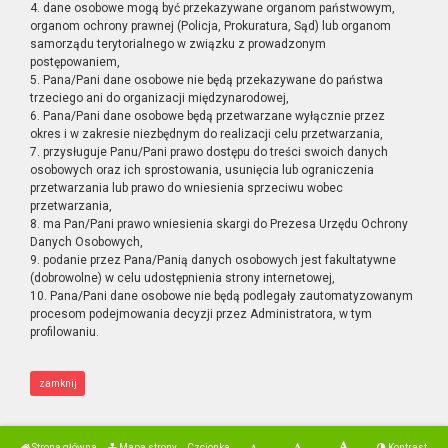
4. dane osobowe mogą być przekazywane organom państwowym,
organom ochrony prawnej (Policja, Prokuratura, Sąd) lub organom
samorządu terytorialnego w związku z prowadzonym
postępowaniem,
5. Pana/Pani dane osobowe nie będą przekazywane do państwa
trzeciego ani do organizacji międzynarodowej,
6. Pana/Pani dane osobowe będą przetwarzane wyłącznie przez
okres i w zakresie niezbędnym do realizacji celu przetwarzania,
7. przysługuje Panu/Pani prawo dostępu do treści swoich danych
osobowych oraz ich sprostowania, usunięcia lub ograniczenia
przetwarzania lub prawo do wniesienia sprzeciwu wobec
przetwarzania,
8. ma Pan/Pani prawo wniesienia skargi do Prezesa Urzędu Ochrony
Danych Osobowych,
9. podanie przez Pana/Panią danych osobowych jest fakultatywne
(dobrowolne) w celu udostępnienia strony internetowej,
10. Pana/Pani dane osobowe nie będą podlegały zautomatyzowanym
procesom podejmowania decyzji przez Administratora, w tym
profilowaniu.
zamknij
Strona główna
Mapa strony
Czcionka
Kontrast