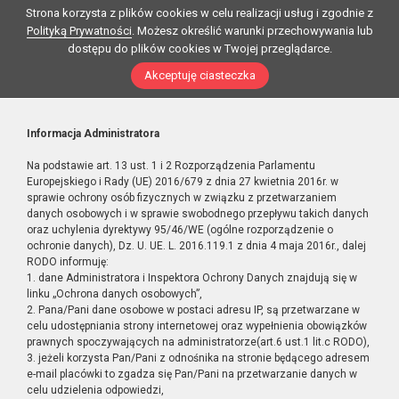
Strona korzysta z plików cookies w celu realizacji usług i zgodnie z
Polityką Prywatności
. Możesz określić warunki przechowywania lub
dostępu do plików cookies w Twojej przeglądarce.
Akceptuję ciasteczka
Informacja Administratora
Na podstawie art. 13 ust. 1 i 2 Rozporządzenia Parlamentu
Europejskiego i Rady (UE) 2016/679 z dnia 27 kwietnia 2016r. w
sprawie ochrony osób fizycznych w związku z przetwarzaniem
danych osobowych i w sprawie swobodnego przepływu takich danych
oraz uchylenia dyrektywy 95/46/WE (ogólne rozporządzenie o
ochronie danych), Dz. U. UE. L. 2016.119.1 z dnia 4 maja 2016r., dalej
RODO informuję:
1. dane Administratora i Inspektora Ochrony Danych znajdują się w
linku „Ochrona danych osobowych”,
2. Pana/Pani dane osobowe w postaci adresu IP, są przetwarzane w
celu udostępniania strony internetowej oraz wypełnienia obowiązków
prawnych spoczywających na administratorze(art.6 ust.1 lit.c RODO),
3. jeżeli korzysta Pan/Pani z odnośnika na stronie będącego adresem
e-mail placówki to zgadza się Pan/Pani na przetwarzanie danych w
celu udzielenia odpowiedzi,