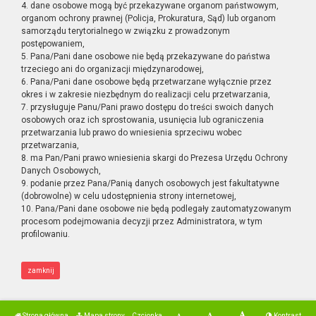
4. dane osobowe mogą być przekazywane organom państwowym,
organom ochrony prawnej (Policja, Prokuratura, Sąd) lub organom
samorządu terytorialnego w związku z prowadzonym
postępowaniem,
5. Pana/Pani dane osobowe nie będą przekazywane do państwa
trzeciego ani do organizacji międzynarodowej,
6. Pana/Pani dane osobowe będą przetwarzane wyłącznie przez
okres i w zakresie niezbędnym do realizacji celu przetwarzania,
7. przysługuje Panu/Pani prawo dostępu do treści swoich danych
osobowych oraz ich sprostowania, usunięcia lub ograniczenia
przetwarzania lub prawo do wniesienia sprzeciwu wobec
przetwarzania,
8. ma Pan/Pani prawo wniesienia skargi do Prezesa Urzędu Ochrony
Danych Osobowych,
9. podanie przez Pana/Panią danych osobowych jest fakultatywne
(dobrowolne) w celu udostępnienia strony internetowej,
10. Pana/Pani dane osobowe nie będą podlegały zautomatyzowanym
procesom podejmowania decyzji przez Administratora, w tym
profilowaniu.
zamknij
Strona główna
Mapa strony
Czcionka
Kontrast