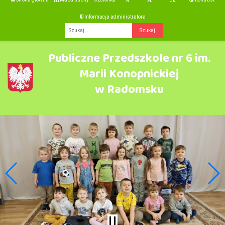
Informacja administratora
Fraza
Publiczne Przedszkole nr 6 im.
Marii Konopnickiej
w Radomsku