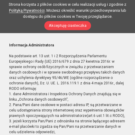
Strona korzysta z plików cookies w celu realizacji usług i zgodnie z
Polityką Prywatności
. Możesz określić warunki przechowywania lub
dostępu do plików cookies w Twojej przeglądarce.
Akceptuję ciasteczka
Informacja Administratora
Na podstawie art. 13 ust. 1 i 2 Rozporządzenia Parlamentu
Europejskiego i Rady (UE) 2016/679 z dnia 27 kwietnia 2016r. w
sprawie ochrony osób fizycznych w związku z przetwarzaniem
danych osobowych i w sprawie swobodnego przepływu takich danych
oraz uchylenia dyrektywy 95/46/WE (ogólne rozporządzenie o
ochronie danych), Dz. U. UE. L. 2016.119.1 z dnia 4 maja 2016r., dalej
RODO informuję:
1. dane Administratora i Inspektora Ochrony Danych znajdują się w
linku „Ochrona danych osobowych”,
2. Pana/Pani dane osobowe w postaci adresu IP, są przetwarzane w
celu udostępniania strony internetowej oraz wypełnienia obowiązków
prawnych spoczywających na administratorze(art.6 ust.1 lit.c RODO),
3. jeżeli korzysta Pan/Pani z odnośnika na stronie będącego adresem
e-mail placówki to zgadza się Pan/Pani na przetwarzanie danych w
celu udzielenia odpowiedzi,