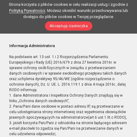
Strona korzysta z plików cookies w celu realizacji usług i zgodnie z
Polityką Prywatności
. Możesz określić warunki przechowywania lub
dostępu do plików cookies w Twojej przeglądarce.
Akceptuję ciasteczka
Informacja Administratora
Na podstawie art. 13 ust. 1 i 2 Rozporządzenia Parlamentu
Europejskiego i Rady (UE) 2016/679 z dnia 27 kwietnia 2016r. w
sprawie ochrony osób fizycznych w związku z przetwarzaniem
danych osobowych i w sprawie swobodnego przepływu takich danych
oraz uchylenia dyrektywy 95/46/WE (ogólne rozporządzenie o
ochronie danych), Dz. U. UE. L. 2016.119.1 z dnia 4 maja 2016r., dalej
RODO informuję:
1. dane Administratora i Inspektora Ochrony Danych znajdują się w
linku „Ochrona danych osobowych”,
2. Pana/Pani dane osobowe w postaci adresu IP, są przetwarzane w
celu udostępniania strony internetowej oraz wypełnienia obowiązków
prawnych spoczywających na administratorze(art.6 ust.1 lit.c RODO),
3. jeżeli korzysta Pan/Pani z odnośnika na stronie będącego adresem
e-mail placówki to zgadza się Pan/Pani na przetwarzanie danych w
celu udzielenia odpowiedzi,