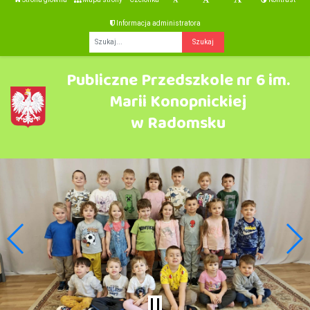
Informacja administratora
Fraza
Publiczne Przedszkole nr 6 im.
Marii Konopnickiej
w Radomsku