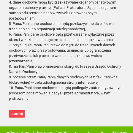
4. dane osobowe mogą być przekazywane organom państwowym,
organom ochrony prawnej (Policja, Prokuratura, Sąd) lub organom
samorządu terytorialnego w związku z prowadzonym
postępowaniem,
5. Pana/Pani dane osobowe nie będą przekazywane do państwa
trzeciego ani do organizacji międzynarodowej,
6. Pana/Pani dane osobowe będą przetwarzane wyłącznie przez
okres i w zakresie niezbędnym do realizacji celu przetwarzania,
7. przysługuje Panu/Pani prawo dostępu do treści swoich danych
osobowych oraz ich sprostowania, usunięcia lub ograniczenia
przetwarzania lub prawo do wniesienia sprzeciwu wobec
przetwarzania,
8. ma Pan/Pani prawo wniesienia skargi do Prezesa Urzędu Ochrony
Danych Osobowych,
9. podanie przez Pana/Panią danych osobowych jest fakultatywne
(dobrowolne) w celu udostępnienia strony internetowej,
10. Pana/Pani dane osobowe nie będą podlegały zautomatyzowanym
procesom podejmowania decyzji przez Administratora, w tym
profilowaniu.
zamknij
Strona główna
Mapa strony
Czcionka
Kontrast