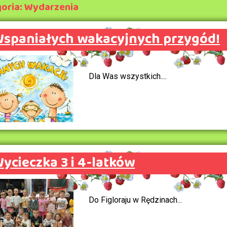
oria: Wydarzenia
spaniałych wakacyjnych przygód!
Dla Was wszystkich....
ycieczka 3 i 4-latków
Do Figloraju w Rędzinach...