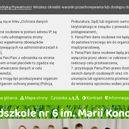
olityką Prywatności
. Możesz określić warunki przechowywania lub dostępu d
ą się w linku „Ochrona danych
Prokuratura, Sąd) lub organom sam
terytorialnego w związku z prowad
ane osobowe w postaci adresu IP, są
postępowaniem,
 celu udostępniania strony
5. Pana/Pani dane osobowe nie będ
raz wypełnienia obowiązków
do państwa trzeciego ani do organiz
ywających na administratorze(art.6
międzynarodowej,
),
6. Pana/Pani dane osobowe będą pr
sta Pan/Pani z odnośnika na stronie
wyłącznie przez okres i w zakresie
em e-mail placówki to zgadza się
realizacji celu przetwarzania,
zetwarzanie danych w celu
7. przysługuje Panu/Pani prawo dost
owiedzi,
swoich danych osobowych oraz ich 
we mogą być przekazywane organom
usunięcia lub ograniczenia przetwar
ganom ochrony prawnej (Policja,
do wniesienia sprzeciwu wobec prz
na główna
Mapa strony
Czcionka
Kontrast
Informacja
szkole nr 6 im. Marii Kon