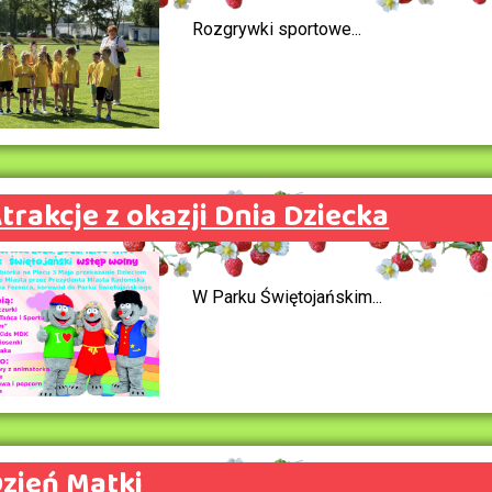
Rozgrywki sportowe...
trakcje z okazji Dnia Dziecka
W Parku Świętojańskim...
zień Matki