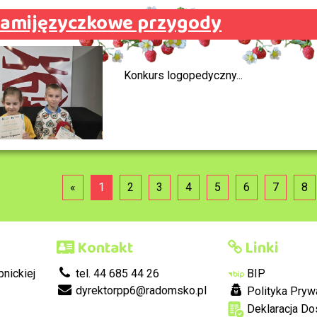
amijęzyczkowe przygody
Konkurs logopedyczny...
«
1
2
3
4
5
6
7
8
Kontakt
Linki
nickiej
tel. 44 685 44 26
BIP
dyrektorpp6@radomsko.pl
Polityka Pryw
Deklaracja Do