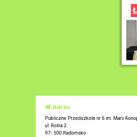
Ł
Adres
Publiczne Przedszkole nr 6 im. Marii Konop
ul. Rolna 2
97- 500 Radomsko