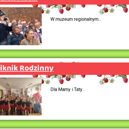
W muzeum regionalnym...
iknik Rodzinny
Dla Mamy i Taty...