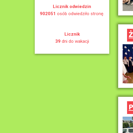
Licznik odwiedzin
902051
osób odwiedziło stronę.
Ż
Licznik
39
dni do wakacji
P