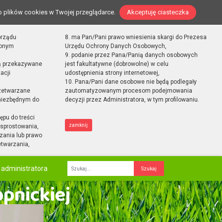
o plików cookies w Twojej przeglądarce.
Akceptuję ciasteczka
orządu
8. ma Pan/Pani prawo wniesienia skargi do Prezesa
zonym
Urzędu Ochrony Danych Osobowych,
9. podanie przez Pana/Panią danych osobowych
ą przekazywane
jest fakultatywne (dobrowolne) w celu
acji
udostępnienia strony internetowej,
10. Pana/Pani dane osobowe nie będą podlegały
zetwarzane
zautomatyzowanym procesom podejmowania
 niezbędnym do
decyzji przez Administratora, w tym profilowaniu.
ępu do treści
zamknij
sprostowania,
zania lub prawo
etwarzania,
 administratora
Fraza
opnickiej