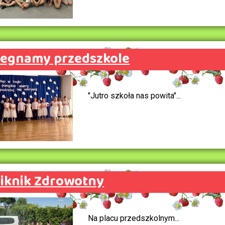
egnamy przedszkole
"Jutro szkoła nas powita"...
iknik Zdrowotny
Na placu przedszkolnym...