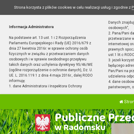
Strona korzysta z plików cookies w celu realizacji usług i zgodnie z
P
Danych znajduj
Informacja Administratora
osobowych”,
2. Pana/Pani d
Na podstawie art. 13 ust. 1 i 2 Rozporządzenia
przetwarzane w
Parlamentu Europejskiego i Rady (UE) 2016/679 z
internetowej o
dnia 27 kwietnia 2016r. w sprawie ochrony osób
prawnych spocz
fizycznych w związku z przetwarzaniem danych
ust.1 lit.c RODO
osobowych i w sprawie swobodnego przepływu
3. jeżeli korzy
takich danych oraz uchylenia dyrektywy 95/46/WE
będącego adres
(ogólne rozporządzenie o ochronie danych), Dz. U.
Pan/Pani na pr
UE. L. 2016.119.1 z dnia 4 maja 2016r., dalej RODO
udzielenia odp
informuję:
4. dane osobo
1. dane Administratora i Inspektora Ochrony
państwowym, or
Stro
Publiczne Przed
w Radomsku