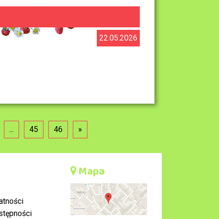
22.05.2026
...
45
46
»
Mapa
atności
stępności