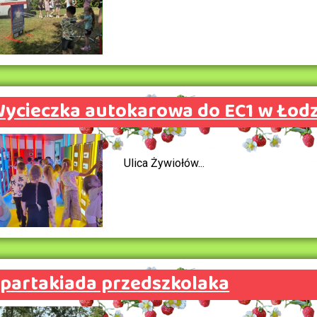
ycieczka autokarowa do EC1 w Łodz
Ulica Żywiołów...
partakiada przedszkolaka