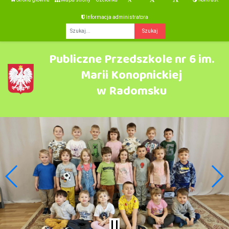
Informacja administratora
Fraza
Publiczne Przedszkole nr 6 im.
Marii Konopnickiej
w Radomsku