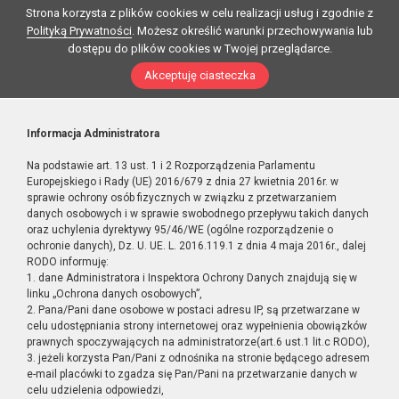
Strona korzysta z plików cookies w celu realizacji usług i zgodnie z
Polityką Prywatności
. Możesz określić warunki przechowywania lub
dostępu do plików cookies w Twojej przeglądarce.
Akceptuję ciasteczka
Informacja Administratora
Na podstawie art. 13 ust. 1 i 2 Rozporządzenia Parlamentu
Europejskiego i Rady (UE) 2016/679 z dnia 27 kwietnia 2016r. w
sprawie ochrony osób fizycznych w związku z przetwarzaniem
danych osobowych i w sprawie swobodnego przepływu takich danych
oraz uchylenia dyrektywy 95/46/WE (ogólne rozporządzenie o
ochronie danych), Dz. U. UE. L. 2016.119.1 z dnia 4 maja 2016r., dalej
RODO informuję:
1. dane Administratora i Inspektora Ochrony Danych znajdują się w
linku „Ochrona danych osobowych”,
2. Pana/Pani dane osobowe w postaci adresu IP, są przetwarzane w
celu udostępniania strony internetowej oraz wypełnienia obowiązków
prawnych spoczywających na administratorze(art.6 ust.1 lit.c RODO),
3. jeżeli korzysta Pan/Pani z odnośnika na stronie będącego adresem
e-mail placówki to zgadza się Pan/Pani na przetwarzanie danych w
celu udzielenia odpowiedzi,