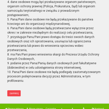
4. dane osobowe mogą być przekazywane organom państwowym,
organom ochrony prawnej (Policja, Prokuratura, Sąd) lub organom
samorządu terytorialnego w związku z prowadzonym
postępowaniem,
5. Pana/Pani dane osobowe nie będą przekazywane do państwa
trzeciego ani do organizacji międzynarodowej,
6. Pana/Pani dane osobowe będą przetwarzane wyłącznie przez
okres i w zakresie niezbędnym do realizacji celu przetwarzania,
7. przysługuje Panu/Pani prawo dostępu do treści swoich danych
osobowych oraz ich sprostowania, usunięcia lub ograniczenia
przetwarzania lub prawo do wniesienia sprzeciwu wobec
przetwarzania,
8. ma Pan/Pani prawo wniesienia skargi do Prezesa Urzędu Ochrony
Danych Osobowych,
9. podanie przez Pana/Panią danych osobowych jest fakultatywne
(dobrowolne) w celu udostępnienia strony internetowej,
10. Pana/Pani dane osobowe nie będą podlegały zautomatyzowanym
procesom podejmowania decyzji przez Administratora, w tym
profilowaniu.
zamknij
Strona główna
Mapa strony
Czcionka
Kontrast