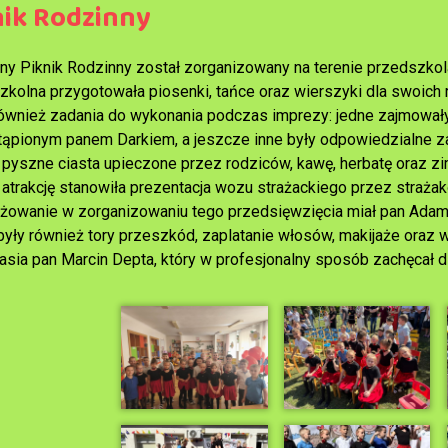
nik Rodzinny
ny Piknik Rodzinny został zorganizowany na terenie przedszkol
zkolna przygotowała piosenki, tańce oraz wierszyki dla swoich 
również zadania do wykonania podczas imprezy: jedne zajmowały
tąpionym panem Darkiem, a jeszcze inne były odpowiedzialne z
 pyszne ciasta upieczone przez rodziców, kawę, herbatę oraz z
 atrakcję stanowiła prezentacja wozu strażackiego przez straż
żowanie w zorganizowaniu tego przedsięwzięcia miał pan Adam P
były również tory przeszkód, zaplatanie włosów, makijaże ora
dasia pan Marcin Depta, który w profesjonalny sposób zachęcał d