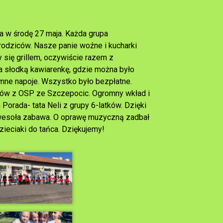
a w środę 27 maja. Każda grupa
rodziców. Nasze panie woźne i kucharki
 się grillem, oczywiście razem z
a słodką kawiarenkę, gdzie można było
imne napoje. Wszystko było bezpłatne.
aków z OSP ze Szczepocic. Ogromny wkład i
orada- tata Neli z grupy 6-latków. Dzięki
z wesoła zabawa. O oprawę muzyczną zadbał
zieciaki do tańca. Dziękujemy!