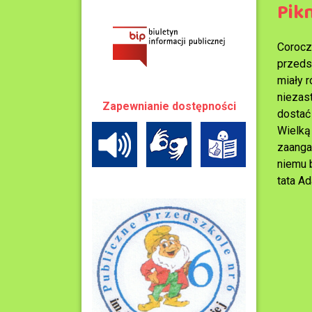
Pik
Corocz
przeds
miały 
niezas
Zapewnianie dostępności
dostać
Wielką
zaanga
niemu 
tata A