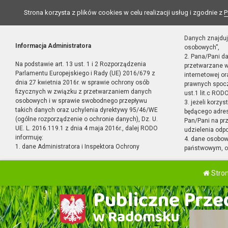
Strona korzysta z plików cookies w celu realizacji usług i zgodnie z
P
Danych znajduj
Informacja Administratora
osobowych”,
2. Pana/Pani d
Na podstawie art. 13 ust. 1 i 2 Rozporządzenia
przetwarzane w
Parlamentu Europejskiego i Rady (UE) 2016/679 z
internetowej o
dnia 27 kwietnia 2016r. w sprawie ochrony osób
prawnych spocz
fizycznych w związku z przetwarzaniem danych
ust.1 lit.c RODO
osobowych i w sprawie swobodnego przepływu
3. jeżeli korzy
takich danych oraz uchylenia dyrektywy 95/46/WE
będącego adres
(ogólne rozporządzenie o ochronie danych), Dz. U.
Pan/Pani na pr
UE. L. 2016.119.1 z dnia 4 maja 2016r., dalej RODO
udzielenia odp
informuję:
4. dane osobo
1. dane Administratora i Inspektora Ochrony
państwowym, or
Stro
Publiczne Przed
w Radomsku