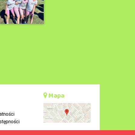
Mapa
atności
stępności