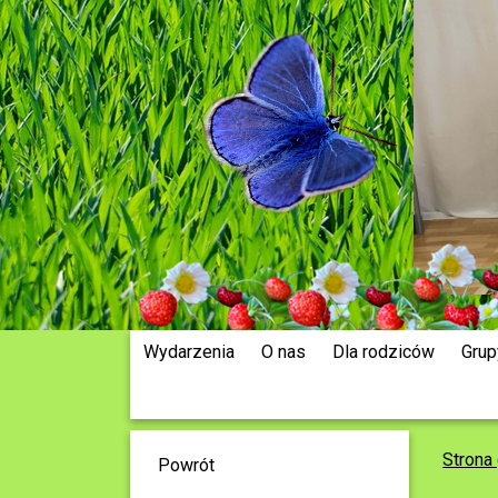
Wydarzenia
O nas
Dla rodziców
Grup
Strona
Powrót