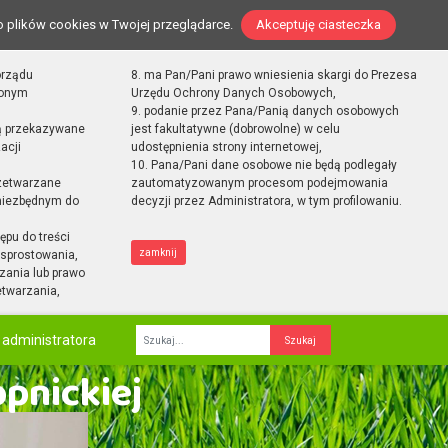
o plików cookies w Twojej przeglądarce.
Akceptuję ciasteczka
orządu
8. ma Pan/Pani prawo wniesienia skargi do Prezesa
zonym
Urzędu Ochrony Danych Osobowych,
9. podanie przez Pana/Panią danych osobowych
ą przekazywane
jest fakultatywne (dobrowolne) w celu
acji
udostępnienia strony internetowej,
10. Pana/Pani dane osobowe nie będą podlegały
zetwarzane
zautomatyzowanym procesom podejmowania
 niezbędnym do
decyzji przez Administratora, w tym profilowaniu.
ępu do treści
zamknij
sprostowania,
zania lub prawo
etwarzania,
 administratora
Fraza
opnickiej