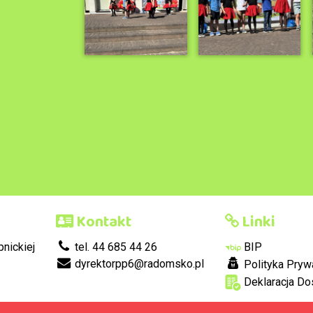
Kontakt
Linki
nickiej
tel. 44 685 44 26
BIP
dyrektorpp6@radomsko.pl
Polityka Pryw
Deklaracja Do