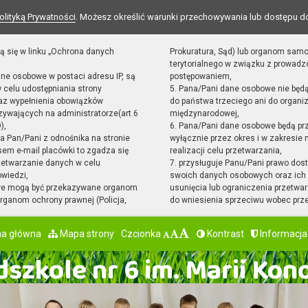
olityką Prywatności
. Możesz określić warunki przechowywania lub dostępu d
ą się w linku „Ochrona danych
Prokuratura, Sąd) lub organom sam
terytorialnego w związku z prowad
ane osobowe w postaci adresu IP, są
postępowaniem,
 celu udostępniania strony
5. Pana/Pani dane osobowe nie będ
raz wypełnienia obowiązków
do państwa trzeciego ani do organiz
ywających na administratorze(art.6
międzynarodowej,
),
6. Pana/Pani dane osobowe będą pr
sta Pan/Pani z odnośnika na stronie
wyłącznie przez okres i w zakresie
em e-mail placówki to zgadza się
realizacji celu przetwarzania,
zetwarzanie danych w celu
7. przysługuje Panu/Pani prawo dost
owiedzi,
swoich danych osobowych oraz ich 
we mogą być przekazywane organom
usunięcia lub ograniczenia przetwar
ganom ochrony prawnej (Policja,
do wniesienia sprzeciwu wobec prz
na główna
Mapa strony
Czcionka
Kontrast
Informacja
szkole nr 6 im. Marii Kon