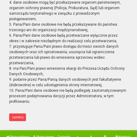
4. dane osobowe mogą być przekazywane organom państwowym,
organom ochrony prawnej (Policja, Prokuratura, Sąd) lub organom
samorządu terytorialnego w związku z prowadzonym
postępowaniem,
5. Pana/Pani dane osobowe nie będą przekazywane do państwa
trzeciego ani do organizacji międzynarodowej,
6. Pana/Pani dane osobowe będą przetwarzane wyłącznie przez
okres i w zakresie niezbędnym do realizacji celu przetwarzania,
7. przysługuje Panu/Pani prawo dostępu do treści swoich danych
osobowych oraz ich sprostowania, usunięcia lub ograniczenia
przetwarzania lub prawo do wniesienia sprzeciwu wobec
przetwarzania,
8. ma Pan/Pani prawo wniesienia skargi do Prezesa Urzędu Ochrony
Danych Osobowych,
9. podanie przez Pana/Panią danych osobowych jest fakultatywne
(dobrowolne) w celu udostępnienia strony internetowej,
10. Pana/Pani dane osobowe nie będą podlegały zautomatyzowanym
procesom podejmowania decyzji przez Administratora, w tym
profilowaniu.
zamknij
Strona główna
Mapa strony
Czcionka
Kontrast