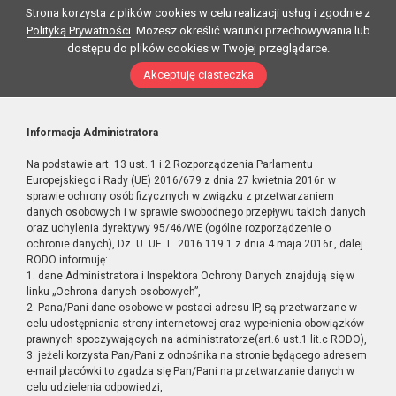
Strona korzysta z plików cookies w celu realizacji usług i zgodnie z
Polityką Prywatności
. Możesz określić warunki przechowywania lub
dostępu do plików cookies w Twojej przeglądarce.
Akceptuję ciasteczka
Informacja Administratora
Na podstawie art. 13 ust. 1 i 2 Rozporządzenia Parlamentu
Europejskiego i Rady (UE) 2016/679 z dnia 27 kwietnia 2016r. w
sprawie ochrony osób fizycznych w związku z przetwarzaniem
danych osobowych i w sprawie swobodnego przepływu takich danych
oraz uchylenia dyrektywy 95/46/WE (ogólne rozporządzenie o
ochronie danych), Dz. U. UE. L. 2016.119.1 z dnia 4 maja 2016r., dalej
RODO informuję:
1. dane Administratora i Inspektora Ochrony Danych znajdują się w
linku „Ochrona danych osobowych”,
2. Pana/Pani dane osobowe w postaci adresu IP, są przetwarzane w
celu udostępniania strony internetowej oraz wypełnienia obowiązków
prawnych spoczywających na administratorze(art.6 ust.1 lit.c RODO),
3. jeżeli korzysta Pan/Pani z odnośnika na stronie będącego adresem
e-mail placówki to zgadza się Pan/Pani na przetwarzanie danych w
celu udzielenia odpowiedzi,