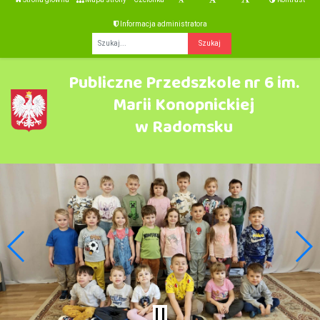
Informacja administratora
Fraza
Publiczne Przedszkole nr 6 im.
Marii Konopnickiej
w Radomsku