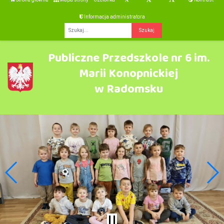
Informacja administratora
Fraza
Publiczne Przedszkole nr 6 im.
Marii Konopnickiej
w Radomsku