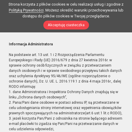
Strona korzysta z plików cookies w celu realizacji usług i zgodnie z
Polityką Prywatności
. Możesz określić warunki przechowywania lub
dostępu do plików cookies w Twojej przeglądarce.
Akceptuję ciasteczka
Informacja Administratora
Na podstawie art. 13 ust. 1 i 2 Rozporządzenia Parlamentu
Europejskiego i Rady (UE) 2016/679 z dnia 27 kwietnia 2016r. w
sprawie ochrony osób fizycznych w związku z przetwarzaniem
danych osobowych i w sprawie swobodnego przepływu takich danych
oraz uchylenia dyrektywy 95/46/WE (ogólne rozporządzenie o
ochronie danych), Dz. U. UE. L. 2016.119.1 z dnia 4 maja 2016r., dalej
RODO informuję:
1. dane Administratora i Inspektora Ochrony Danych znajdują się w
linku „Ochrona danych osobowych”,
2. Pana/Pani dane osobowe w postaci adresu IP, są przetwarzane w
celu udostępniania strony internetowej oraz wypełnienia obowiązków
prawnych spoczywających na administratorze(art.6 ust.1 lit.c RODO),
3. jeżeli korzysta Pan/Pani z odnośnika na stronie będącego adresem
e-mail placówki to zgadza się Pan/Pani na przetwarzanie danych w
celu udzielenia odpowiedzi,