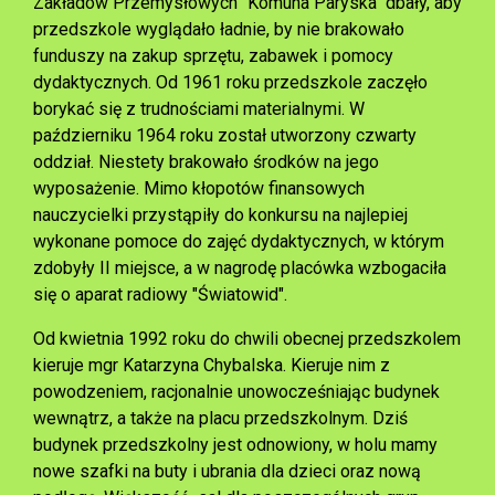
Zakładów Przemysłowych ''Komuna Paryska" dbały, aby
przedszkole wyglądało ładnie, by nie brakowało
funduszy na zakup sprzętu, zabawek i pomocy
dydaktycznych. Od 1961 roku przedszkole zaczęło
borykać się z trudnościami materialnymi. W
październiku 1964 roku został utworzony czwarty
oddział. Niestety brakowało środków na jego
wyposażenie. Mimo kłopotów finansowych
nauczycielki przystąpiły do konkursu na najlepiej
wykonane pomoce do zajęć dydaktycznych, w którym
zdobyły II miejsce, a w nagrodę placówka wzbogaciła
się o aparat radiowy "Światowid".
Od kwietnia 1992 roku do chwili obecnej przedszkolem
kieruje mgr Katarzyna Chybalska. Kieruje nim z
powodzeniem, racjonalnie unowocześniając budynek
wewnątrz, a także na placu przedszkolnym. Dziś
budynek przedszkolny jest odnowiony, w holu mamy
nowe szafki na buty i ubrania dla dzieci oraz nową