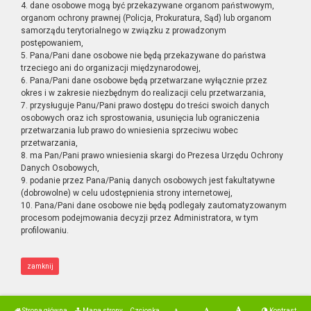
4. dane osobowe mogą być przekazywane organom państwowym,
organom ochrony prawnej (Policja, Prokuratura, Sąd) lub organom
samorządu terytorialnego w związku z prowadzonym
postępowaniem,
5. Pana/Pani dane osobowe nie będą przekazywane do państwa
trzeciego ani do organizacji międzynarodowej,
6. Pana/Pani dane osobowe będą przetwarzane wyłącznie przez
okres i w zakresie niezbędnym do realizacji celu przetwarzania,
7. przysługuje Panu/Pani prawo dostępu do treści swoich danych
osobowych oraz ich sprostowania, usunięcia lub ograniczenia
przetwarzania lub prawo do wniesienia sprzeciwu wobec
przetwarzania,
8. ma Pan/Pani prawo wniesienia skargi do Prezesa Urzędu Ochrony
Danych Osobowych,
9. podanie przez Pana/Panią danych osobowych jest fakultatywne
(dobrowolne) w celu udostępnienia strony internetowej,
10. Pana/Pani dane osobowe nie będą podlegały zautomatyzowanym
procesom podejmowania decyzji przez Administratora, w tym
profilowaniu.
zamknij
Strona główna
Mapa strony
Czcionka
Kontrast