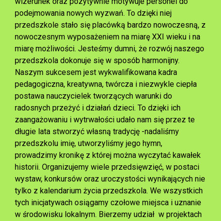
wizerunek oraz pozytywnie motywuje personel do
podejmowania nowych wyzwań. To dzięki niej
przedszkole stało się placówką bardzo nowoczesną, z
nowoczesnym wyposażeniem na miarę XXI wieku i na
miarę możliwości. Jesteśmy dumni, że rozwój naszego
przedszkola dokonuje się w sposób harmonijny.
Naszym sukcesem jest wykwalifikowana kadra
pedagogiczna, kreatywna, twórcza i niezwykle ciepła
postawa nauczycielek tworzących warunki do
radosnych przeżyć i działań dzieci. To dzięki ich
zaangażowaniu i wytrwałości udało nam się przez te
długie lata stworzyć własną tradycję -nadaliśmy
przedszkolu imię, utworzyliśmy jego hymn,
prowadzimy kronikę z której można wyczytać kawałek
historii. Organizujemy wiele przedsięwzięć, w postaci
wystaw, konkursów oraz uroczystości wynikających nie
tylko z kalendarium życia przedszkola. We wszystkich
tych inicjatywach osiągamy czołowe miejsca i uznanie
w środowisku lokalnym. Bierzemy udział w projektach