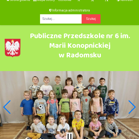
Informacja administratora
Fraza
Publiczne Przedszkole nr 6 im.
Marii Konopnickiej
w Radomsku