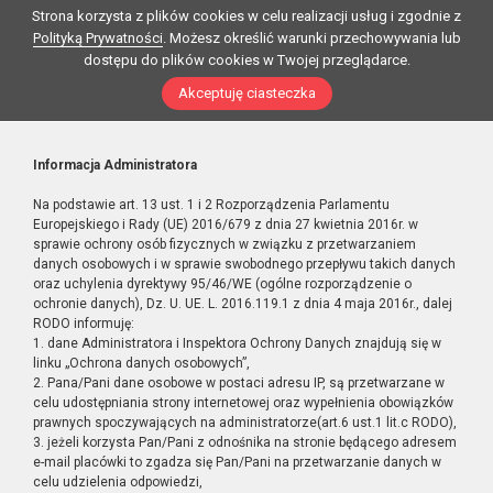
Strona korzysta z plików cookies w celu realizacji usług i zgodnie z
Polityką Prywatności
. Możesz określić warunki przechowywania lub
dostępu do plików cookies w Twojej przeglądarce.
Akceptuję ciasteczka
Informacja Administratora
Na podstawie art. 13 ust. 1 i 2 Rozporządzenia Parlamentu
Europejskiego i Rady (UE) 2016/679 z dnia 27 kwietnia 2016r. w
sprawie ochrony osób fizycznych w związku z przetwarzaniem
danych osobowych i w sprawie swobodnego przepływu takich danych
oraz uchylenia dyrektywy 95/46/WE (ogólne rozporządzenie o
ochronie danych), Dz. U. UE. L. 2016.119.1 z dnia 4 maja 2016r., dalej
RODO informuję:
1. dane Administratora i Inspektora Ochrony Danych znajdują się w
linku „Ochrona danych osobowych”,
2. Pana/Pani dane osobowe w postaci adresu IP, są przetwarzane w
celu udostępniania strony internetowej oraz wypełnienia obowiązków
prawnych spoczywających na administratorze(art.6 ust.1 lit.c RODO),
3. jeżeli korzysta Pan/Pani z odnośnika na stronie będącego adresem
e-mail placówki to zgadza się Pan/Pani na przetwarzanie danych w
celu udzielenia odpowiedzi,