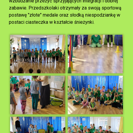
wzbudzanie przeżyć sprzyjających integracji i dobrej
zabawie. Przedszkolaki otrzymały za swoją sportową
postawę "złote" medale oraz słodką niespodziankę w
postaci ciasteczka w kształcie śnieżynki.