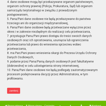
4. dane osobowe mogą być przekazywane organom państwowym,
organom ochrony prawnej (Policja, Prokuratura, Sąd) lub organom
samorządu terytorialnego w związku z prowadzonym
postępowaniem,
5. Pana/Pani dane osobowe nie będą przekazywane do państwa
trzeciego ani do organizacji międzynarodowej,
6. Pana/Pani dane osobowe będą przetwarzane wyłącznie przez
okres i w zakresie niezbędnym do realizacji celu przetwarzania,
7. przysługuje Panu/Pani prawo dostępu do treści swoich danych
osobowych oraz ich sprostowania, usunięcia lub ograniczenia
przetwarzania lub prawo do wniesienia sprzeciwu wobec
przetwarzania,
8. ma Pan/Pani prawo wniesienia skargi do Prezesa Urzędu Ochrony
Danych Osobowych,
9. podanie przez Pana/Panią danych osobowych jest fakultatywne
(dobrowolne) w celu udostępnienia strony internetowej,
10. Pana/Pani dane osobowe nie będą podlegały zautomatyzowanym
procesom podejmowania decyzji przez Administratora, w tym
profilowaniu.
zamknij
Strona główna
Mapa strony
Czcionka
Kontrast