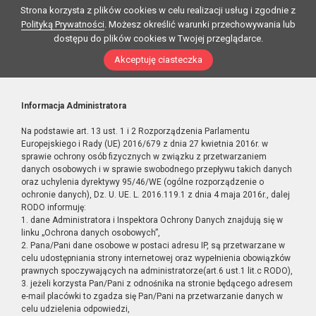
Strona korzysta z plików cookies w celu realizacji usług i zgodnie z
Polityką Prywatności
. Możesz określić warunki przechowywania lub
dostępu do plików cookies w Twojej przeglądarce.
Akceptuję ciasteczka
Informacja Administratora
Na podstawie art. 13 ust. 1 i 2 Rozporządzenia Parlamentu
Europejskiego i Rady (UE) 2016/679 z dnia 27 kwietnia 2016r. w
sprawie ochrony osób fizycznych w związku z przetwarzaniem
danych osobowych i w sprawie swobodnego przepływu takich danych
oraz uchylenia dyrektywy 95/46/WE (ogólne rozporządzenie o
ochronie danych), Dz. U. UE. L. 2016.119.1 z dnia 4 maja 2016r., dalej
RODO informuję:
1. dane Administratora i Inspektora Ochrony Danych znajdują się w
linku „Ochrona danych osobowych”,
2. Pana/Pani dane osobowe w postaci adresu IP, są przetwarzane w
celu udostępniania strony internetowej oraz wypełnienia obowiązków
prawnych spoczywających na administratorze(art.6 ust.1 lit.c RODO),
3. jeżeli korzysta Pan/Pani z odnośnika na stronie będącego adresem
e-mail placówki to zgadza się Pan/Pani na przetwarzanie danych w
celu udzielenia odpowiedzi,