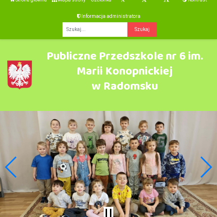
Informacja administratora
Fraza
Publiczne Przedszkole nr 6 im.
Marii Konopnickiej
w Radomsku