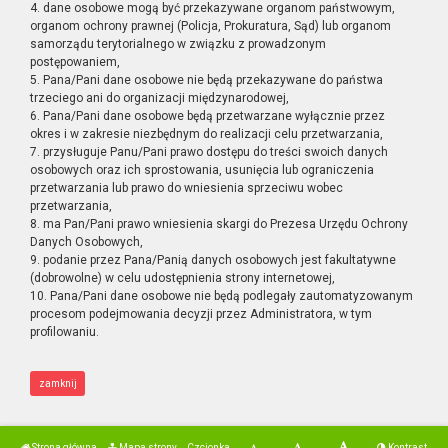
4. dane osobowe mogą być przekazywane organom państwowym,
organom ochrony prawnej (Policja, Prokuratura, Sąd) lub organom
samorządu terytorialnego w związku z prowadzonym
postępowaniem,
5. Pana/Pani dane osobowe nie będą przekazywane do państwa
trzeciego ani do organizacji międzynarodowej,
6. Pana/Pani dane osobowe będą przetwarzane wyłącznie przez
okres i w zakresie niezbędnym do realizacji celu przetwarzania,
7. przysługuje Panu/Pani prawo dostępu do treści swoich danych
osobowych oraz ich sprostowania, usunięcia lub ograniczenia
przetwarzania lub prawo do wniesienia sprzeciwu wobec
przetwarzania,
8. ma Pan/Pani prawo wniesienia skargi do Prezesa Urzędu Ochrony
Danych Osobowych,
9. podanie przez Pana/Panią danych osobowych jest fakultatywne
(dobrowolne) w celu udostępnienia strony internetowej,
10. Pana/Pani dane osobowe nie będą podlegały zautomatyzowanym
procesom podejmowania decyzji przez Administratora, w tym
profilowaniu.
zamknij
Strona główna
Mapa strony
Czcionka
Kontrast