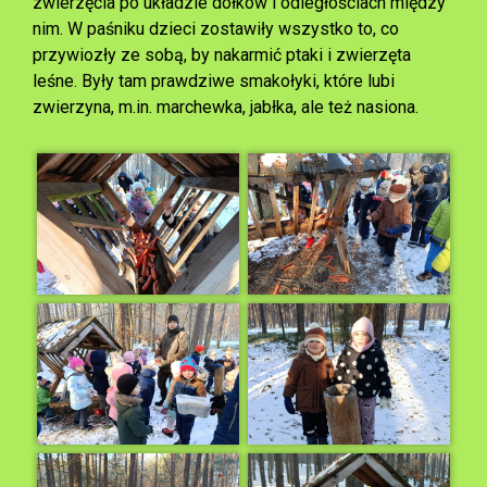
zwierzęcia po układzie dołków i odległościach między
nim. W paśniku dzieci zostawiły wszystko to, co
przywiozły ze sobą, by nakarmić ptaki i zwierzęta
leśne. Były tam prawdziwe smakołyki, które lubi
zwierzyna, m.in. marchewka, jabłka, ale też nasiona.