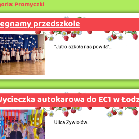
oria: Promyczki
egnamy przedszkole
"Jutro szkoła nas powita"...
ycieczka autokarowa do EC1 w Łodz
Ulica Żywiołów...