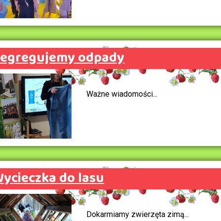
Segregujemy odpady
Ważne wiadomości...
ycieczka do lasu
Dokarmiamy zwierzęta zimą...