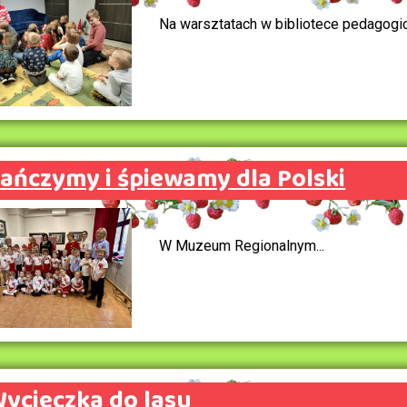
Na warsztatach w bibliotece pedagogicz
ańczymy i śpiewamy dla Polski
W Muzeum Regionalnym...
ycieczka do lasu