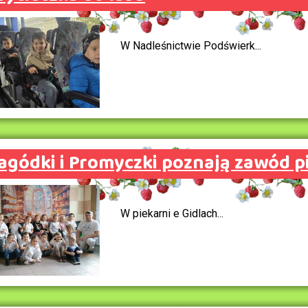
W Nadleśnictwie Podświerk...
agódki i Promyczki poznają zawód p
W piekarni e Gidlach...