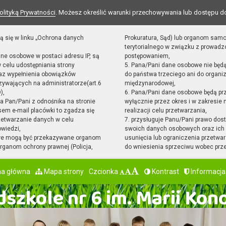
olityką Prywatności
. Możesz określić warunki przechowywania lub dostępu d
ą się w linku „Ochrona danych
Prokuratura, Sąd) lub organom sam
terytorialnego w związku z prowad
ane osobowe w postaci adresu IP, są
postępowaniem,
 celu udostępniania strony
5. Pana/Pani dane osobowe nie będ
raz wypełnienia obowiązków
do państwa trzeciego ani do organiz
ywających na administratorze(art.6
międzynarodowej,
),
6. Pana/Pani dane osobowe będą pr
sta Pan/Pani z odnośnika na stronie
wyłącznie przez okres i w zakresie
em e-mail placówki to zgadza się
realizacji celu przetwarzania,
zetwarzanie danych w celu
7. przysługuje Panu/Pani prawo dost
owiedzi,
swoich danych osobowych oraz ich 
we mogą być przekazywane organom
usunięcia lub ograniczenia przetwar
ganom ochrony prawnej (Policja,
do wniesienia sprzeciwu wobec prz
na główna
Mapa strony
Czcionka
Kontrast
Informacja
szkole nr 6 im. Marii Kon