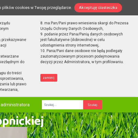
o plików cookies w Twojej przeglądarce.
Akceptuję ciasteczka
orządu
8. ma Pan/Pani prawo wniesienia skargi do Prezesa
zonym
Urzędu Ochrony Danych Osobowych,
9. podanie przez Pana/Panią danych osobowych
ą przekazywane
jest fakultatywne (dobrowolne) w celu
acji
udostępnienia strony internetowej,
10. Pana/Pani dane osobowe nie będą podlegały
zetwarzane
zautomatyzowanym procesom podejmowania
 niezbędnym do
decyzji przez Administratora, w tym profilowaniu.
ępu do treści
zamknij
sprostowania,
zania lub prawo
etwarzania,
 administratora
Fraza
opnickiej