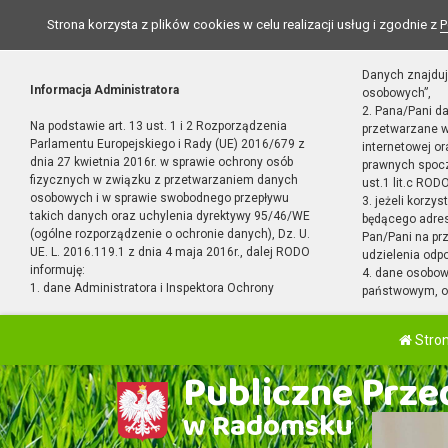
Strona korzysta z plików cookies w celu realizacji usług i zgodnie z
P
Danych znajduj
Informacja Administratora
osobowych”,
2. Pana/Pani d
Na podstawie art. 13 ust. 1 i 2 Rozporządzenia
przetwarzane w
Parlamentu Europejskiego i Rady (UE) 2016/679 z
internetowej o
dnia 27 kwietnia 2016r. w sprawie ochrony osób
prawnych spocz
fizycznych w związku z przetwarzaniem danych
ust.1 lit.c RODO
osobowych i w sprawie swobodnego przepływu
3. jeżeli korzy
takich danych oraz uchylenia dyrektywy 95/46/WE
będącego adres
(ogólne rozporządzenie o ochronie danych), Dz. U.
Pan/Pani na pr
UE. L. 2016.119.1 z dnia 4 maja 2016r., dalej RODO
udzielenia odp
informuję:
4. dane osobo
1. dane Administratora i Inspektora Ochrony
państwowym, or
Stro
Publiczne Przed
w Radomsku