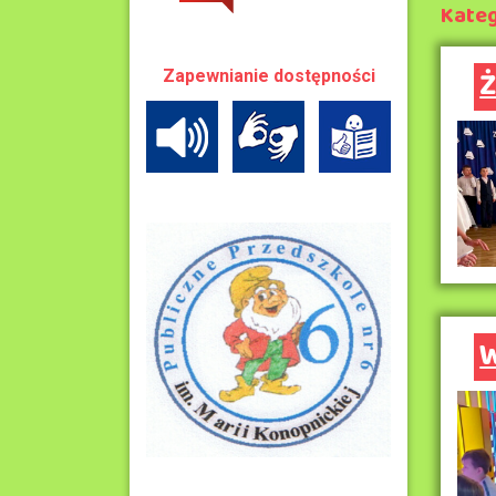
Kateg
Ż
Zapewnianie dostępności
W