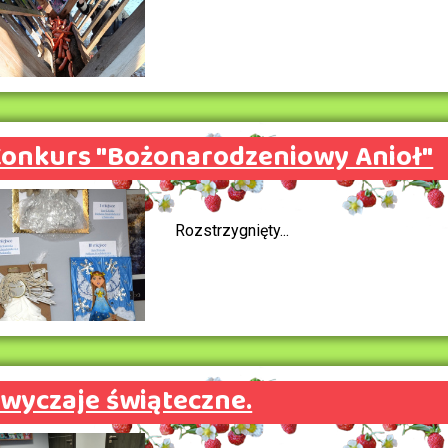
onkurs "Bożonarodzeniowy Anioł"
Rozstrzygnięty...
wyczaje świąteczne.