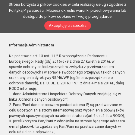
Strona korzysta z plików cookies w celu realizacji usług i zgodnie z
Polityką Prywatności
. Możesz określić warunki przechowywania lub
dostępu do plików cookies w Twojej przeglądarce.
Akceptuję ciasteczka
Informacja Administratora
Na podstawie art. 13 ust. 1 i 2 Rozporządzenia Parlamentu
Europejskiego i Rady (UE) 2016/679 z dnia 27 kwietnia 2016r. w
sprawie ochrony osób fizycznych w związku z przetwarzaniem
danych osobowych i w sprawie swobodnego przepływu takich danych
oraz uchylenia dyrektywy 95/46/WE (ogólne rozporządzenie o
ochronie danych), Dz. U. UE. L. 2016.119.1 z dnia 4 maja 2016r., dalej
RODO informuję:
1. dane Administratora i Inspektora Ochrony Danych znajdują się w
linku „Ochrona danych osobowych”,
2. Pana/Pani dane osobowe w postaci adresu IP, są przetwarzane w
celu udostępniania strony internetowej oraz wypełnienia obowiązków
prawnych spoczywających na administratorze(art.6 ust.1 lit.c RODO),
3. jeżeli korzysta Pan/Pani z odnośnika na stronie będącego adresem
e-mail placówki to zgadza się Pan/Pani na przetwarzanie danych w
celu udzielenia odpowiedzi,