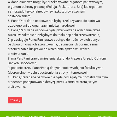
4. dane osobowe mogą być przekazywane organom państwowym,
organom ochrony prawnej (Policja, Prokuratura, Sąd) lub organom
samorządu terytorialnego w związku z prowadzonym
postępowaniem,
5. Pana/Pani dane osobowe nie będą przekazywane do państwa
trzeciego ani do organizacji międzynarodowej,
6. Pana/Pani dane osobowe będą przetwarzane wyłącznie przez
okres i w zakresie niezbędnym do realizacji celu przetwarzania,
7. przysługuje Panu/Pani prawo dostępu do treści swoich danych
osobowych oraz ich sprostowania, usunięcia lub ograniczenia
przetwarzania lub prawo do wniesienia sprzeciwu wobec
przetwarzania,
8. ma Pan/Pani prawo wniesienia skargi do Prezesa Urzędu Ochrony
Danych Osobowych,
9. podanie przez Pana/Panią danych osobowych jest fakultatywne
(dobrowolne) w celu udostępnienia strony internetowej,
10. Pana/Pani dane osobowe nie będą podlegały zautomatyzowanym
procesom podejmowania decyzji przez Administratora, w tym
profilowaniu.
zamknij
Strona główna
Mapa strony
Czcionka
Kontrast