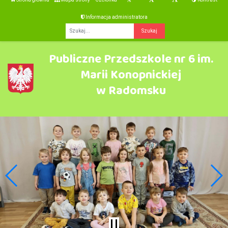
Informacja administratora
Fraza
Publiczne Przedszkole nr 6 im.
Marii Konopnickiej
w Radomsku