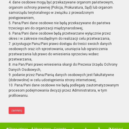
4. dane osobowe mogą być przekazywane organom państwowym,
organom ochrony prawnej (Policja, Prokuratura, Sąd) lub organom
samorządu terytorialnego w związku z prowadzonym
postępowaniem,
5. Pana/Pani dane osobowe nie będą przekazywane do państwa
trzeciego ani do organizacji międzynarodowej,
6. Pana/Pani dane osobowe będą przetwarzane wyłącznie przez
okres i w zakresie niezbędnym do realizacji celu przetwarzania,
7. przysługuje Panu/Pani prawo dostępu do treści swoich danych
osobowych oraz ich sprostowania, usunięcia lub ograniczenia
przetwarzania lub prawo do wniesienia sprzeciwu wobec
przetwarzania,
8. ma Pan/Pani prawo wniesienia skargi do Prezesa Urzędu Ochrony
Danych Osobowych,
9. podanie przez Pana/Panią danych osobowych jest fakultatywne
(dobrowolne) w celu udostępnienia strony internetowej,
10. Pana/Pani dane osobowe nie będą podlegały zautomatyzowanym
procesom podejmowania decyzji przez Administratora, w tym
profilowaniu.
zamknij
Strona główna
Mapa strony
Czcionka
Kontrast