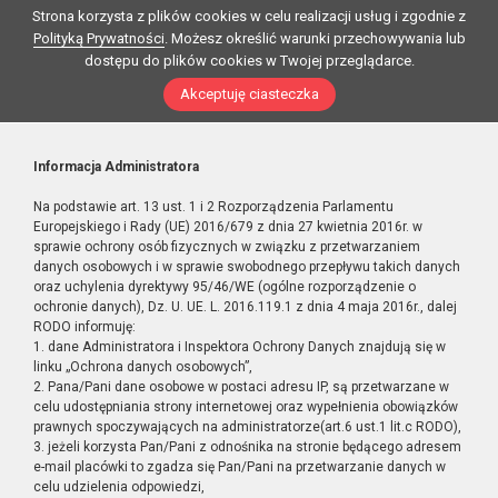
Strona korzysta z plików cookies w celu realizacji usług i zgodnie z
Polityką Prywatności
. Możesz określić warunki przechowywania lub
dostępu do plików cookies w Twojej przeglądarce.
Akceptuję ciasteczka
Informacja Administratora
Na podstawie art. 13 ust. 1 i 2 Rozporządzenia Parlamentu
Europejskiego i Rady (UE) 2016/679 z dnia 27 kwietnia 2016r. w
sprawie ochrony osób fizycznych w związku z przetwarzaniem
danych osobowych i w sprawie swobodnego przepływu takich danych
oraz uchylenia dyrektywy 95/46/WE (ogólne rozporządzenie o
ochronie danych), Dz. U. UE. L. 2016.119.1 z dnia 4 maja 2016r., dalej
RODO informuję:
1. dane Administratora i Inspektora Ochrony Danych znajdują się w
linku „Ochrona danych osobowych”,
2. Pana/Pani dane osobowe w postaci adresu IP, są przetwarzane w
celu udostępniania strony internetowej oraz wypełnienia obowiązków
prawnych spoczywających na administratorze(art.6 ust.1 lit.c RODO),
3. jeżeli korzysta Pan/Pani z odnośnika na stronie będącego adresem
e-mail placówki to zgadza się Pan/Pani na przetwarzanie danych w
celu udzielenia odpowiedzi,