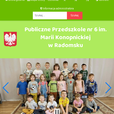
Informacja administratora
Fraza
Publiczne Przedszkole nr 6 im.
Marii Konopnickiej
w Radomsku