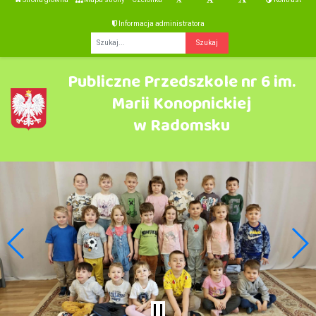
Informacja administratora
Fraza
Publiczne Przedszkole nr 6 im.
Marii Konopnickiej
w Radomsku