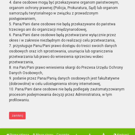
4. dane osobowe mogą być przekazywane organom państwowym,
organom ochrony prawnej (Policja, Prokuratura, Sąd) lub organom
samorządu terytorialnego w związku z prowadzonym
postępowaniem,
5. Pana/Pani dane osobowe nie będą przekazywane do państwa
trzeciego ani do organizacji międzynarodowej,
6. Pana/Pani dane osobowe będą przetwarzane wyłącznie przez
okres i w zakresie niezbędnym do realizacji celu przetwarzania,
7. przysługuje Panu/Pani prawo dostępu do treści swoich danych
osobowych oraz ich sprostowania, usunięcia lub ograniczenia
przetwarzania lub prawo do wniesienia sprzeciwu wobec
przetwarzania,
8. ma Pan/Pani prawo wniesienia skargi do Prezesa Urzędu Ochrony
Danych Osobowych,
9. podanie przez Pana/Panią danych osobowych jest fakultatywne
(dobrowolne) w celu udostępnienia strony internetowej,
10. Pana/Pani dane osobowe nie będą podlegały zautomatyzowanym
procesom podejmowania decyzji przez Administratora, w tym
profilowaniu.
zamknij
Strona główna
Mapa strony
Czcionka
Kontrast