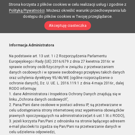
Strona korzysta z plików cookies w celu realizacji usług i zgodnie z
Polityką Prywatności
. Możesz określić warunki przechowywania lub
dostępu do plików cookies w Twojej przeglądarce.
Akceptuję ciasteczka
Informacja Administratora
Na podstawie art. 13 ust. 1 i 2 Rozporządzenia Parlamentu
Europejskiego i Rady (UE) 2016/679 z dnia 27 kwietnia 2016r. w
sprawie ochrony osób fizycznych w związku z przetwarzaniem
danych osobowych i w sprawie swobodnego przepływu takich danych
oraz uchylenia dyrektywy 95/46/WE (ogólne rozporządzenie o
ochronie danych), Dz. U. UE. L. 2016.119.1 z dnia 4 maja 2016r., dalej
RODO informuję:
1. dane Administratora i Inspektora Ochrony Danych znajdują się w
linku „Ochrona danych osobowych”,
2. Pana/Pani dane osobowe w postaci adresu IP, są przetwarzane w
celu udostępniania strony internetowej oraz wypełnienia obowiązków
prawnych spoczywających na administratorze(art.6 ust.1 lit.c RODO),
3. jeżeli korzysta Pan/Pani z odnośnika na stronie będącego adresem
e-mail placówki to zgadza się Pan/Pani na przetwarzanie danych w
celu udzielenia odpowiedzi,