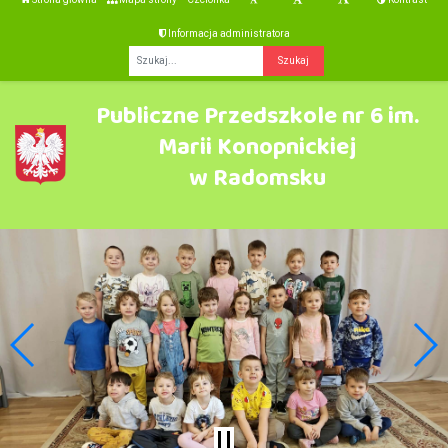
Informacja administratora
Fraza
Publiczne Przedszkole nr 6 im.
Marii Konopnickiej
w Radomsku