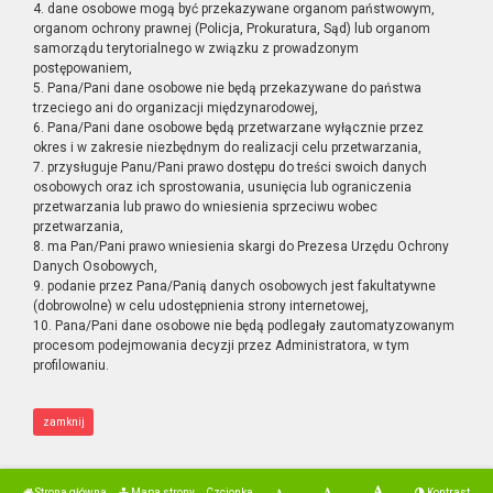
4. dane osobowe mogą być przekazywane organom państwowym,
organom ochrony prawnej (Policja, Prokuratura, Sąd) lub organom
samorządu terytorialnego w związku z prowadzonym
postępowaniem,
5. Pana/Pani dane osobowe nie będą przekazywane do państwa
trzeciego ani do organizacji międzynarodowej,
6. Pana/Pani dane osobowe będą przetwarzane wyłącznie przez
okres i w zakresie niezbędnym do realizacji celu przetwarzania,
7. przysługuje Panu/Pani prawo dostępu do treści swoich danych
osobowych oraz ich sprostowania, usunięcia lub ograniczenia
przetwarzania lub prawo do wniesienia sprzeciwu wobec
przetwarzania,
8. ma Pan/Pani prawo wniesienia skargi do Prezesa Urzędu Ochrony
Danych Osobowych,
9. podanie przez Pana/Panią danych osobowych jest fakultatywne
(dobrowolne) w celu udostępnienia strony internetowej,
10. Pana/Pani dane osobowe nie będą podlegały zautomatyzowanym
procesom podejmowania decyzji przez Administratora, w tym
profilowaniu.
zamknij
Strona główna
Mapa strony
Czcionka
Kontrast