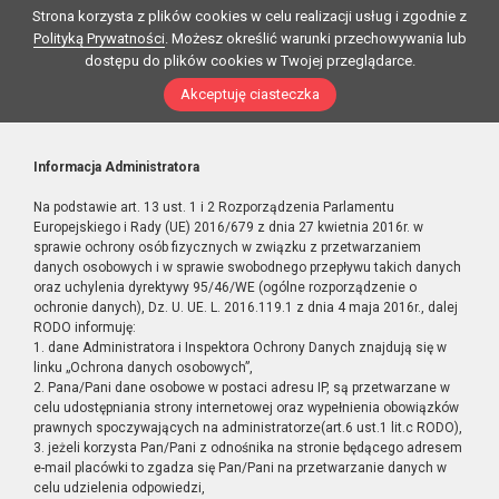
Strona korzysta z plików cookies w celu realizacji usług i zgodnie z
Polityką Prywatności
. Możesz określić warunki przechowywania lub
dostępu do plików cookies w Twojej przeglądarce.
Akceptuję ciasteczka
Informacja Administratora
Na podstawie art. 13 ust. 1 i 2 Rozporządzenia Parlamentu
Europejskiego i Rady (UE) 2016/679 z dnia 27 kwietnia 2016r. w
sprawie ochrony osób fizycznych w związku z przetwarzaniem
danych osobowych i w sprawie swobodnego przepływu takich danych
oraz uchylenia dyrektywy 95/46/WE (ogólne rozporządzenie o
ochronie danych), Dz. U. UE. L. 2016.119.1 z dnia 4 maja 2016r., dalej
RODO informuję:
1. dane Administratora i Inspektora Ochrony Danych znajdują się w
linku „Ochrona danych osobowych”,
2. Pana/Pani dane osobowe w postaci adresu IP, są przetwarzane w
celu udostępniania strony internetowej oraz wypełnienia obowiązków
prawnych spoczywających na administratorze(art.6 ust.1 lit.c RODO),
3. jeżeli korzysta Pan/Pani z odnośnika na stronie będącego adresem
e-mail placówki to zgadza się Pan/Pani na przetwarzanie danych w
celu udzielenia odpowiedzi,