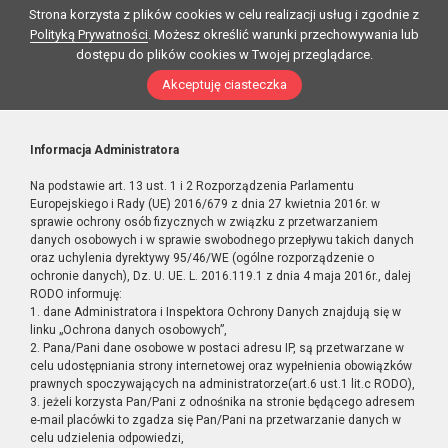
Strona korzysta z plików cookies w celu realizacji usług i zgodnie z
Polityką Prywatności
. Możesz określić warunki przechowywania lub
dostępu do plików cookies w Twojej przeglądarce.
Akceptuję ciasteczka
Informacja Administratora
Na podstawie art. 13 ust. 1 i 2 Rozporządzenia Parlamentu
Europejskiego i Rady (UE) 2016/679 z dnia 27 kwietnia 2016r. w
sprawie ochrony osób fizycznych w związku z przetwarzaniem
danych osobowych i w sprawie swobodnego przepływu takich danych
oraz uchylenia dyrektywy 95/46/WE (ogólne rozporządzenie o
ochronie danych), Dz. U. UE. L. 2016.119.1 z dnia 4 maja 2016r., dalej
RODO informuję:
1. dane Administratora i Inspektora Ochrony Danych znajdują się w
linku „Ochrona danych osobowych”,
2. Pana/Pani dane osobowe w postaci adresu IP, są przetwarzane w
celu udostępniania strony internetowej oraz wypełnienia obowiązków
prawnych spoczywających na administratorze(art.6 ust.1 lit.c RODO),
3. jeżeli korzysta Pan/Pani z odnośnika na stronie będącego adresem
e-mail placówki to zgadza się Pan/Pani na przetwarzanie danych w
celu udzielenia odpowiedzi,