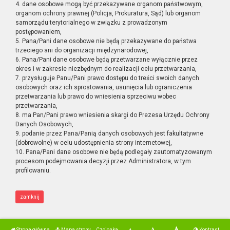
4. dane osobowe mogą być przekazywane organom państwowym,
organom ochrony prawnej (Policja, Prokuratura, Sąd) lub organom
samorządu terytorialnego w związku z prowadzonym
postępowaniem,
5. Pana/Pani dane osobowe nie będą przekazywane do państwa
trzeciego ani do organizacji międzynarodowej,
6. Pana/Pani dane osobowe będą przetwarzane wyłącznie przez
okres i w zakresie niezbędnym do realizacji celu przetwarzania,
7. przysługuje Panu/Pani prawo dostępu do treści swoich danych
osobowych oraz ich sprostowania, usunięcia lub ograniczenia
przetwarzania lub prawo do wniesienia sprzeciwu wobec
przetwarzania,
8. ma Pan/Pani prawo wniesienia skargi do Prezesa Urzędu Ochrony
Danych Osobowych,
9. podanie przez Pana/Panią danych osobowych jest fakultatywne
(dobrowolne) w celu udostępnienia strony internetowej,
10. Pana/Pani dane osobowe nie będą podlegały zautomatyzowanym
procesom podejmowania decyzji przez Administratora, w tym
profilowaniu.
zamknij
Strona główna
Mapa strony
Czcionka
Kontrast