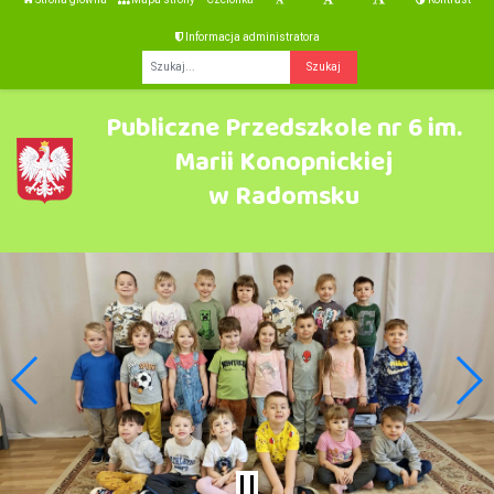
Informacja administratora
Fraza
Publiczne Przedszkole nr 6 im.
Marii Konopnickiej
w Radomsku