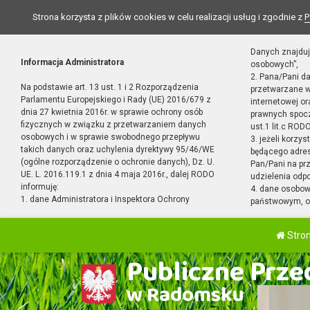
Strona korzysta z plików cookies w celu realizacji usług i zgodnie z
P
Danych znajduj
Informacja Administratora
osobowych”,
2. Pana/Pani d
Na podstawie art. 13 ust. 1 i 2 Rozporządzenia
przetwarzane w
Parlamentu Europejskiego i Rady (UE) 2016/679 z
internetowej o
dnia 27 kwietnia 2016r. w sprawie ochrony osób
prawnych spocz
fizycznych w związku z przetwarzaniem danych
ust.1 lit.c RODO
osobowych i w sprawie swobodnego przepływu
3. jeżeli korzy
takich danych oraz uchylenia dyrektywy 95/46/WE
będącego adres
(ogólne rozporządzenie o ochronie danych), Dz. U.
Pan/Pani na pr
UE. L. 2016.119.1 z dnia 4 maja 2016r., dalej RODO
udzielenia odp
informuję:
4. dane osobo
1. dane Administratora i Inspektora Ochrony
państwowym, or
Stro
Publiczne Przed
w Radomsku