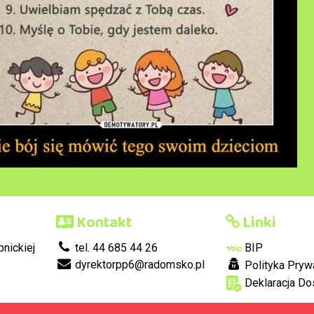
Kontakt
Linki
nickiej
tel. 44 685 44 26
BIP
dyrektorpp6@radomsko.pl
Polityka Pryw
Deklaracja Do