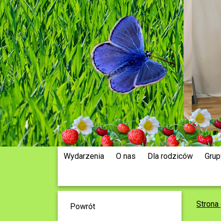
Wydarzenia
O nas
Dla rodziców
Grup
Strona
Powrót