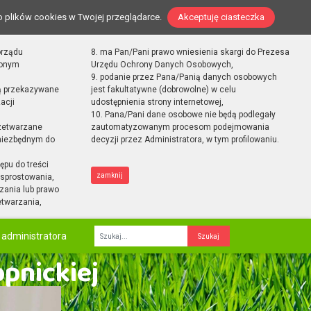
o plików cookies w Twojej przeglądarce.
Akceptuję ciasteczka
orządu
8. ma Pan/Pani prawo wniesienia skargi do Prezesa
zonym
Urzędu Ochrony Danych Osobowych,
9. podanie przez Pana/Panią danych osobowych
ą przekazywane
jest fakultatywne (dobrowolne) w celu
acji
udostępnienia strony internetowej,
10. Pana/Pani dane osobowe nie będą podlegały
zetwarzane
zautomatyzowanym procesom podejmowania
 niezbędnym do
decyzji przez Administratora, w tym profilowaniu.
ępu do treści
zamknij
sprostowania,
zania lub prawo
etwarzania,
 administratora
Fraza
opnickiej