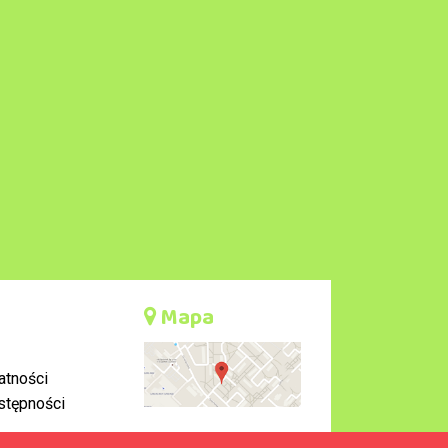
Mapa
atności
stępności