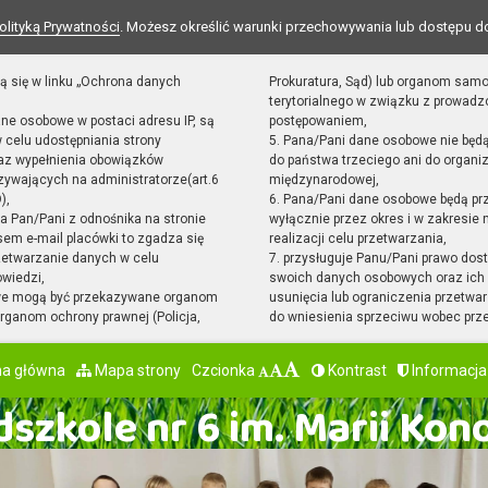
olityką Prywatności
. Możesz określić warunki przechowywania lub dostępu d
ą się w linku „Ochrona danych
Prokuratura, Sąd) lub organom sam
terytorialnego w związku z prowad
ane osobowe w postaci adresu IP, są
postępowaniem,
 celu udostępniania strony
5. Pana/Pani dane osobowe nie będ
raz wypełnienia obowiązków
do państwa trzeciego ani do organiz
ywających na administratorze(art.6
międzynarodowej,
),
6. Pana/Pani dane osobowe będą pr
sta Pan/Pani z odnośnika na stronie
wyłącznie przez okres i w zakresie
em e-mail placówki to zgadza się
realizacji celu przetwarzania,
zetwarzanie danych w celu
7. przysługuje Panu/Pani prawo dost
owiedzi,
swoich danych osobowych oraz ich 
we mogą być przekazywane organom
usunięcia lub ograniczenia przetwar
ganom ochrony prawnej (Policja,
do wniesienia sprzeciwu wobec prz
na główna
Mapa strony
Czcionka
Kontrast
Informacja
szkole nr 6 im. Marii Kon