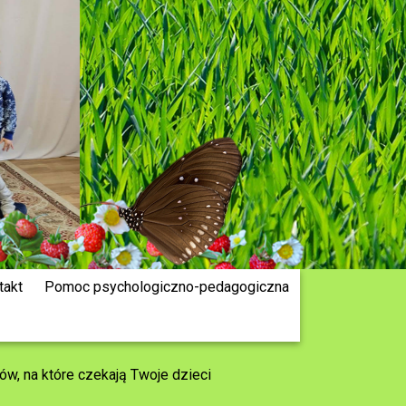
takt
Pomoc psychologiczno-pedagogiczna
w, na które czekają Twoje dzieci