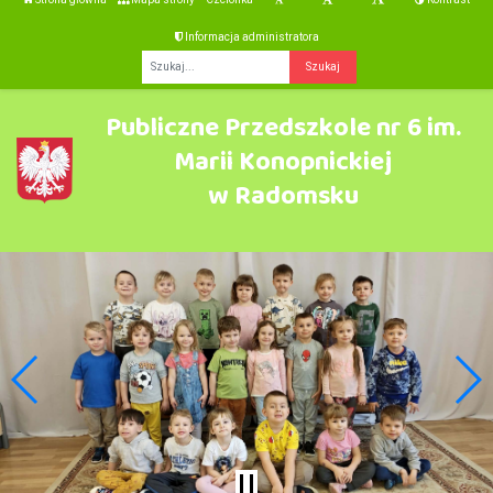
Informacja administratora
Fraza
Publiczne Przedszkole nr 6 im.
Marii Konopnickiej
w Radomsku