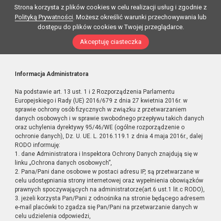
Strona korzysta z plików cookies w celu realizacji usług i zgodnie z
Polityką Prywatności
. Możesz określić warunki przechowywania lub
dostępu do plików cookies w Twojej przeglądarce.
Akceptuję ciasteczka
Informacja Administratora
Na podstawie art. 13 ust. 1 i 2 Rozporządzenia Parlamentu
Europejskiego i Rady (UE) 2016/679 z dnia 27 kwietnia 2016r. w
sprawie ochrony osób fizycznych w związku z przetwarzaniem
danych osobowych i w sprawie swobodnego przepływu takich danych
oraz uchylenia dyrektywy 95/46/WE (ogólne rozporządzenie o
ochronie danych), Dz. U. UE. L. 2016.119.1 z dnia 4 maja 2016r., dalej
RODO informuję:
1. dane Administratora i Inspektora Ochrony Danych znajdują się w
linku „Ochrona danych osobowych”,
2. Pana/Pani dane osobowe w postaci adresu IP, są przetwarzane w
celu udostępniania strony internetowej oraz wypełnienia obowiązków
prawnych spoczywających na administratorze(art.6 ust.1 lit.c RODO),
3. jeżeli korzysta Pan/Pani z odnośnika na stronie będącego adresem
e-mail placówki to zgadza się Pan/Pani na przetwarzanie danych w
celu udzielenia odpowiedzi,