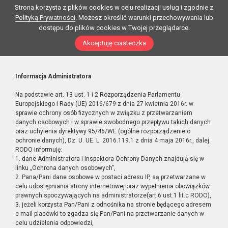
Strona korzysta z plików cookies w celu realizacji usług i zgodnie z
Polityką Prywatności
. Możesz określić warunki przechowywania lub
dostępu do plików cookies w Twojej przeglądarce.
Akceptuję ciasteczka
Informacja Administratora
Na podstawie art. 13 ust. 1 i 2 Rozporządzenia Parlamentu
Europejskiego i Rady (UE) 2016/679 z dnia 27 kwietnia 2016r. w
sprawie ochrony osób fizycznych w związku z przetwarzaniem
danych osobowych i w sprawie swobodnego przepływu takich danych
oraz uchylenia dyrektywy 95/46/WE (ogólne rozporządzenie o
ochronie danych), Dz. U. UE. L. 2016.119.1 z dnia 4 maja 2016r., dalej
RODO informuję:
1. dane Administratora i Inspektora Ochrony Danych znajdują się w
linku „Ochrona danych osobowych”,
2. Pana/Pani dane osobowe w postaci adresu IP, są przetwarzane w
celu udostępniania strony internetowej oraz wypełnienia obowiązków
prawnych spoczywających na administratorze(art.6 ust.1 lit.c RODO),
3. jeżeli korzysta Pan/Pani z odnośnika na stronie będącego adresem
e-mail placówki to zgadza się Pan/Pani na przetwarzanie danych w
celu udzielenia odpowiedzi,