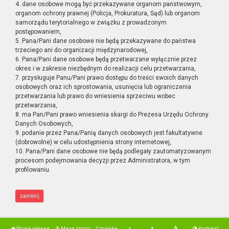
4. dane osobowe mogą być przekazywane organom państwowym,
organom ochrony prawnej (Policja, Prokuratura, Sąd) lub organom
samorządu terytorialnego w związku z prowadzonym
postępowaniem,
5. Pana/Pani dane osobowe nie będą przekazywane do państwa
trzeciego ani do organizacji międzynarodowej,
6. Pana/Pani dane osobowe będą przetwarzane wyłącznie przez
okres i w zakresie niezbędnym do realizacji celu przetwarzania,
7. przysługuje Panu/Pani prawo dostępu do treści swoich danych
osobowych oraz ich sprostowania, usunięcia lub ograniczenia
przetwarzania lub prawo do wniesienia sprzeciwu wobec
przetwarzania,
8. ma Pan/Pani prawo wniesienia skargi do Prezesa Urzędu Ochrony
Danych Osobowych,
9. podanie przez Pana/Panią danych osobowych jest fakultatywne
(dobrowolne) w celu udostępnienia strony internetowej,
10. Pana/Pani dane osobowe nie będą podlegały zautomatyzowanym
procesom podejmowania decyzji przez Administratora, w tym
profilowaniu.
zamknij
Strona główna
Mapa strony
Czcionka
Kontrast