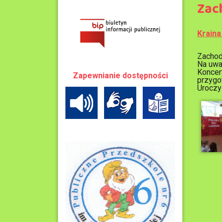
Zac
Kraina
Zachod
Na uwa
Koncer
Zapewnianie dostępności
przygo
Uroczy