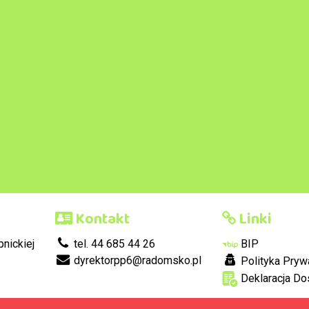
Kontakt
Linki
nickiej
tel. 44 685 44 26
BIP
dyrektorpp6@radomsko.pl
Polityka Pryw
Deklaracja Do