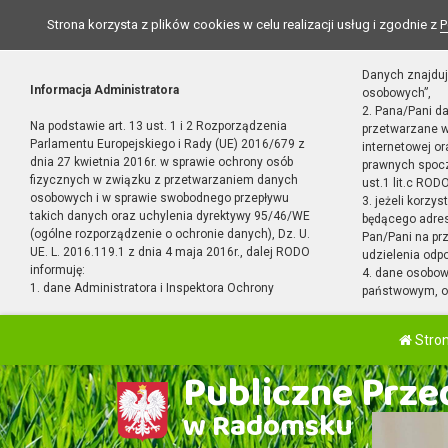
Strona korzysta z plików cookies w celu realizacji usług i zgodnie z
P
Danych znajduj
Informacja Administratora
osobowych”,
2. Pana/Pani d
Na podstawie art. 13 ust. 1 i 2 Rozporządzenia
przetwarzane w
Parlamentu Europejskiego i Rady (UE) 2016/679 z
internetowej o
dnia 27 kwietnia 2016r. w sprawie ochrony osób
prawnych spocz
fizycznych w związku z przetwarzaniem danych
ust.1 lit.c RODO
osobowych i w sprawie swobodnego przepływu
3. jeżeli korzy
takich danych oraz uchylenia dyrektywy 95/46/WE
będącego adres
(ogólne rozporządzenie o ochronie danych), Dz. U.
Pan/Pani na pr
UE. L. 2016.119.1 z dnia 4 maja 2016r., dalej RODO
udzielenia odp
informuję:
4. dane osobo
1. dane Administratora i Inspektora Ochrony
państwowym, or
Stro
Publiczne Przed
w Radomsku