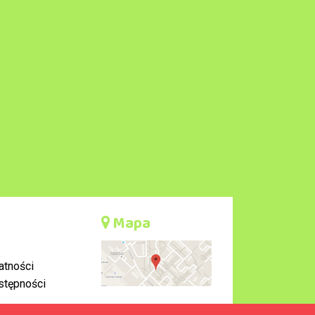
Mapa
atności
stępności