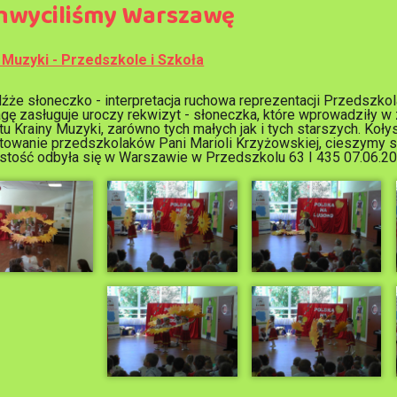
hwyciliśmy Warszawę
 Muzyki - Przedszkole i Szkoła
źże słoneczko - interpretacja ruchowa reprezentacji Przedszkol
gę zasługuje uroczy rekwizyt - słoneczka, które wprowadziły w
tu Krainy Muzyki, zarówno tych małych jak i tych starszych. Koły
towanie przedszkolaków Pani Marioli Krzyżowskiej, cieszymy się
stość odbyła się w Warszawie w Przedszkolu 63 I 435 07.06.20