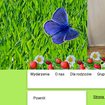
Wydarzenia
O nas
Dla rodziców
Grup
Strona
Powrót