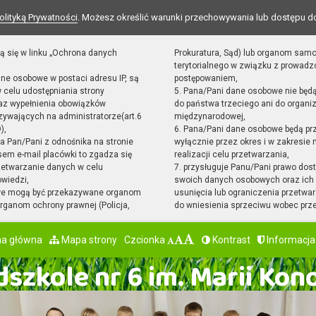
olityką Prywatności
. Możesz określić warunki przechowywania lub dostępu d
ą się w linku „Ochrona danych
Prokuratura, Sąd) lub organom sam
terytorialnego w związku z prowad
ane osobowe w postaci adresu IP, są
postępowaniem,
 celu udostępniania strony
5. Pana/Pani dane osobowe nie będ
raz wypełnienia obowiązków
do państwa trzeciego ani do organiz
ywających na administratorze(art.6
międzynarodowej,
),
6. Pana/Pani dane osobowe będą pr
sta Pan/Pani z odnośnika na stronie
wyłącznie przez okres i w zakresie
em e-mail placówki to zgadza się
realizacji celu przetwarzania,
zetwarzanie danych w celu
7. przysługuje Panu/Pani prawo dost
owiedzi,
swoich danych osobowych oraz ich 
we mogą być przekazywane organom
usunięcia lub ograniczenia przetwar
ganom ochrony prawnej (Policja,
do wniesienia sprzeciwu wobec prz
na główna
Mapa strony
Czcionka
Kontrast
Informacja
szkole nr 6 im. Marii Kon