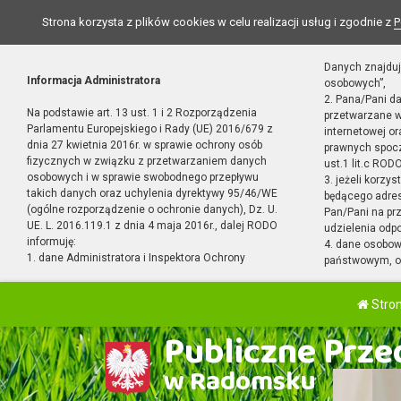
Strona korzysta z plików cookies w celu realizacji usług i zgodnie z
P
Danych znajduj
Informacja Administratora
osobowych”,
2. Pana/Pani d
Na podstawie art. 13 ust. 1 i 2 Rozporządzenia
przetwarzane w
Parlamentu Europejskiego i Rady (UE) 2016/679 z
internetowej o
dnia 27 kwietnia 2016r. w sprawie ochrony osób
prawnych spocz
fizycznych w związku z przetwarzaniem danych
ust.1 lit.c RODO
osobowych i w sprawie swobodnego przepływu
3. jeżeli korzy
takich danych oraz uchylenia dyrektywy 95/46/WE
będącego adres
(ogólne rozporządzenie o ochronie danych), Dz. U.
Pan/Pani na pr
UE. L. 2016.119.1 z dnia 4 maja 2016r., dalej RODO
udzielenia odp
informuję:
4. dane osobo
1. dane Administratora i Inspektora Ochrony
państwowym, or
Stro
Publiczne Przed
w Radomsku