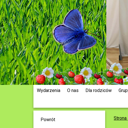
Wydarzenia
O nas
Dla rodziców
Grup
Strona
Powrót