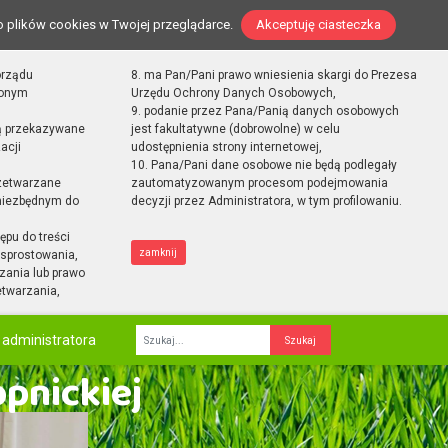
o plików cookies w Twojej przeglądarce.
Akceptuję ciasteczka
orządu
8. ma Pan/Pani prawo wniesienia skargi do Prezesa
zonym
Urzędu Ochrony Danych Osobowych,
9. podanie przez Pana/Panią danych osobowych
ą przekazywane
jest fakultatywne (dobrowolne) w celu
acji
udostępnienia strony internetowej,
10. Pana/Pani dane osobowe nie będą podlegały
zetwarzane
zautomatyzowanym procesom podejmowania
 niezbędnym do
decyzji przez Administratora, w tym profilowaniu.
ępu do treści
zamknij
sprostowania,
zania lub prawo
etwarzania,
 administratora
Fraza
opnickiej