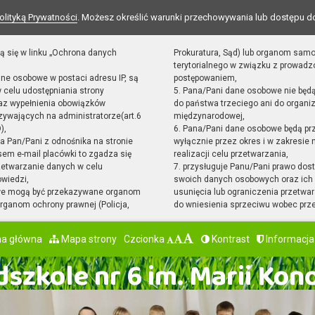
olityką Prywatności
. Możesz określić warunki przechowywania lub dostępu d
ą się w linku „Ochrona danych
Prokuratura, Sąd) lub organom sam
terytorialnego w związku z prowad
ane osobowe w postaci adresu IP, są
postępowaniem,
 celu udostępniania strony
5. Pana/Pani dane osobowe nie będ
raz wypełnienia obowiązków
do państwa trzeciego ani do organiz
ywających na administratorze(art.6
międzynarodowej,
),
6. Pana/Pani dane osobowe będą pr
sta Pan/Pani z odnośnika na stronie
wyłącznie przez okres i w zakresie
em e-mail placówki to zgadza się
realizacji celu przetwarzania,
zetwarzanie danych w celu
7. przysługuje Panu/Pani prawo dost
owiedzi,
swoich danych osobowych oraz ich 
we mogą być przekazywane organom
usunięcia lub ograniczenia przetwar
ganom ochrony prawnej (Policja,
do wniesienia sprzeciwu wobec prz
na główna
Mapa strony
Czcionka
Kontrast
Informacja
szkole nr 6 im. Marii Kon