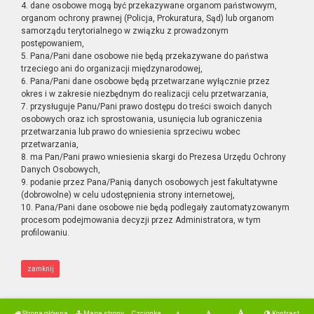
4. dane osobowe mogą być przekazywane organom państwowym,
organom ochrony prawnej (Policja, Prokuratura, Sąd) lub organom
samorządu terytorialnego w związku z prowadzonym
postępowaniem,
5. Pana/Pani dane osobowe nie będą przekazywane do państwa
trzeciego ani do organizacji międzynarodowej,
6. Pana/Pani dane osobowe będą przetwarzane wyłącznie przez
okres i w zakresie niezbędnym do realizacji celu przetwarzania,
7. przysługuje Panu/Pani prawo dostępu do treści swoich danych
osobowych oraz ich sprostowania, usunięcia lub ograniczenia
przetwarzania lub prawo do wniesienia sprzeciwu wobec
przetwarzania,
8. ma Pan/Pani prawo wniesienia skargi do Prezesa Urzędu Ochrony
Danych Osobowych,
9. podanie przez Pana/Panią danych osobowych jest fakultatywne
(dobrowolne) w celu udostępnienia strony internetowej,
10. Pana/Pani dane osobowe nie będą podlegały zautomatyzowanym
procesom podejmowania decyzji przez Administratora, w tym
profilowaniu.
zamknij
Strona główna
Mapa strony
Czcionka
Kontrast