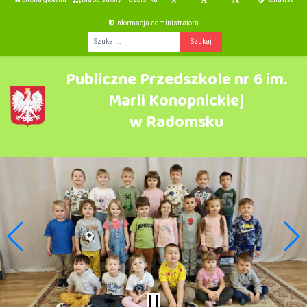
Informacja administratora
Fraza
Publiczne Przedszkole nr 6 im.
Marii Konopnickiej
w Radomsku