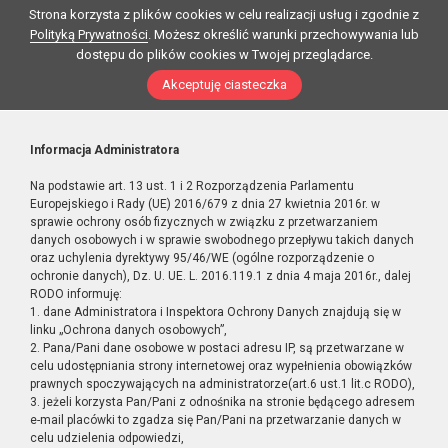
Strona korzysta z plików cookies w celu realizacji usług i zgodnie z
Polityką Prywatności
. Możesz określić warunki przechowywania lub
dostępu do plików cookies w Twojej przeglądarce.
Akceptuję ciasteczka
Informacja Administratora
Na podstawie art. 13 ust. 1 i 2 Rozporządzenia Parlamentu
Europejskiego i Rady (UE) 2016/679 z dnia 27 kwietnia 2016r. w
sprawie ochrony osób fizycznych w związku z przetwarzaniem
danych osobowych i w sprawie swobodnego przepływu takich danych
oraz uchylenia dyrektywy 95/46/WE (ogólne rozporządzenie o
ochronie danych), Dz. U. UE. L. 2016.119.1 z dnia 4 maja 2016r., dalej
RODO informuję:
1. dane Administratora i Inspektora Ochrony Danych znajdują się w
linku „Ochrona danych osobowych”,
2. Pana/Pani dane osobowe w postaci adresu IP, są przetwarzane w
celu udostępniania strony internetowej oraz wypełnienia obowiązków
prawnych spoczywających na administratorze(art.6 ust.1 lit.c RODO),
3. jeżeli korzysta Pan/Pani z odnośnika na stronie będącego adresem
e-mail placówki to zgadza się Pan/Pani na przetwarzanie danych w
celu udzielenia odpowiedzi,