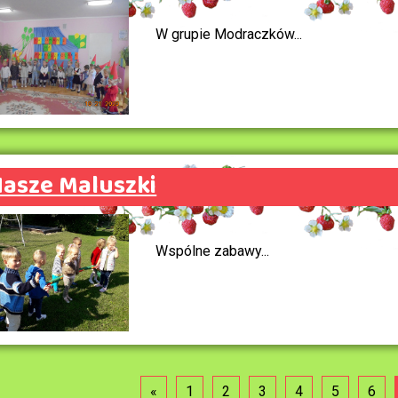
W grupie Modraczków...
asze Maluszki
Wspólne zabawy...
«
1
2
3
4
5
6