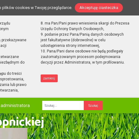
o plików cookies w Twojej przeglądarce.
Akceptuję ciasteczka
orządu
8. ma Pan/Pani prawo wniesienia skargi do Prezesa
zonym
Urzędu Ochrony Danych Osobowych,
9. podanie przez Pana/Panią danych osobowych
ą przekazywane
jest fakultatywne (dobrowolne) w celu
acji
udostępnienia strony internetowej,
10. Pana/Pani dane osobowe nie będą podlegały
zetwarzane
zautomatyzowanym procesom podejmowania
 niezbędnym do
decyzji przez Administratora, w tym profilowaniu.
ępu do treści
zamknij
sprostowania,
zania lub prawo
etwarzania,
 administratora
Fraza
opnickiej