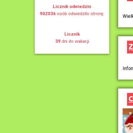
Licznik odwiedzin
902036
osób odwiedziło stronę.
Wielk
Licznik
39
dni do wakacji
Z
Infor
C