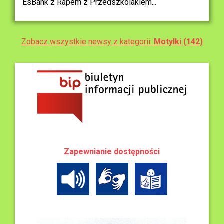
EsBank z Rapem z Przedszkolakiem...
Zobacz wszystkie newsy z kategorii:
Motylki (142)
Zapewnianie dostępności