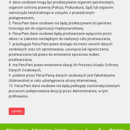
4. dane osobowe mogą być przekazywane organom państwowym,
organom ochrony prawnej (Policja, Prokuratura, Sąd) lub organom
samorządu terytorialnego w związku z prowadzonym
postępowaniem,
5. Pana/Pani dane osobowe nie będą przekazywane do państwa
trzeciego ani do organizacji międzynarodowej,
6. Pana/Pani dane osobowe będą przetwarzane wyłącznie przez
okres i w zakresie niezbędnym do realizacji celu przetwarzania,
7. przysługuje Panu/Pani prawo dostępu do treści swoich danych
osobowych oraz ich sprostowania, usunięcia lub ograniczenia
przetwarzania lub prawo do wniesienia sprzeciwu wobec
przetwarzania,
8. ma Pan/Pani prawo wniesienia skargi do Prezesa Urzędu Ochrony
Danych Osobowych,
9. podanie przez Pana/Panią danych osobowych jest fakultatywne
(dobrowolne) w celu udostępnienia strony internetowej,
10. Pana/Pani dane osobowe nie będą podlegały zautomatyzowanym
procesom podejmowania decyzji przez Administratora, w tym
profilowaniu.
zamknij
Strona główna
Mapa strony
Czcionka
Kontrast