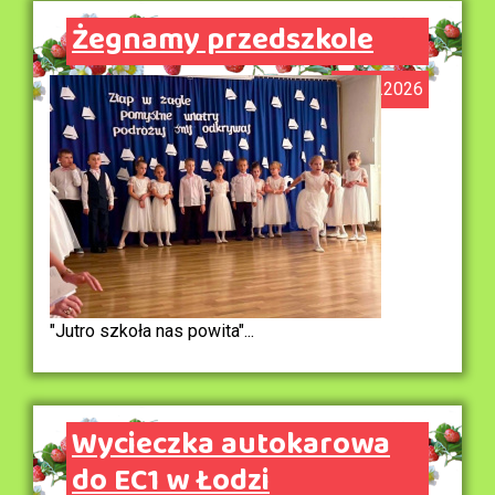
Żegnamy przedszkole
19.06.2026
"Jutro szkoła nas powita"...
Wycieczka autokarowa
do EC1 w Łodzi