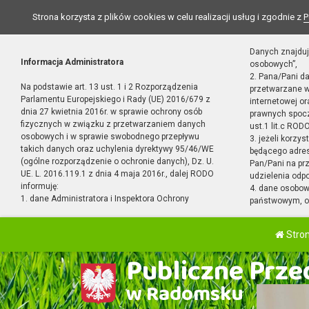
Strona korzysta z plików cookies w celu realizacji usług i zgodnie z
P
Danych znajduj
Informacja Administratora
osobowych”,
2. Pana/Pani d
Na podstawie art. 13 ust. 1 i 2 Rozporządzenia
przetwarzane w
Parlamentu Europejskiego i Rady (UE) 2016/679 z
internetowej o
dnia 27 kwietnia 2016r. w sprawie ochrony osób
prawnych spocz
fizycznych w związku z przetwarzaniem danych
ust.1 lit.c RODO
osobowych i w sprawie swobodnego przepływu
3. jeżeli korzy
takich danych oraz uchylenia dyrektywy 95/46/WE
będącego adres
(ogólne rozporządzenie o ochronie danych), Dz. U.
Pan/Pani na pr
UE. L. 2016.119.1 z dnia 4 maja 2016r., dalej RODO
udzielenia odp
informuję:
4. dane osobo
1. dane Administratora i Inspektora Ochrony
państwowym, or
Stro
Publiczne Przed
w Radomsku