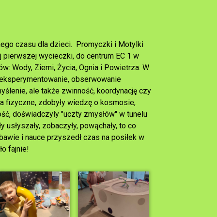
ego czasu dla dzieci. Promyczki i Motylki
 pierwszej wycieczki, do centrum EC 1 w
w: Wody, Ziemi, Życia, Ognia i Powietrza. W
e, eksperymentowanie, obserwowanie
myślenie, ale także zwinność, koordynację czy
ka fizyczne, zdobyły wiedzę o kosmosie,
ność, doświadczyły "uczty zmysłów" w tunelu
 usłyszały, zobaczyły, powąchały, to co
bawie i nauce przyszedł czas na posiłek w
ło fajnie!