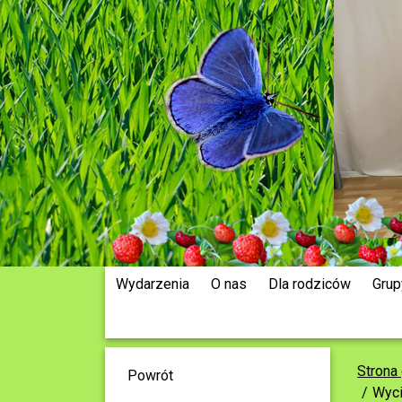
Wydarzenia
O nas
Dla rodziców
Grup
Strona
Powrót
Wyci