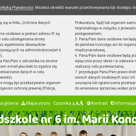
olityką Prywatności
. Możesz określić warunki przechowywania lub dostępu d
ą się w linku „Ochrona danych
Prokuratura, Sąd) lub organom sam
terytorialnego w związku z prowad
ane osobowe w postaci adresu IP, są
postępowaniem,
 celu udostępniania strony
5. Pana/Pani dane osobowe nie będ
raz wypełnienia obowiązków
do państwa trzeciego ani do organiz
ywających na administratorze(art.6
międzynarodowej,
),
6. Pana/Pani dane osobowe będą pr
sta Pan/Pani z odnośnika na stronie
wyłącznie przez okres i w zakresie
em e-mail placówki to zgadza się
realizacji celu przetwarzania,
zetwarzanie danych w celu
7. przysługuje Panu/Pani prawo dost
owiedzi,
swoich danych osobowych oraz ich 
we mogą być przekazywane organom
usunięcia lub ograniczenia przetwar
ganom ochrony prawnej (Policja,
do wniesienia sprzeciwu wobec prz
na główna
Mapa strony
Czcionka
Kontrast
Informacja
szkole nr 6 im. Marii Kon