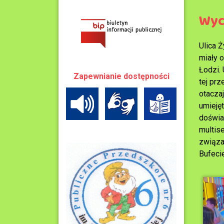
Wyc
Ulica 
miały 
Łodzi.
Zapewnianie dostępności
tej pr
otaczaj
umieję
doświad
multis
związa
Bufecie