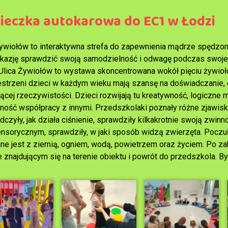
ieczka autokarowa do EC1 w Łodzi
Żywiołów to interaktywna strefa do zapewnienia mądrze spędzon
okazję sprawdzić swoją samodzielność i odwagę podczas swojej
 Ulica Żywiołów to wystawa skoncentrowana wokół pięciu żywiołó
zestrzeni dzieci w każdym wieku mają szansę na doświadczani
ącej rzeczywistości. Dzieci rozwijają tu kreatywność, logiczne 
tność współpracy z innymi. Przedszkolaki poznały różne zjawis
czyły, jak działa ciśnienie, sprawdziły kilkakrotnie swoją zwin
ensorycznym, sprawdziły, w jaki sposób widzą zwierzęta. Poczuły
ne jest z ziemią, ogniem, wodą, powietrzem oraz życiem. Po za
 znajdującym się na terenie obiektu i powrót do przedszkola. By