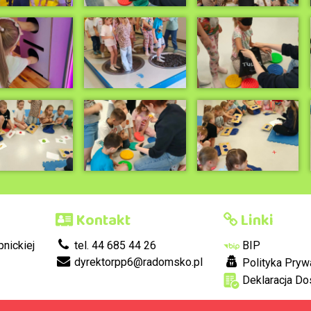
Kontakt
Linki
nickiej
tel. 44 685 44 26
BIP
dyrektorpp6@radomsko.pl
Polityka Pryw
Deklaracja Do