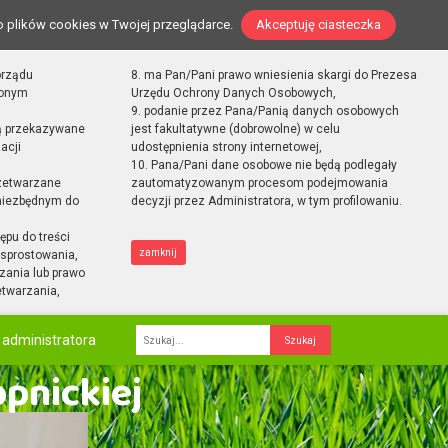
o plików cookies w Twojej przeglądarce.
Akceptuję ciasteczka
orządu
8. ma Pan/Pani prawo wniesienia skargi do Prezesa
zonym
Urzędu Ochrony Danych Osobowych,
9. podanie przez Pana/Panią danych osobowych
ą przekazywane
jest fakultatywne (dobrowolne) w celu
acji
udostępnienia strony internetowej,
10. Pana/Pani dane osobowe nie będą podlegały
zetwarzane
zautomatyzowanym procesom podejmowania
 niezbędnym do
decyzji przez Administratora, w tym profilowaniu.
ępu do treści
zamknij
sprostowania,
zania lub prawo
etwarzania,
 administratora
Fraza
opnickiej