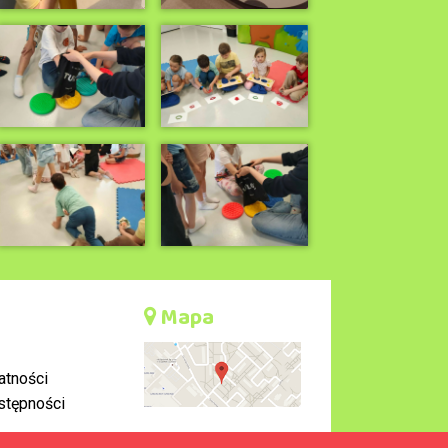
Mapa
atności
stępności