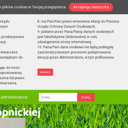
o plików cookies w Twojej przeglądarce.
Akceptuję ciasteczka
orządu
8. ma Pan/Pani prawo wniesienia skargi do Prezesa
zonym
Urzędu Ochrony Danych Osobowych,
9. podanie przez Pana/Panią danych osobowych
ą przekazywane
jest fakultatywne (dobrowolne) w celu
acji
udostępnienia strony internetowej,
10. Pana/Pani dane osobowe nie będą podlegały
zetwarzane
zautomatyzowanym procesom podejmowania
 niezbędnym do
decyzji przez Administratora, w tym profilowaniu.
ępu do treści
zamknij
sprostowania,
zania lub prawo
etwarzania,
 administratora
Fraza
opnickiej