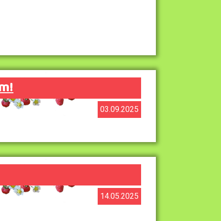
m!
03.09.2025
14.05.2025