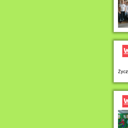
W
Życz
W