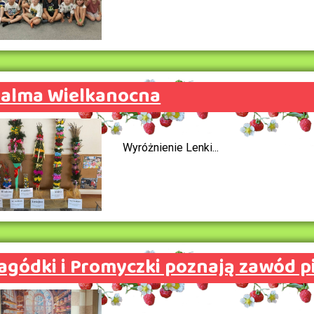
alma Wielkanocna
Wyróżnienie Lenki...
agódki i Promyczki poznają zawód p