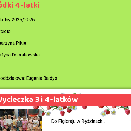
dki 4-latki
kolny 2025/2026
ciele:
tarzyna Pikiel
ażyna Dobrakowska
oddziałowa: Eugenia Bałdys
ycieczka 3 i 4-latków
Do Figloraju w Rędzinach...