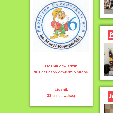
P
Licznik odwiedzin
901771
osób odwiedziło stronę.
Licznik
J
38
dni do wakacji