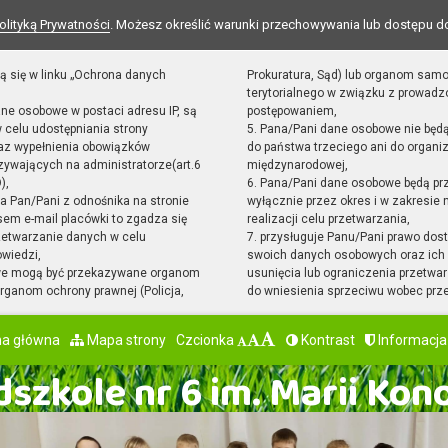
olityką Prywatności
. Możesz określić warunki przechowywania lub dostępu d
ą się w linku „Ochrona danych
Prokuratura, Sąd) lub organom sam
terytorialnego w związku z prowad
ane osobowe w postaci adresu IP, są
postępowaniem,
 celu udostępniania strony
5. Pana/Pani dane osobowe nie będ
raz wypełnienia obowiązków
do państwa trzeciego ani do organiz
ywających na administratorze(art.6
międzynarodowej,
),
6. Pana/Pani dane osobowe będą pr
sta Pan/Pani z odnośnika na stronie
wyłącznie przez okres i w zakresie
em e-mail placówki to zgadza się
realizacji celu przetwarzania,
zetwarzanie danych w celu
7. przysługuje Panu/Pani prawo dost
owiedzi,
swoich danych osobowych oraz ich 
we mogą być przekazywane organom
usunięcia lub ograniczenia przetwar
ganom ochrony prawnej (Policja,
do wniesienia sprzeciwu wobec prz
na główna
Mapa strony
Czcionka
Kontrast
Informacja
szkole nr 6 im. Marii Kon