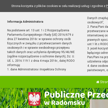
Strona korzysta z plików cookies w celu realizacji usług i zgodnie z
P
Danych znajduj
Informacja Administratora
osobowych”,
2. Pana/Pani d
Na podstawie art. 13 ust. 1 i 2 Rozporządzenia
przetwarzane w
Parlamentu Europejskiego i Rady (UE) 2016/679 z
internetowej o
dnia 27 kwietnia 2016r. w sprawie ochrony osób
prawnych spocz
fizycznych w związku z przetwarzaniem danych
ust.1 lit.c RODO
osobowych i w sprawie swobodnego przepływu
3. jeżeli korzy
takich danych oraz uchylenia dyrektywy 95/46/WE
będącego adres
(ogólne rozporządzenie o ochronie danych), Dz. U.
Pan/Pani na pr
UE. L. 2016.119.1 z dnia 4 maja 2016r., dalej RODO
udzielenia odp
informuję:
4. dane osobo
1. dane Administratora i Inspektora Ochrony
państwowym, or
Stro
Publiczne Przed
w Radomsku