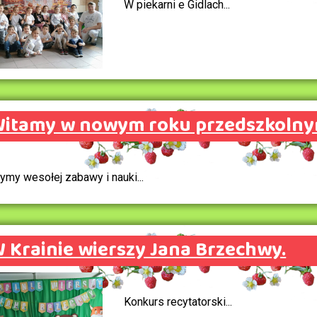
W piekarni e Gidlach...
itamy w nowym roku przedszkolny
ymy wesołej zabawy i nauki...
 Krainie wierszy Jana Brzechwy.
Konkurs recytatorski...