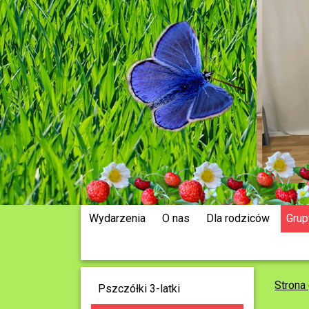
Wydarzenia
O nas
Dla rodziców
Grup
Strona
Pszczółki 3-latki