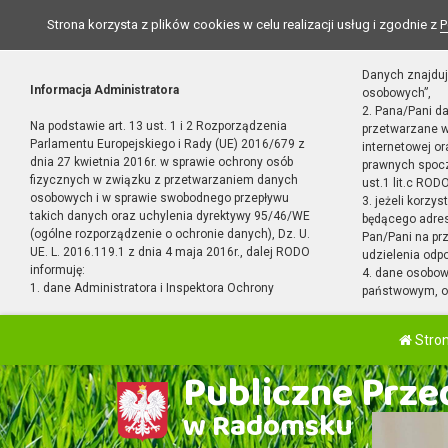
Strona korzysta z plików cookies w celu realizacji usług i zgodnie z
P
Danych znajduj
Informacja Administratora
osobowych”,
2. Pana/Pani d
Na podstawie art. 13 ust. 1 i 2 Rozporządzenia
przetwarzane w
Parlamentu Europejskiego i Rady (UE) 2016/679 z
internetowej o
dnia 27 kwietnia 2016r. w sprawie ochrony osób
prawnych spocz
fizycznych w związku z przetwarzaniem danych
ust.1 lit.c RODO
osobowych i w sprawie swobodnego przepływu
3. jeżeli korzy
takich danych oraz uchylenia dyrektywy 95/46/WE
będącego adres
(ogólne rozporządzenie o ochronie danych), Dz. U.
Pan/Pani na pr
UE. L. 2016.119.1 z dnia 4 maja 2016r., dalej RODO
udzielenia odp
informuję:
4. dane osobo
1. dane Administratora i Inspektora Ochrony
państwowym, or
Stro
Publiczne Przed
w Radomsku