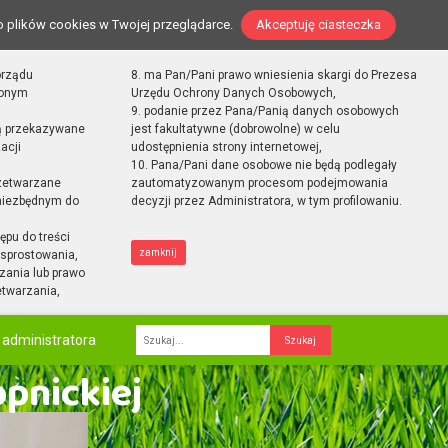
o plików cookies w Twojej przeglądarce.
Akceptuję ciasteczka
orządu
8. ma Pan/Pani prawo wniesienia skargi do Prezesa
zonym
Urzędu Ochrony Danych Osobowych,
9. podanie przez Pana/Panią danych osobowych
ą przekazywane
jest fakultatywne (dobrowolne) w celu
acji
udostępnienia strony internetowej,
10. Pana/Pani dane osobowe nie będą podlegały
zetwarzane
zautomatyzowanym procesom podejmowania
 niezbędnym do
decyzji przez Administratora, w tym profilowaniu.
ępu do treści
zamknij
sprostowania,
zania lub prawo
etwarzania,
 administratora
Fraza
opnickiej