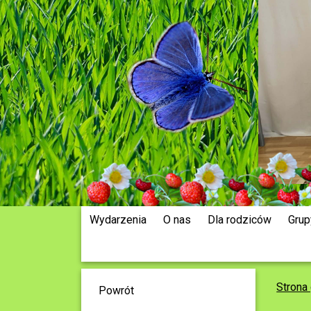
Wydarzenia
O nas
Dla rodziców
Grup
Strona
Powrót