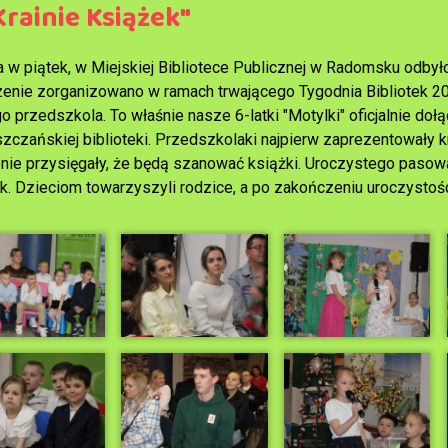
Krainie Książek"
a w piątek, w Miejskiej Bibliotece Publicznej w Radomsku odbył
enie zorganizowano w ramach trwającego Tygodnia Bibliotek 2026,
 przedszkola. To właśnie nasze 6-latki "Motylki" oficjalnie doł
zczańskiej biblioteki. Przedszkolaki najpierw zaprezentowały kr
nie przysięgały, że będą szanować książki. Uroczystego pasowan
k. Dzieciom towarzyszyli rodzice, a po zakończeniu uroczystoś