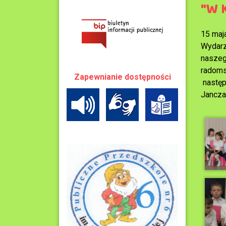
"W 
15 maj
Wydarz
naszego
radoms
Zapewnianie dostępności
następ
Jancza