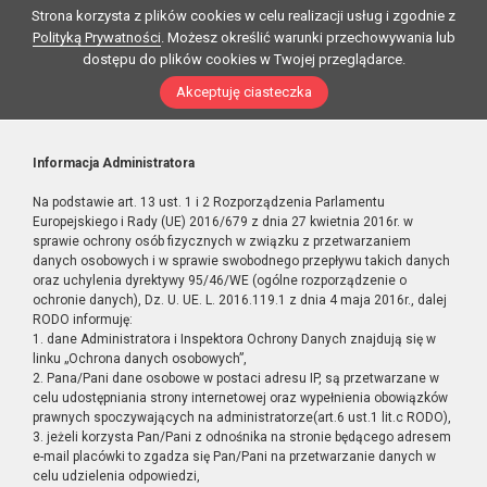
Strona korzysta z plików cookies w celu realizacji usług i zgodnie z
Polityką Prywatności
. Możesz określić warunki przechowywania lub
dostępu do plików cookies w Twojej przeglądarce.
Akceptuję ciasteczka
Informacja Administratora
Na podstawie art. 13 ust. 1 i 2 Rozporządzenia Parlamentu
Europejskiego i Rady (UE) 2016/679 z dnia 27 kwietnia 2016r. w
sprawie ochrony osób fizycznych w związku z przetwarzaniem
danych osobowych i w sprawie swobodnego przepływu takich danych
oraz uchylenia dyrektywy 95/46/WE (ogólne rozporządzenie o
ochronie danych), Dz. U. UE. L. 2016.119.1 z dnia 4 maja 2016r., dalej
RODO informuję:
1. dane Administratora i Inspektora Ochrony Danych znajdują się w
linku „Ochrona danych osobowych”,
2. Pana/Pani dane osobowe w postaci adresu IP, są przetwarzane w
celu udostępniania strony internetowej oraz wypełnienia obowiązków
prawnych spoczywających na administratorze(art.6 ust.1 lit.c RODO),
3. jeżeli korzysta Pan/Pani z odnośnika na stronie będącego adresem
e-mail placówki to zgadza się Pan/Pani na przetwarzanie danych w
celu udzielenia odpowiedzi,