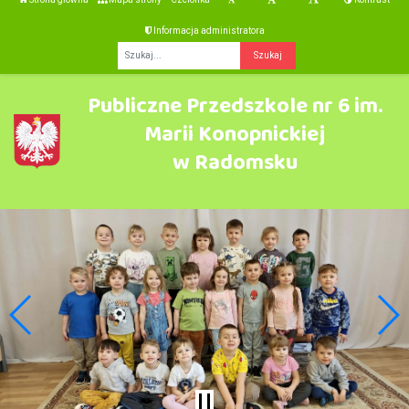
Informacja administratora
Fraza
Publiczne Przedszkole nr 6 im.
Marii Konopnickiej
w Radomsku