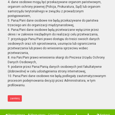
4. dane osobowe mogą być przekazywane organom państwowym,
organom ochrony prawnej (Policja, Prokuratura, Sąd) lub organom
samorządu terytorialnego w związku z prowadzonym
postępowaniem,
5. Pana/Pani dane osobowe nie będą przekazywane do państwa
trzeciego ani do organizacji międzynarodowej,
6. Pana/Pani dane osobowe będą przetwarzane wyłącznie przez
okres i w zakresie niezbędnym do realizacji celu przetwarzania,
7. przysługuje Panu/Pani prawo dostępu do treści swoich danych
osobowych oraz ich sprostowania, usunięcia lub ograniczenia
przetwarzania lub prawo do wniesienia sprzeciwu wobec
przetwarzania,
8. ma Pan/Pani prawo wniesienia skargi do Prezesa Urzędu Ochrony
Danych Osobowych,
9. podanie przez Pana/Panią danych osobowych jest fakultatywne
(dobrowolne) w celu udostępnienia strony internetowej,
10. Pana/Pani dane osobowe nie będą podlegały zautomatyzowanym
procesom podejmowania decyzji przez Administratora, w tym
profilowaniu.
zamknij
Strona główna
Mapa strony
Czcionka
Kontrast