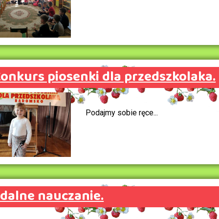
onkurs piosenki dla przedszkolaka.
Podajmy sobie ręce...
dalne nauczanie.