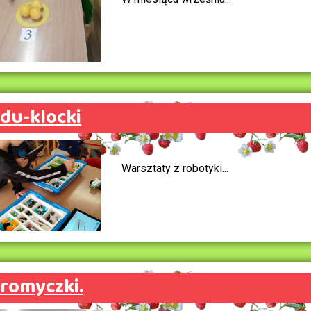
du-klocki
Warsztaty z robotyki...
romyczki.