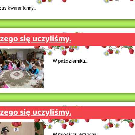
zas kwarantanny...
zego się uczyliśmy.
W październiku...
zego się uczyliśmy.
W miesiącu wrześniu...