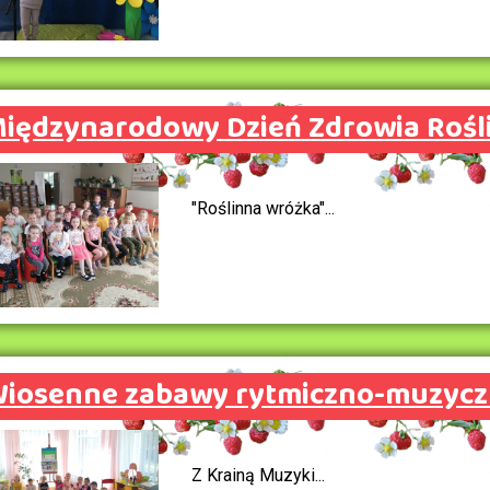
iędzynarodowy Dzień Zdrowia Rośli
"Roślinna wróżka"...
iosenne zabawy rytmiczno-muzycz
Z Krainą Muzyki...