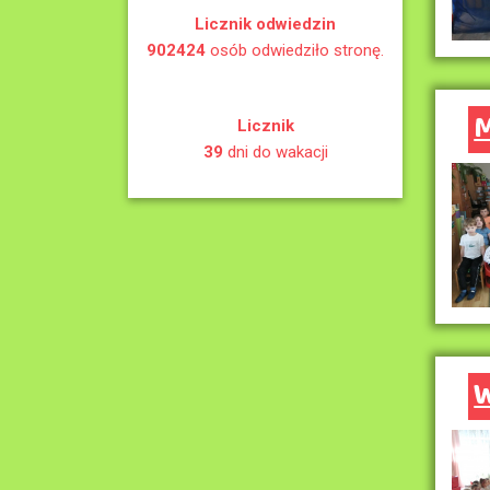
Licznik odwiedzin
902424
osób odwiedziło stronę.
M
Licznik
39
dni do wakacji
W