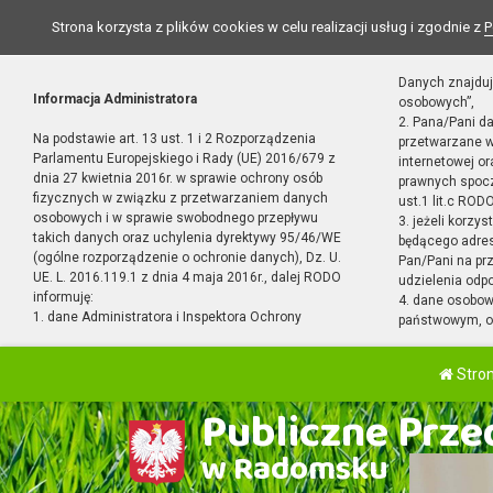
Strona korzysta z plików cookies w celu realizacji usług i zgodnie z
P
Danych znajduj
Informacja Administratora
osobowych”,
2. Pana/Pani d
Na podstawie art. 13 ust. 1 i 2 Rozporządzenia
przetwarzane w
Parlamentu Europejskiego i Rady (UE) 2016/679 z
internetowej o
dnia 27 kwietnia 2016r. w sprawie ochrony osób
prawnych spocz
fizycznych w związku z przetwarzaniem danych
ust.1 lit.c RODO
osobowych i w sprawie swobodnego przepływu
3. jeżeli korzy
takich danych oraz uchylenia dyrektywy 95/46/WE
będącego adres
(ogólne rozporządzenie o ochronie danych), Dz. U.
Pan/Pani na pr
UE. L. 2016.119.1 z dnia 4 maja 2016r., dalej RODO
udzielenia odp
informuję:
4. dane osobo
1. dane Administratora i Inspektora Ochrony
państwowym, or
Stro
Publiczne Przed
w Radomsku