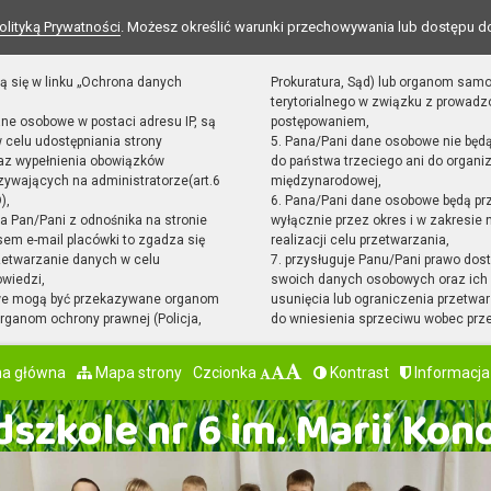
olityką Prywatności
. Możesz określić warunki przechowywania lub dostępu d
ą się w linku „Ochrona danych
Prokuratura, Sąd) lub organom sam
terytorialnego w związku z prowad
ane osobowe w postaci adresu IP, są
postępowaniem,
 celu udostępniania strony
5. Pana/Pani dane osobowe nie będ
raz wypełnienia obowiązków
do państwa trzeciego ani do organiz
ywających na administratorze(art.6
międzynarodowej,
),
6. Pana/Pani dane osobowe będą pr
sta Pan/Pani z odnośnika na stronie
wyłącznie przez okres i w zakresie
em e-mail placówki to zgadza się
realizacji celu przetwarzania,
zetwarzanie danych w celu
7. przysługuje Panu/Pani prawo dost
owiedzi,
swoich danych osobowych oraz ich 
we mogą być przekazywane organom
usunięcia lub ograniczenia przetwar
ganom ochrony prawnej (Policja,
do wniesienia sprzeciwu wobec prz
na główna
Mapa strony
Czcionka
Kontrast
Informacja
szkole nr 6 im. Marii Kon