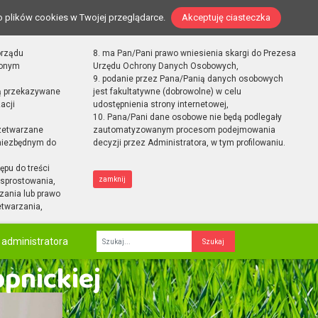
o plików cookies w Twojej przeglądarce.
Akceptuję ciasteczka
orządu
8. ma Pan/Pani prawo wniesienia skargi do Prezesa
zonym
Urzędu Ochrony Danych Osobowych,
9. podanie przez Pana/Panią danych osobowych
ą przekazywane
jest fakultatywne (dobrowolne) w celu
acji
udostępnienia strony internetowej,
10. Pana/Pani dane osobowe nie będą podlegały
zetwarzane
zautomatyzowanym procesom podejmowania
 niezbędnym do
decyzji przez Administratora, w tym profilowaniu.
ępu do treści
zamknij
sprostowania,
zania lub prawo
etwarzania,
 administratora
Fraza
opnickiej