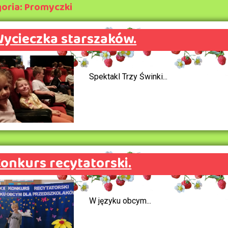
oria: Promyczki
ycieczka starszaków.
Spektakl Trzy Świnki...
onkurs recytatorski.
W języku obcym...