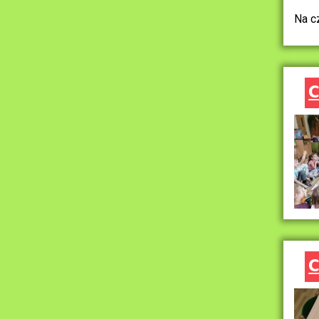
Na c
C
C