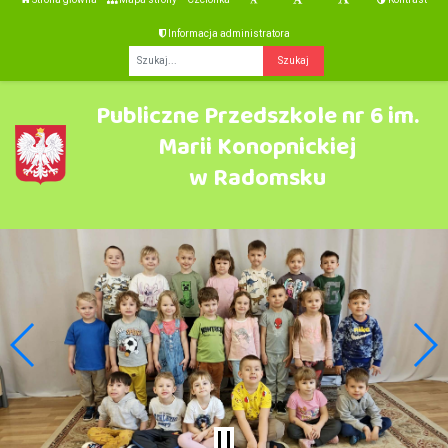
Informacja administratora
Fraza
Publiczne Przedszkole nr 6 im.
Marii Konopnickiej
w Radomsku