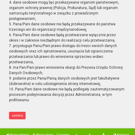
4. dane osobowe mogą być przekazywane organom państwowym,
organom ochrony prawnej (Policja, Prokuratura, Sąd) lub organom
samorządu terytorialnego w związku z prowadzonym
postępowaniem,
5. Pana/Pani dane osobowe nie będą przekazywane do państwa
trzeciego ani do organizacji międzynarodowej,
6. Pana/Pani dane osobowe będą przetwarzane wyłącznie przez
okres i w zakresie niezbędnym do realizacji celu przetwarzania,
7. przysługuje Panu/Pani prawo dostępu do treści swoich danych
osobowych oraz ich sprostowania, usunięcia lub ograniczenia
przetwarzania lub prawo do wniesienia sprzeciwu wobec
przetwarzania,
8. ma Pan/Pani prawo wniesienia skargi do Prezesa Urzędu Ochrony
Danych Osobowych,
9. podanie przez Pana/Panią danych osobowych jest fakultatywne
(dobrowolne) w celu udostępnienia strony internetowej,
10. Pana/Pani dane osobowe nie będą podlegały zautomatyzowanym
procesom podejmowania decyzji przez Administratora, w tym
profilowaniu.
zamknij
Strona główna
Mapa strony
Czcionka
Kontrast