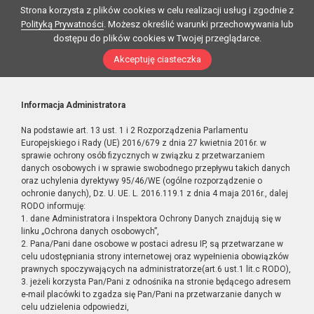
Strona korzysta z plików cookies w celu realizacji usług i zgodnie z
Polityką Prywatności
. Możesz określić warunki przechowywania lub
dostępu do plików cookies w Twojej przeglądarce.
Akceptuję ciasteczka
Informacja Administratora
Na podstawie art. 13 ust. 1 i 2 Rozporządzenia Parlamentu
Europejskiego i Rady (UE) 2016/679 z dnia 27 kwietnia 2016r. w
sprawie ochrony osób fizycznych w związku z przetwarzaniem
danych osobowych i w sprawie swobodnego przepływu takich danych
oraz uchylenia dyrektywy 95/46/WE (ogólne rozporządzenie o
ochronie danych), Dz. U. UE. L. 2016.119.1 z dnia 4 maja 2016r., dalej
RODO informuję:
1. dane Administratora i Inspektora Ochrony Danych znajdują się w
linku „Ochrona danych osobowych”,
2. Pana/Pani dane osobowe w postaci adresu IP, są przetwarzane w
celu udostępniania strony internetowej oraz wypełnienia obowiązków
prawnych spoczywających na administratorze(art.6 ust.1 lit.c RODO),
3. jeżeli korzysta Pan/Pani z odnośnika na stronie będącego adresem
e-mail placówki to zgadza się Pan/Pani na przetwarzanie danych w
celu udzielenia odpowiedzi,