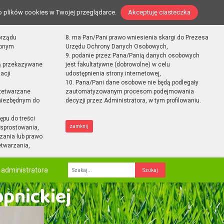
o plików cookies w Twojej przeglądarce.
Akceptuję ciasteczka
orządu
8. ma Pan/Pani prawo wniesienia skargi do Prezesa
zonym
Urzędu Ochrony Danych Osobowych,
9. podanie przez Pana/Panią danych osobowych
ą przekazywane
jest fakultatywne (dobrowolne) w celu
acji
udostępnienia strony internetowej,
10. Pana/Pani dane osobowe nie będą podlegały
zetwarzane
zautomatyzowanym procesom podejmowania
 niezbędnym do
decyzji przez Administratora, w tym profilowaniu.
ępu do treści
zamknij
sprostowania,
zania lub prawo
etwarzania,
 administratora
Fraza
opnickiej