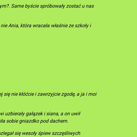
ym?. Same byście spróbowały zostać u nas
 nie Ania, która wracała właśnie ze szkoły i
 się nie kłóćcie i zawrzyjcie zgodę, a ja i moi
 uzbierały gałązek i siana, a on uwił
piła sobie gniazdko pod dachem.
ozlegał się wesoły śpiew szczęśliwych