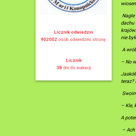
wiosen
Nagle u
dachu d
krajów.
Licznik odwiedzin
nie był
902002
osób odwiedziło stronę.
A wrób
Licznik
– No w
38
dni do wakacji
Jaskółk
teraz? 
Swoim t
– Kle, 
A pote
– Ach 