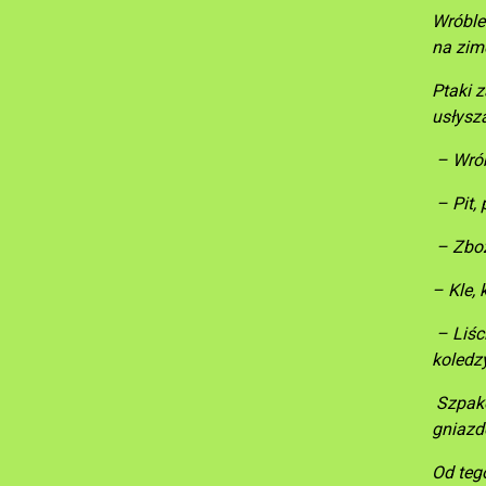
Wróble
na zimę
Ptaki z
usłysz
– Wrób
– Pit, 
– Zboż
– Kle, 
– Liści
koledz
Szpakow
gniazd
Od tego