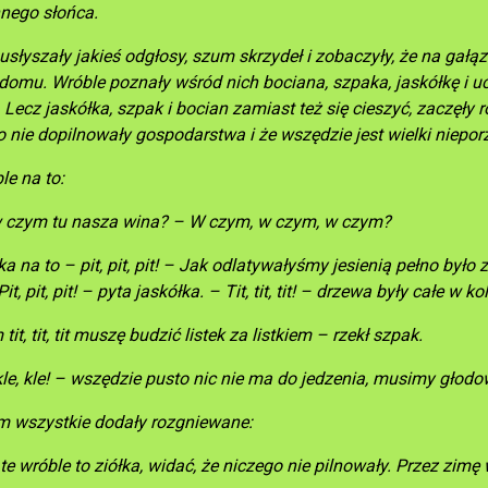
nego słońca.
słyszały jakieś odgłosy, szum skrzydeł i zobaczyły, że na gałąz
omu. Wróble poznały wśród nich bociana, szpaka, jaskółkę i ucie
 Lecz jaskółka, szpak i bocian zamiast też się cieszyć, zaczęły r
o nie dopilnowały gospodarstwa i że wszędzie jest wielki niepor
le na to:
 czym tu nasza wina? – W czym, w czym, w czym?
a na to – pit, pit, pit! – Jak odlatywałyśmy jesienią pełno było 
Pit, pit, pit! – pyta jaskółka. – Tit, tit, tit! – drzewa były całe w 
it, tit, tit muszę budzić listek za listkiem – rzekł szpak.
kle, kle! – wszędzie pusto nic nie ma do jedzenia, musimy głodowa
m wszystkie dodały rozgniewane:
te wróble to ziółka, widać, że niczego nie pilnowały. Przez zim