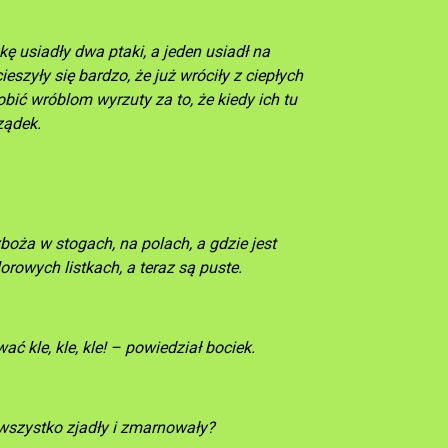
kę usiadły dwa ptaki, a jeden usiadł na
szyły się bardzo, że już wróciły z ciepłych
obić wróblom wyrzuty za to, że kiedy ich tu
ządek.
zboża w stogach, na polach, a gdzie jest
kolorowych listkach, a teraz są puste.
ć kle, kle, kle! – powiedział bociek.
ę wszystko zjadły i zmarnowały?