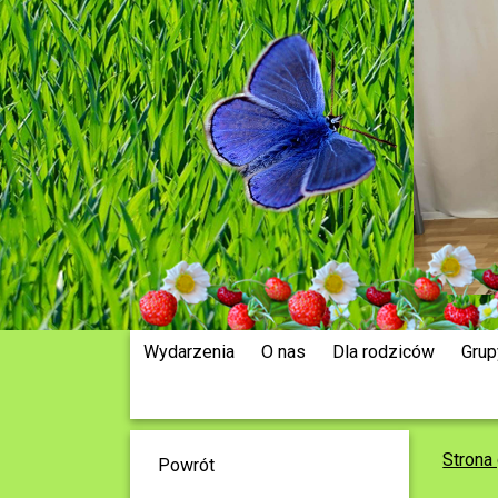
Wydarzenia
O nas
Dla rodziców
Grup
Strona
Powrót