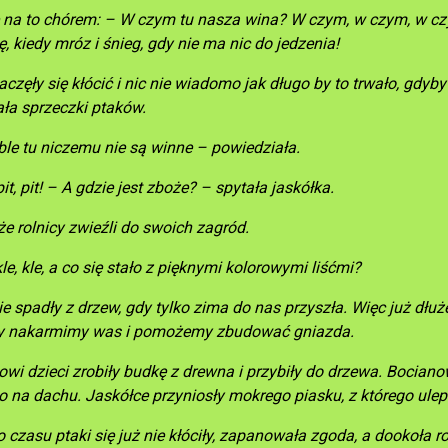
 na to chórem: – W czym tu nasza wina? W czym, w czym, w cz
, kiedy mróz i śnieg, gdy nie ma nic do jedzenia!
aczęły się kłócić i nic nie wiadomo jak długo by to trwało, gdyby
ała sprzeczki ptaków.
le tu niczemu nie są winne – powiedziała.
pit, pit! – A gdzie jest zboże? – spytała jaskółka.
e rolnicy zwieźli do swoich zagród.
kle, kle, a co się stało z pięknymi kolorowymi liśćmi?
e spadły z drzew, gdy tylko zima do nas przyszła. Więc już dłużej
y nakarmimy was i pomożemy zbudować gniazda.
i dzieci zrobiły budkę z drewna i przybiły do drzewa. Bocianowi
o na dachu. Jaskółce przyniosły mokrego piasku, z którego ule
 czasu ptaki się już nie kłóciły, zapanowała zgoda, a dookoła r