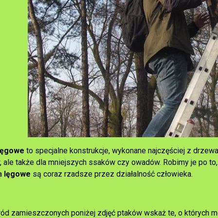
 lęgowe
to specjalne konstrukcje, wykonane najczęściej z drzew
, ale także dla mniejszych ssaków czy owadów. Robimy je po to,
a
lęgowe
są coraz rzadsze przez działalność człowieka.
ród zamieszczonych poniżej zdjęć ptaków wskaż te, o których 