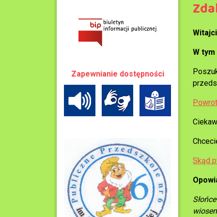
Zda
Witajc
W tym 
Poszuk
Zapewnianie dostępności
przeds
Powrot
Ciekaw
Chceci
Skąd p
Opowia
Słońce 
wiosen