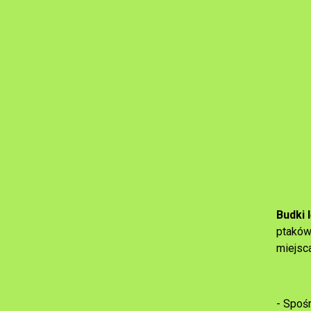
Budki
ptaków
miejsc
- Spoś