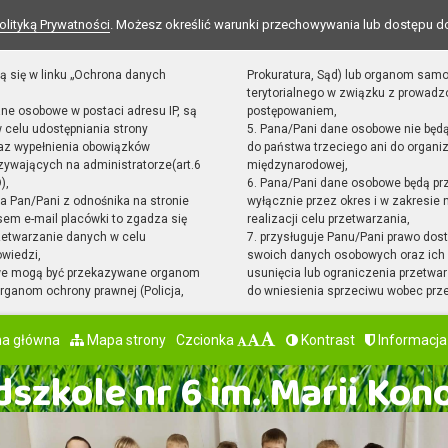
olityką Prywatności
. Możesz określić warunki przechowywania lub dostępu d
ą się w linku „Ochrona danych
Prokuratura, Sąd) lub organom sam
terytorialnego w związku z prowad
ane osobowe w postaci adresu IP, są
postępowaniem,
 celu udostępniania strony
5. Pana/Pani dane osobowe nie będ
raz wypełnienia obowiązków
do państwa trzeciego ani do organiz
ywających na administratorze(art.6
międzynarodowej,
),
6. Pana/Pani dane osobowe będą pr
sta Pan/Pani z odnośnika na stronie
wyłącznie przez okres i w zakresie
em e-mail placówki to zgadza się
realizacji celu przetwarzania,
zetwarzanie danych w celu
7. przysługuje Panu/Pani prawo dost
owiedzi,
swoich danych osobowych oraz ich 
we mogą być przekazywane organom
usunięcia lub ograniczenia przetwar
ganom ochrony prawnej (Policja,
do wniesienia sprzeciwu wobec prz
na główna
Mapa strony
Czcionka
Kontrast
Informacja
szkole nr 6 im. Marii Kon