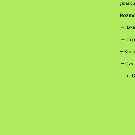
ptaków
Rozmo
– Jakie
– Co p
– Kto 
– Czy 
C