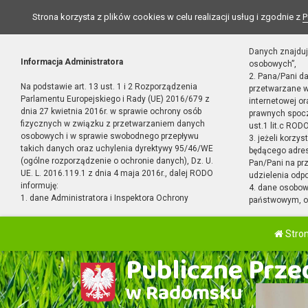
Strona korzysta z plików cookies w celu realizacji usług i zgodnie z
P
Danych znajduj
Informacja Administratora
osobowych”,
2. Pana/Pani d
Na podstawie art. 13 ust. 1 i 2 Rozporządzenia
przetwarzane w
Parlamentu Europejskiego i Rady (UE) 2016/679 z
internetowej o
dnia 27 kwietnia 2016r. w sprawie ochrony osób
prawnych spocz
fizycznych w związku z przetwarzaniem danych
ust.1 lit.c RODO
osobowych i w sprawie swobodnego przepływu
3. jeżeli korzy
takich danych oraz uchylenia dyrektywy 95/46/WE
będącego adres
(ogólne rozporządzenie o ochronie danych), Dz. U.
Pan/Pani na pr
UE. L. 2016.119.1 z dnia 4 maja 2016r., dalej RODO
udzielenia odp
informuję:
4. dane osobo
1. dane Administratora i Inspektora Ochrony
państwowym, or
Stro
Publiczne Przed
w Radomsku