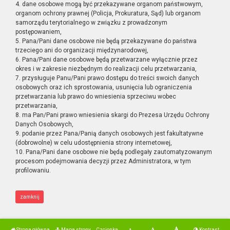
4. dane osobowe mogą być przekazywane organom państwowym,
organom ochrony prawnej (Policja, Prokuratura, Sąd) lub organom
samorządu terytorialnego w związku z prowadzonym
postępowaniem,
5. Pana/Pani dane osobowe nie będą przekazywane do państwa
trzeciego ani do organizacji międzynarodowej,
6. Pana/Pani dane osobowe będą przetwarzane wyłącznie przez
okres i w zakresie niezbędnym do realizacji celu przetwarzania,
7. przysługuje Panu/Pani prawo dostępu do treści swoich danych
osobowych oraz ich sprostowania, usunięcia lub ograniczenia
przetwarzania lub prawo do wniesienia sprzeciwu wobec
przetwarzania,
8. ma Pan/Pani prawo wniesienia skargi do Prezesa Urzędu Ochrony
Danych Osobowych,
9. podanie przez Pana/Panią danych osobowych jest fakultatywne
(dobrowolne) w celu udostępnienia strony internetowej,
10. Pana/Pani dane osobowe nie będą podlegały zautomatyzowanym
procesom podejmowania decyzji przez Administratora, w tym
profilowaniu.
zamknij
Strona główna
Mapa strony
Czcionka
Kontrast