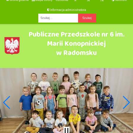
Informacja administratora
Fraza
Publiczne Przedszkole nr 6 im.
Marii Konopnickiej
w Radomsku