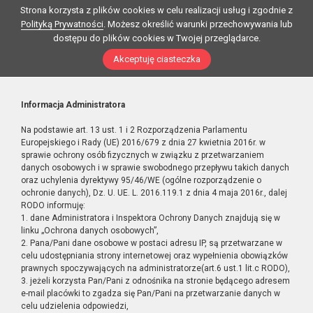
Strona korzysta z plików cookies w celu realizacji usług i zgodnie z
Polityką Prywatności
. Możesz określić warunki przechowywania lub
dostępu do plików cookies w Twojej przeglądarce.
Akceptuję ciasteczka
Informacja Administratora
Na podstawie art. 13 ust. 1 i 2 Rozporządzenia Parlamentu
Europejskiego i Rady (UE) 2016/679 z dnia 27 kwietnia 2016r. w
sprawie ochrony osób fizycznych w związku z przetwarzaniem
danych osobowych i w sprawie swobodnego przepływu takich danych
oraz uchylenia dyrektywy 95/46/WE (ogólne rozporządzenie o
ochronie danych), Dz. U. UE. L. 2016.119.1 z dnia 4 maja 2016r., dalej
RODO informuję:
1. dane Administratora i Inspektora Ochrony Danych znajdują się w
linku „Ochrona danych osobowych”,
2. Pana/Pani dane osobowe w postaci adresu IP, są przetwarzane w
celu udostępniania strony internetowej oraz wypełnienia obowiązków
prawnych spoczywających na administratorze(art.6 ust.1 lit.c RODO),
3. jeżeli korzysta Pan/Pani z odnośnika na stronie będącego adresem
e-mail placówki to zgadza się Pan/Pani na przetwarzanie danych w
celu udzielenia odpowiedzi,