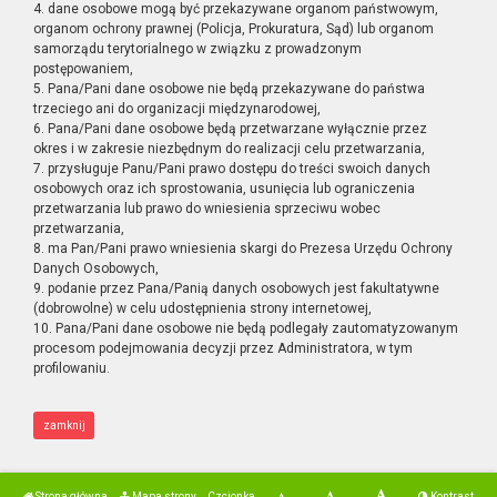
4. dane osobowe mogą być przekazywane organom państwowym,
organom ochrony prawnej (Policja, Prokuratura, Sąd) lub organom
samorządu terytorialnego w związku z prowadzonym
postępowaniem,
5. Pana/Pani dane osobowe nie będą przekazywane do państwa
trzeciego ani do organizacji międzynarodowej,
6. Pana/Pani dane osobowe będą przetwarzane wyłącznie przez
okres i w zakresie niezbędnym do realizacji celu przetwarzania,
7. przysługuje Panu/Pani prawo dostępu do treści swoich danych
osobowych oraz ich sprostowania, usunięcia lub ograniczenia
przetwarzania lub prawo do wniesienia sprzeciwu wobec
przetwarzania,
8. ma Pan/Pani prawo wniesienia skargi do Prezesa Urzędu Ochrony
Danych Osobowych,
9. podanie przez Pana/Panią danych osobowych jest fakultatywne
(dobrowolne) w celu udostępnienia strony internetowej,
10. Pana/Pani dane osobowe nie będą podlegały zautomatyzowanym
procesom podejmowania decyzji przez Administratora, w tym
profilowaniu.
zamknij
Strona główna
Mapa strony
Czcionka
Kontrast