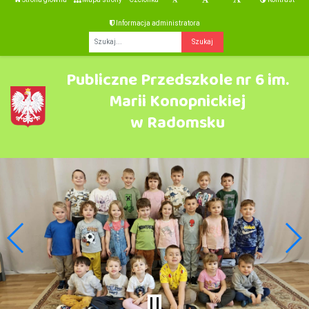
Informacja administratora
Fraza
Publiczne Przedszkole nr 6 im.
Marii Konopnickiej
w Radomsku