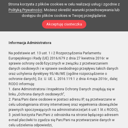
Strona korzysta z plików cookies w celu realizacji usług i zgodnie z
Polityką Prywatności
. Możesz określić warunki przechowywania lub
dostępu do plików cookies w Twojej przeglądarce.
Akceptuję ciasteczka
Informacja Administratora
Na podstawie art. 13 ust. 1 i 2 Rozporządzenia Parlamentu
Europejskiego i Rady (UE) 2016/679 z dnia 27 kwietnia 2016r. w
sprawie ochrony osób fizycznych w związku z przetwarzaniem
danych osobowych i w sprawie swobodnego przepływu takich danych
oraz uchylenia dyrektywy 95/46/WE (ogólne rozporządzenie o
ochronie danych), Dz. U. UE. L. 2016.119.1 z dnia 4 maja 2016r., dalej
RODO informuję:
1. dane Administratora i Inspektora Ochrony Danych znajdują się w
linku „Ochrona danych osobowych”,
2. Pana/Pani dane osobowe w postaci adresu IP, są przetwarzane w
celu udostępniania strony internetowej oraz wypełnienia obowiązków
prawnych spoczywających na administratorze(art.6 ust.1 lit.c RODO),
3. jeżeli korzysta Pan/Pani z odnośnika na stronie będącego adresem
e-mail placówki to zgadza się Pan/Pani na przetwarzanie danych w
celu udzielenia odpowiedzi,