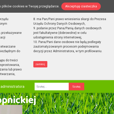
o plików cookies w Twojej przeglądarce.
Akceptuję ciasteczka
orządu
8. ma Pan/Pani prawo wniesienia skargi do Prezesa
zonym
Urzędu Ochrony Danych Osobowych,
9. podanie przez Pana/Panią danych osobowych
ą przekazywane
jest fakultatywne (dobrowolne) w celu
acji
udostępnienia strony internetowej,
10. Pana/Pani dane osobowe nie będą podlegały
zetwarzane
zautomatyzowanym procesom podejmowania
 niezbędnym do
decyzji przez Administratora, w tym profilowaniu.
ępu do treści
zamknij
sprostowania,
zania lub prawo
etwarzania,
 administratora
Fraza
opnickiej