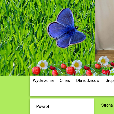
Wydarzenia
O nas
Dla rodziców
Grup
Strona
Powrót