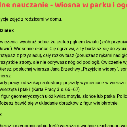
lne nauczanie - Wiosna w parku i og
ycje zajęć z rodzicami w domu.
ziałek
wiczenia: wyobraź sobie, że jesteś pąkiem kwiatu (zrób przysia
łowie). Wiosenne słońce Cię ogrzewa, a Ty budzisz się do życia
stajesz z przysiadu), cały rozkwitasz (poruszasz rękami nad gło
szystkie strony, ale nie odrywasz nóg od podłogi). Ćwiczenie wyk
iersz: posłuchaj wiersza Jana Brzechwy „Przyjście wiosny”, sp
iersz.
arty pracy: odszukaj na ilustracji pojazdy wymienione w wiersz
wierzęta i ptaki. (Karta Pracy 3 s. 66–67)
 figur geometrycznych ułóż kwiat, motyla, słońce lub ptaka. Policz
ożesz bawić się w układanie obrazków z figur wielokrotnie.
k
iersz: przypomnij sobie treść wiersza o wiośnie słuchanego w