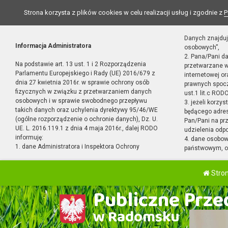
Strona korzysta z plików cookies w celu realizacji usług i zgodnie z
P
Danych znajduj
Informacja Administratora
osobowych”,
2. Pana/Pani d
Na podstawie art. 13 ust. 1 i 2 Rozporządzenia
przetwarzane w
Parlamentu Europejskiego i Rady (UE) 2016/679 z
internetowej o
dnia 27 kwietnia 2016r. w sprawie ochrony osób
prawnych spocz
fizycznych w związku z przetwarzaniem danych
ust.1 lit.c RODO
osobowych i w sprawie swobodnego przepływu
3. jeżeli korzy
takich danych oraz uchylenia dyrektywy 95/46/WE
będącego adres
(ogólne rozporządzenie o ochronie danych), Dz. U.
Pan/Pani na pr
UE. L. 2016.119.1 z dnia 4 maja 2016r., dalej RODO
udzielenia odp
informuję:
4. dane osobo
1. dane Administratora i Inspektora Ochrony
państwowym, or
Stro
Publiczne Przed
w Radomsku