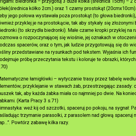
rigami: biedronka – przygotuj 3 duże kółka (średnica 15cm) – 2 
ółek(średnica kółko 2cm.) oraz 1 czarny prostokąt (20cmx10cm).
eby jego połowa wystawała poza prostokąt (to głowa biedronki),
ównież przyklej je na prostokącie, tak aby stykały się złożonymi
iedronki (to skrzydła biedronki). Małe czarne kropki przyklej n
ozmowa o rozpoczynającej się wiośnie, jej oznakach w otoczeni
odczas spacerów, oraz o tym, jak ludzie przygotowują się do wi
ośliny przedstawiane na rysunkach pod tekstem. Wyjaśnia ich fu
odejmuje próbę przeczytania tekstu i koloruje te obrazki, któryc
.70)
atematyczne łamigłówki – wytyczanie trasy przez tabelę wedł
lementów; przyklejanie w stawach żab, przestrzegając zasady: 
uszek tak, aby każda żabka miała co najmniej po dwie. Na konie
abkami. (Karta Pracy 3 s.71)
imnastyka: weź kij od szczotki, spaceruj po pokoju, na sygnał: 
aśladując trzymanie parasolki, z parasolem nad głową spaceruj n
ap…”. Powtórz zabawę kilka razy.