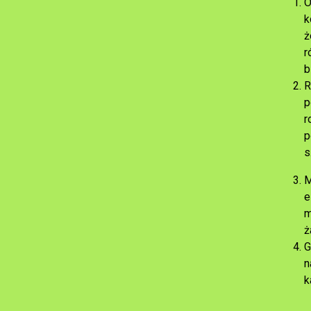
O
k
ż
r
b
R
p
r
p
s
M
e
m
ż
G
n
k