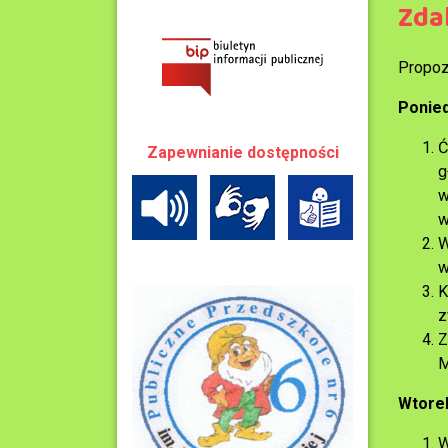
Zda
Propoz
Ponied
Ć
Zapewnianie dostępności
g
w
w
W
w
K
z
Z
M
Wtore
W