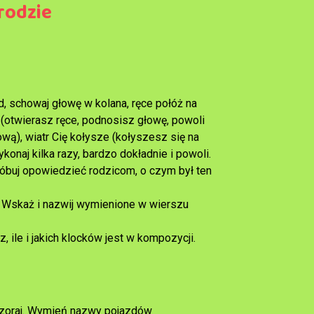
rodzie
d, schowaj głowę w kolana, ręce połóż na
 (otwierasz ręce, podnosisz głowę, powoli
wą), wiatr Cię kołysze (kołyszesz się na
onaj kilka razy, bardzo dokładnie i powoli.
róbuj opowiedzieć rodzicom, o czym był ten
u. Wskaż i nazwij wymienione w wierszu
, ile i jakich klocków jest w kompozycji.
czoraj. Wymień nazwy pojazdów