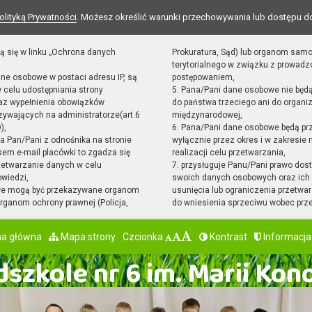
olityką Prywatności
. Możesz określić warunki przechowywania lub dostępu d
ą się w linku „Ochrona danych
Prokuratura, Sąd) lub organom sam
terytorialnego w związku z prowad
ane osobowe w postaci adresu IP, są
postępowaniem,
 celu udostępniania strony
5. Pana/Pani dane osobowe nie będ
raz wypełnienia obowiązków
do państwa trzeciego ani do organiz
ywających na administratorze(art.6
międzynarodowej,
),
6. Pana/Pani dane osobowe będą pr
sta Pan/Pani z odnośnika na stronie
wyłącznie przez okres i w zakresie
em e-mail placówki to zgadza się
realizacji celu przetwarzania,
zetwarzanie danych w celu
7. przysługuje Panu/Pani prawo dost
owiedzi,
swoich danych osobowych oraz ich 
we mogą być przekazywane organom
usunięcia lub ograniczenia przetwar
ganom ochrony prawnej (Policja,
do wniesienia sprzeciwu wobec prz
na główna
Mapa strony
Czcionka
Kontrast
Informacja
szkole nr 6 im. Marii Kon