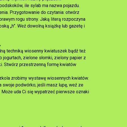
 podskoków, ile sylab ma nazwa pojazdu.
nia. Przygotowanie do czytania: otwórz
 prawym rogu strony. Jaką literą rozpoczyna
oską „h”. Weź dowolną książkę lub gazetę i
,
lną techniką wiosenny kwiatuszek bądź też
jogurtach, zielone słomki, zielony papier z
czki. Stwórz przestrzenną formę kwiatów
szkola zrobimy wystawę wiosennych kwiatów.
a swoje podwórko; jeśli masz lupę, weź ze
y. Może uda Ci się wypatrzeć pierwsze oznaki