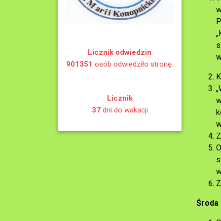
w
P
„
s
Licznik odwiedzin
w
901351
osób odwiedziło stronę.
K
„
Licznik
w
37
dni do wakacji
k
w
Z
O
s
w
Z
Środ