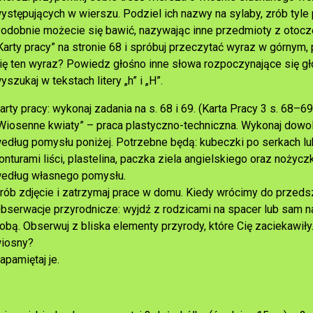
ystępujących w wierszu. Podziel ich nazwy na sylaby, zrób tyle
odobnie możecie się bawić, nazywając inne przedmioty z otocze
Karty pracy” na stronie 68 i spróbuj przeczytać wyraz w górnym,
ię ten wyraz? Powiedz głośno inne słowa rozpoczynające się gł
yszukaj w tekstach litery „h” i „H”.
arty pracy: wykonaj zadania na s. 68 i 69. (Karta Pracy 3 s. 68–69
Wiosenne kwiaty” – praca plastyczno-techniczna. Wykonaj dowo
edług pomysłu poniżej. Potrzebne będą: kubeczki po serkach lub 
onturami liści, plastelina, paczka ziela angielskiego oraz noży
edług własnego pomysłu.
rób zdjęcie i zatrzymaj prace w domu. Kiedy wrócimy do przed
bserwacje przyrodnicze: wyjdź z rodzicami na spacer lub sam n
obą. Obserwuj z bliska elementy przyrody, które Cię zaciekawił
iosny?
apamiętaj je.
a