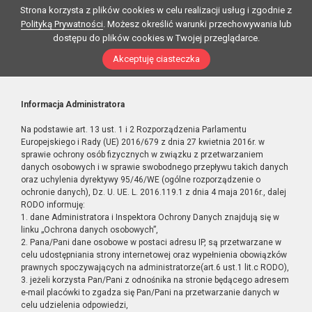
Strona korzysta z plików cookies w celu realizacji usług i zgodnie z
Polityką Prywatności
. Możesz określić warunki przechowywania lub
dostępu do plików cookies w Twojej przeglądarce.
Akceptuję ciasteczka
Informacja Administratora
Na podstawie art. 13 ust. 1 i 2 Rozporządzenia Parlamentu
Europejskiego i Rady (UE) 2016/679 z dnia 27 kwietnia 2016r. w
sprawie ochrony osób fizycznych w związku z przetwarzaniem
danych osobowych i w sprawie swobodnego przepływu takich danych
oraz uchylenia dyrektywy 95/46/WE (ogólne rozporządzenie o
ochronie danych), Dz. U. UE. L. 2016.119.1 z dnia 4 maja 2016r., dalej
RODO informuję:
1. dane Administratora i Inspektora Ochrony Danych znajdują się w
linku „Ochrona danych osobowych”,
2. Pana/Pani dane osobowe w postaci adresu IP, są przetwarzane w
celu udostępniania strony internetowej oraz wypełnienia obowiązków
prawnych spoczywających na administratorze(art.6 ust.1 lit.c RODO),
3. jeżeli korzysta Pan/Pani z odnośnika na stronie będącego adresem
e-mail placówki to zgadza się Pan/Pani na przetwarzanie danych w
celu udzielenia odpowiedzi,