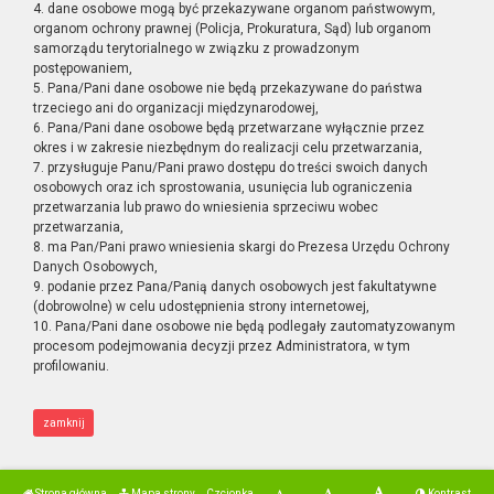
4. dane osobowe mogą być przekazywane organom państwowym,
organom ochrony prawnej (Policja, Prokuratura, Sąd) lub organom
samorządu terytorialnego w związku z prowadzonym
postępowaniem,
5. Pana/Pani dane osobowe nie będą przekazywane do państwa
trzeciego ani do organizacji międzynarodowej,
6. Pana/Pani dane osobowe będą przetwarzane wyłącznie przez
okres i w zakresie niezbędnym do realizacji celu przetwarzania,
7. przysługuje Panu/Pani prawo dostępu do treści swoich danych
osobowych oraz ich sprostowania, usunięcia lub ograniczenia
przetwarzania lub prawo do wniesienia sprzeciwu wobec
przetwarzania,
8. ma Pan/Pani prawo wniesienia skargi do Prezesa Urzędu Ochrony
Danych Osobowych,
9. podanie przez Pana/Panią danych osobowych jest fakultatywne
(dobrowolne) w celu udostępnienia strony internetowej,
10. Pana/Pani dane osobowe nie będą podlegały zautomatyzowanym
procesom podejmowania decyzji przez Administratora, w tym
profilowaniu.
zamknij
Strona główna
Mapa strony
Czcionka
Kontrast