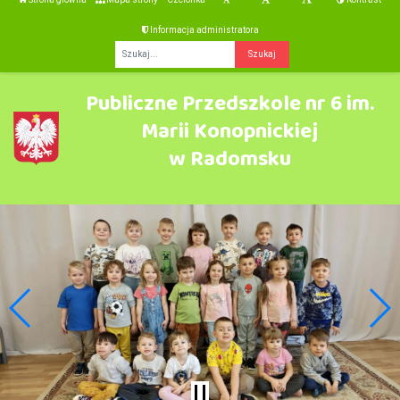
Informacja administratora
Fraza
Publiczne Przedszkole nr 6 im.
Marii Konopnickiej
w Radomsku