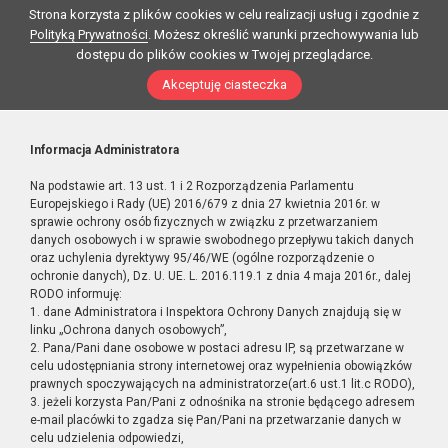
Strona korzysta z plików cookies w celu realizacji usług i zgodnie z
Polityką Prywatności
. Możesz określić warunki przechowywania lub
dostępu do plików cookies w Twojej przeglądarce.
Akceptuję ciasteczka
Informacja Administratora
Na podstawie art. 13 ust. 1 i 2 Rozporządzenia Parlamentu
Europejskiego i Rady (UE) 2016/679 z dnia 27 kwietnia 2016r. w
sprawie ochrony osób fizycznych w związku z przetwarzaniem
danych osobowych i w sprawie swobodnego przepływu takich danych
oraz uchylenia dyrektywy 95/46/WE (ogólne rozporządzenie o
ochronie danych), Dz. U. UE. L. 2016.119.1 z dnia 4 maja 2016r., dalej
RODO informuję:
1. dane Administratora i Inspektora Ochrony Danych znajdują się w
linku „Ochrona danych osobowych”,
2. Pana/Pani dane osobowe w postaci adresu IP, są przetwarzane w
celu udostępniania strony internetowej oraz wypełnienia obowiązków
prawnych spoczywających na administratorze(art.6 ust.1 lit.c RODO),
3. jeżeli korzysta Pan/Pani z odnośnika na stronie będącego adresem
e-mail placówki to zgadza się Pan/Pani na przetwarzanie danych w
celu udzielenia odpowiedzi,