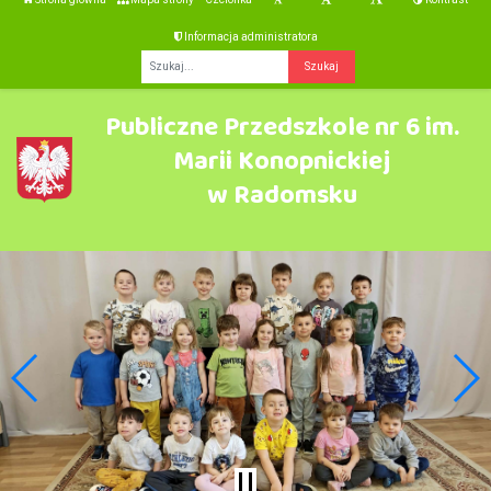
Informacja administratora
Fraza
Publiczne Przedszkole nr 6 im.
Marii Konopnickiej
w Radomsku