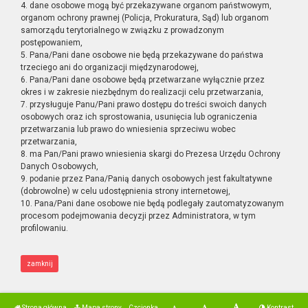
4. dane osobowe mogą być przekazywane organom państwowym,
organom ochrony prawnej (Policja, Prokuratura, Sąd) lub organom
samorządu terytorialnego w związku z prowadzonym
postępowaniem,
5. Pana/Pani dane osobowe nie będą przekazywane do państwa
trzeciego ani do organizacji międzynarodowej,
6. Pana/Pani dane osobowe będą przetwarzane wyłącznie przez
okres i w zakresie niezbędnym do realizacji celu przetwarzania,
7. przysługuje Panu/Pani prawo dostępu do treści swoich danych
osobowych oraz ich sprostowania, usunięcia lub ograniczenia
przetwarzania lub prawo do wniesienia sprzeciwu wobec
przetwarzania,
8. ma Pan/Pani prawo wniesienia skargi do Prezesa Urzędu Ochrony
Danych Osobowych,
9. podanie przez Pana/Panią danych osobowych jest fakultatywne
(dobrowolne) w celu udostępnienia strony internetowej,
10. Pana/Pani dane osobowe nie będą podlegały zautomatyzowanym
procesom podejmowania decyzji przez Administratora, w tym
profilowaniu.
zamknij
Strona główna
Mapa strony
Czcionka
Kontrast