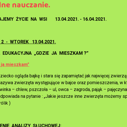
lne nauczanie.
JEMY ŻYCIE NA WSI 13.04.2021. - 16.04.2021.
 2 - WTOREK 13.04.2021.
 EDUKACYJNA „GDZIE JA MIESZKAM ?”
 ja mieszkam"
ziecko ogląda bajkę i stara się zapamiętać jak najwięcej zwier
azywa zwierzęta występujące w bajce oraz pomieszczenia, w któr
winka – chlew, pszczoła – ul, owca – zagroda, pająk – pajęczyna
dpowiada na pytanie : „Jakie jeszcze inne zwierzęta możemy spot
rólik )
ENIE ANALIZY SŁUCHOWEJ
: