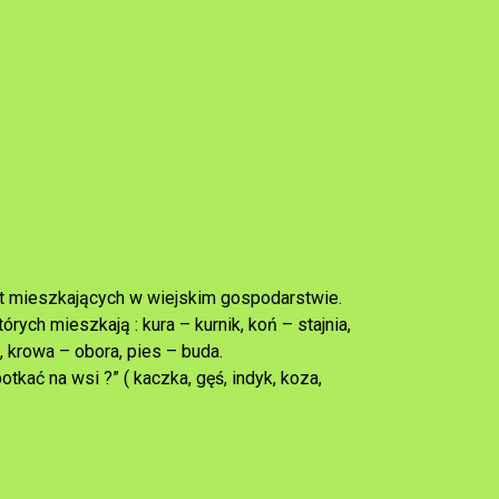
ząt mieszkających w wiejskim gospodarstwie.
ych mieszkają : kura – kurnik, koń – stajnia,
, krowa – obora, pies – buda.
kać na wsi ?” ( kaczka, gęś, indyk, koza,