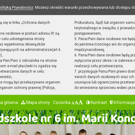
olityką Prywatności
. Możesz określić warunki przechowywania lub dostępu d
ą się w linku „Ochrona danych
Prokuratura, Sąd) lub organom sam
terytorialnego w związku z prowad
ane osobowe w postaci adresu IP, są
postępowaniem,
 celu udostępniania strony
5. Pana/Pani dane osobowe nie będ
raz wypełnienia obowiązków
do państwa trzeciego ani do organiz
ywających na administratorze(art.6
międzynarodowej,
),
6. Pana/Pani dane osobowe będą pr
sta Pan/Pani z odnośnika na stronie
wyłącznie przez okres i w zakresie
em e-mail placówki to zgadza się
realizacji celu przetwarzania,
zetwarzanie danych w celu
7. przysługuje Panu/Pani prawo dost
owiedzi,
swoich danych osobowych oraz ich 
we mogą być przekazywane organom
usunięcia lub ograniczenia przetwar
ganom ochrony prawnej (Policja,
do wniesienia sprzeciwu wobec prz
na główna
Mapa strony
Czcionka
Kontrast
Informacja
szkole nr 6 im. Marii Kon