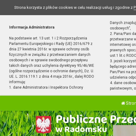
Strona korzysta z plików cookies w celu realizacji usług i zgodnie z
P
Danych znajduj
Informacja Administratora
osobowych”,
2. Pana/Pani d
Na podstawie art. 13 ust. 1 i 2 Rozporządzenia
przetwarzane w
Parlamentu Europejskiego i Rady (UE) 2016/679 z
internetowej o
dnia 27 kwietnia 2016r. w sprawie ochrony osób
prawnych spocz
fizycznych w związku z przetwarzaniem danych
ust.1 lit.c RODO
osobowych i w sprawie swobodnego przepływu
3. jeżeli korzy
takich danych oraz uchylenia dyrektywy 95/46/WE
będącego adres
(ogólne rozporządzenie o ochronie danych), Dz. U.
Pan/Pani na pr
UE. L. 2016.119.1 z dnia 4 maja 2016r., dalej RODO
udzielenia odp
informuję:
4. dane osobo
1. dane Administratora i Inspektora Ochrony
państwowym, or
Stro
Publiczne Przed
w Radomsku