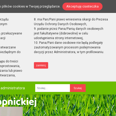
o plików cookies w Twojej przeglądarce.
Akceptuję ciasteczka
orządu
8. ma Pan/Pani prawo wniesienia skargi do Prezesa
zonym
Urzędu Ochrony Danych Osobowych,
9. podanie przez Pana/Panią danych osobowych
ą przekazywane
jest fakultatywne (dobrowolne) w celu
acji
udostępnienia strony internetowej,
10. Pana/Pani dane osobowe nie będą podlegały
zetwarzane
zautomatyzowanym procesom podejmowania
 niezbędnym do
decyzji przez Administratora, w tym profilowaniu.
ępu do treści
zamknij
sprostowania,
zania lub prawo
etwarzania,
 administratora
Fraza
opnickiej