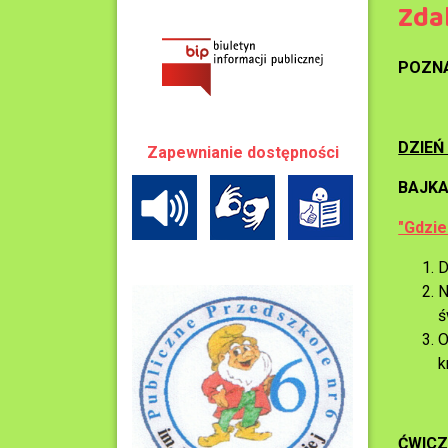
Zda
POZNA
DZIEŃ
Zapewnianie dostępności
BAJKA
"Gdzie
D
N
ś
O
k
ĆWICZ