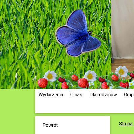
Wydarzenia
O nas
Dla rodziców
Grup
Strona
Powrót