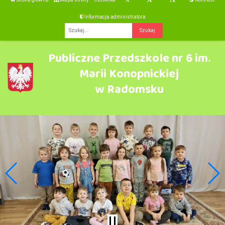
Informacja administratora
Fraza
Publiczne Przedszkole nr 6 im.
Marii Konopnickiej
w Radomsku