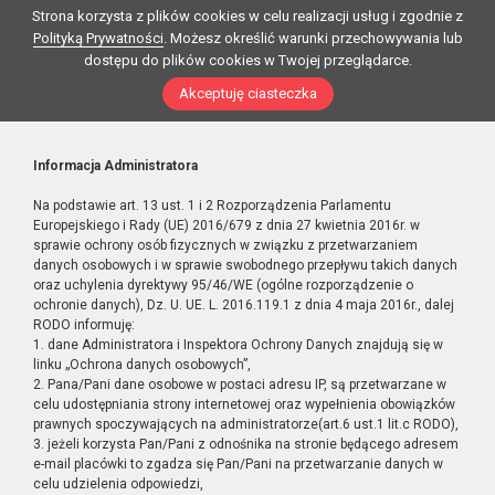
Strona korzysta z plików cookies w celu realizacji usług i zgodnie z
Polityką Prywatności
. Możesz określić warunki przechowywania lub
dostępu do plików cookies w Twojej przeglądarce.
Akceptuję ciasteczka
Informacja Administratora
Na podstawie art. 13 ust. 1 i 2 Rozporządzenia Parlamentu
Europejskiego i Rady (UE) 2016/679 z dnia 27 kwietnia 2016r. w
sprawie ochrony osób fizycznych w związku z przetwarzaniem
danych osobowych i w sprawie swobodnego przepływu takich danych
oraz uchylenia dyrektywy 95/46/WE (ogólne rozporządzenie o
ochronie danych), Dz. U. UE. L. 2016.119.1 z dnia 4 maja 2016r., dalej
RODO informuję:
1. dane Administratora i Inspektora Ochrony Danych znajdują się w
linku „Ochrona danych osobowych”,
2. Pana/Pani dane osobowe w postaci adresu IP, są przetwarzane w
celu udostępniania strony internetowej oraz wypełnienia obowiązków
prawnych spoczywających na administratorze(art.6 ust.1 lit.c RODO),
3. jeżeli korzysta Pan/Pani z odnośnika na stronie będącego adresem
e-mail placówki to zgadza się Pan/Pani na przetwarzanie danych w
celu udzielenia odpowiedzi,