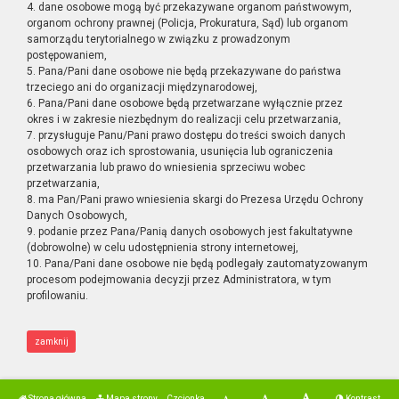
4. dane osobowe mogą być przekazywane organom państwowym,
organom ochrony prawnej (Policja, Prokuratura, Sąd) lub organom
samorządu terytorialnego w związku z prowadzonym
postępowaniem,
5. Pana/Pani dane osobowe nie będą przekazywane do państwa
trzeciego ani do organizacji międzynarodowej,
6. Pana/Pani dane osobowe będą przetwarzane wyłącznie przez
okres i w zakresie niezbędnym do realizacji celu przetwarzania,
7. przysługuje Panu/Pani prawo dostępu do treści swoich danych
osobowych oraz ich sprostowania, usunięcia lub ograniczenia
przetwarzania lub prawo do wniesienia sprzeciwu wobec
przetwarzania,
8. ma Pan/Pani prawo wniesienia skargi do Prezesa Urzędu Ochrony
Danych Osobowych,
9. podanie przez Pana/Panią danych osobowych jest fakultatywne
(dobrowolne) w celu udostępnienia strony internetowej,
10. Pana/Pani dane osobowe nie będą podlegały zautomatyzowanym
procesom podejmowania decyzji przez Administratora, w tym
profilowaniu.
zamknij
Strona główna
Mapa strony
Czcionka
Kontrast