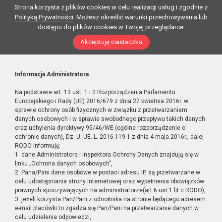
Strona korzysta z plików cookies w celu realizacji usług i zgodnie z
Polityką Prywatności
. Możesz określić warunki przechowywania lub
dostępu do plików cookies w Twojej przeglądarce.
Akceptuję ciasteczka
Informacja Administratora
Na podstawie art. 13 ust. 1 i 2 Rozporządzenia Parlamentu
Europejskiego i Rady (UE) 2016/679 z dnia 27 kwietnia 2016r. w
sprawie ochrony osób fizycznych w związku z przetwarzaniem
danych osobowych i w sprawie swobodnego przepływu takich danych
oraz uchylenia dyrektywy 95/46/WE (ogólne rozporządzenie o
ochronie danych), Dz. U. UE. L. 2016.119.1 z dnia 4 maja 2016r., dalej
RODO informuję:
1. dane Administratora i Inspektora Ochrony Danych znajdują się w
linku „Ochrona danych osobowych”,
2. Pana/Pani dane osobowe w postaci adresu IP, są przetwarzane w
celu udostępniania strony internetowej oraz wypełnienia obowiązków
prawnych spoczywających na administratorze(art.6 ust.1 lit.c RODO),
3. jeżeli korzysta Pan/Pani z odnośnika na stronie będącego adresem
e-mail placówki to zgadza się Pan/Pani na przetwarzanie danych w
celu udzielenia odpowiedzi,