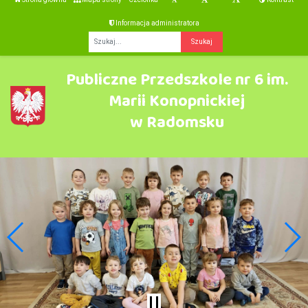
Informacja administratora
Fraza
Publiczne Przedszkole nr 6 im.
Marii Konopnickiej
w Radomsku