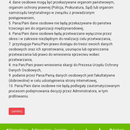
4. dane osobowe mogą być przekazywane organom państwowym,
organom ochrony prawnej (Policja, Prokuratura, Sąd) lub organom
samorządu terytorialnego w związku z prowadzonym
postępowaniem,
5. Pana/Pani dane osobowe nie będą przekazywane do państwa
trzeciego ani do organizacji międzynarodowej,
6. Pana/Pani dane osobowe będą przetwarzane wyłącznie przez
okres i w zakresie niezbędnym do realizacji celu przetwarzania,
7. przysługuje Panu/Pani prawo dostępu do treści swoich danych
osobowych oraz ich sprostowania, usunięcia lub ograniczenia
przetwarzania lub prawo do wniesienia sprzeciwu wobec
przetwarzania,
8. ma Pan/Pani prawo wniesienia skargi do Prezesa Urzędu Ochrony
Danych Osobowych,
9. podanie przez Pana/Panią danych osobowych jest fakultatywne
(dobrowolne) w celu udostępnienia strony internetowej,
10. Pana/Pani dane osobowe nie będą podlegały zautomatyzowanym
procesom podejmowania decyzji przez Administratora, w tym
profilowaniu.
zamknij
Strona główna
Mapa strony
Czcionka
Kontrast