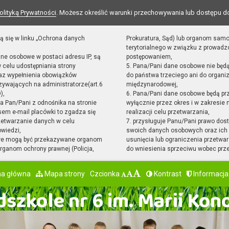
olityką Prywatności
. Możesz określić warunki przechowywania lub dostępu d
ą się w linku „Ochrona danych
Prokuratura, Sąd) lub organom sam
terytorialnego w związku z prowad
ane osobowe w postaci adresu IP, są
postępowaniem,
 celu udostępniania strony
5. Pana/Pani dane osobowe nie będ
raz wypełnienia obowiązków
do państwa trzeciego ani do organiz
ywających na administratorze(art.6
międzynarodowej,
),
6. Pana/Pani dane osobowe będą pr
sta Pan/Pani z odnośnika na stronie
wyłącznie przez okres i w zakresie
em e-mail placówki to zgadza się
realizacji celu przetwarzania,
zetwarzanie danych w celu
7. przysługuje Panu/Pani prawo dost
owiedzi,
swoich danych osobowych oraz ich 
we mogą być przekazywane organom
usunięcia lub ograniczenia przetwar
ganom ochrony prawnej (Policja,
do wniesienia sprzeciwu wobec prz
na główna
Mapa strony
Czcionka
Kontrast
Informacja
szkole nr 6 im. Marii Kon