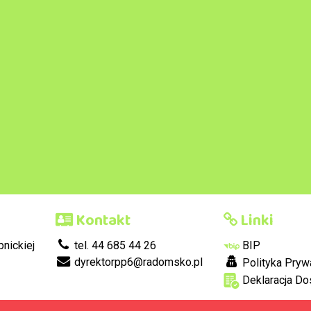
Kontakt
Linki
nickiej
tel. 44 685 44 26
BIP
dyrektorpp6@radomsko.pl
Polityka Pryw
Deklaracja Do