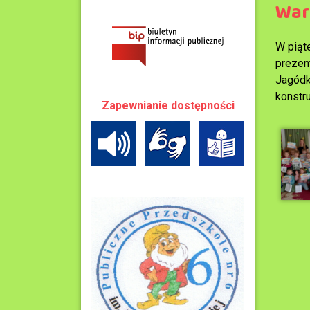
War
W piąt
prezen
Jagódk
konstr
Zapewnianie dostępności