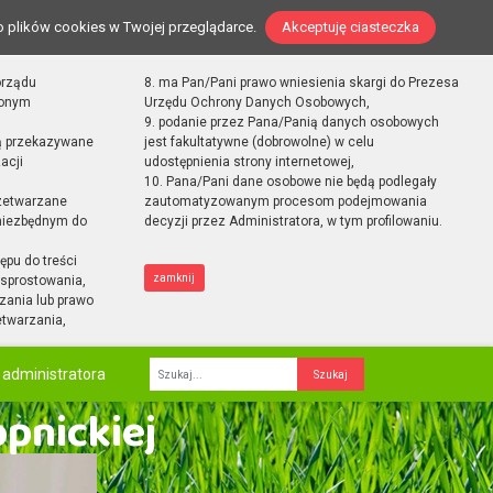
o plików cookies w Twojej przeglądarce.
Akceptuję ciasteczka
orządu
8. ma Pan/Pani prawo wniesienia skargi do Prezesa
zonym
Urzędu Ochrony Danych Osobowych,
9. podanie przez Pana/Panią danych osobowych
ą przekazywane
jest fakultatywne (dobrowolne) w celu
acji
udostępnienia strony internetowej,
10. Pana/Pani dane osobowe nie będą podlegały
zetwarzane
zautomatyzowanym procesom podejmowania
 niezbędnym do
decyzji przez Administratora, w tym profilowaniu.
ępu do treści
zamknij
sprostowania,
zania lub prawo
etwarzania,
 administratora
Fraza
opnickiej