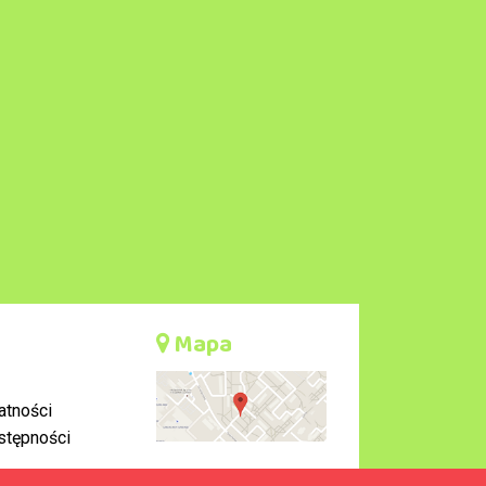
Mapa
atności
stępności