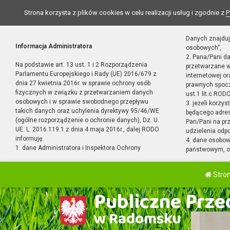
Strona korzysta z plików cookies w celu realizacji usług i zgodnie z
P
Danych znajduj
Informacja Administratora
osobowych”,
2. Pana/Pani d
Na podstawie art. 13 ust. 1 i 2 Rozporządzenia
przetwarzane w
Parlamentu Europejskiego i Rady (UE) 2016/679 z
internetowej o
dnia 27 kwietnia 2016r. w sprawie ochrony osób
prawnych spocz
fizycznych w związku z przetwarzaniem danych
ust.1 lit.c RODO
osobowych i w sprawie swobodnego przepływu
3. jeżeli korzy
takich danych oraz uchylenia dyrektywy 95/46/WE
będącego adres
(ogólne rozporządzenie o ochronie danych), Dz. U.
Pan/Pani na pr
UE. L. 2016.119.1 z dnia 4 maja 2016r., dalej RODO
udzielenia odp
informuję:
4. dane osobo
1. dane Administratora i Inspektora Ochrony
państwowym, or
Stro
Publiczne Przed
w Radomsku