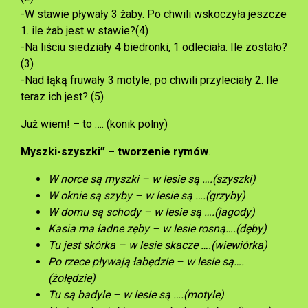
-W stawie pływały 3 żaby. Po chwili wskoczyła jeszcze
1. ile żab jest w stawie?(4)
-Na liściu siedziały 4 biedronki, 1 odleciała. Ile zostało?
(3)
-Nad łąką fruwały 3 motyle, po chwili przyleciały 2. Ile
teraz ich jest? (5)
Już wiem! – to …. (konik polny)
Myszki-szyszki” – tworzenie rymów
.
W norce są myszki – w lesie są ….(szyszki)
W oknie są szyby – w lesie są ….(grzyby)
W domu są schody – w lesie są ….(jagody)
Kasia ma ładne zęby – w lesie rosną….(dęby)
Tu jest skórka – w lesie skacze ….(wiewiórka)
Po rzece pływają łabędzie – w lesie są….
(żołędzie)
Tu są badyle – w lesie są ….(motyle)