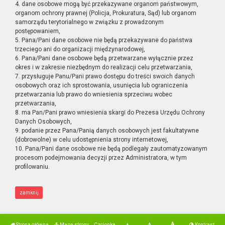
4. dane osobowe mogą być przekazywane organom państwowym,
organom ochrony prawnej (Policja, Prokuratura, Sąd) lub organom
samorządu terytorialnego w związku z prowadzonym
postępowaniem,
5. Pana/Pani dane osobowe nie będą przekazywane do państwa
trzeciego ani do organizacji międzynarodowej,
6. Pana/Pani dane osobowe będą przetwarzane wyłącznie przez
okres i w zakresie niezbędnym do realizacji celu przetwarzania,
7. przysługuje Panu/Pani prawo dostępu do treści swoich danych
osobowych oraz ich sprostowania, usunięcia lub ograniczenia
przetwarzania lub prawo do wniesienia sprzeciwu wobec
przetwarzania,
8. ma Pan/Pani prawo wniesienia skargi do Prezesa Urzędu Ochrony
Danych Osobowych,
9. podanie przez Pana/Panią danych osobowych jest fakultatywne
(dobrowolne) w celu udostępnienia strony internetowej,
10. Pana/Pani dane osobowe nie będą podlegały zautomatyzowanym
procesom podejmowania decyzji przez Administratora, w tym
profilowaniu.
zamknij
Strona główna
Mapa strony
Czcionka
Kontrast