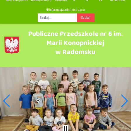
Informacja administratora
Fraza
Publiczne Przedszkole nr 6 im.
Marii Konopnickiej
w Radomsku