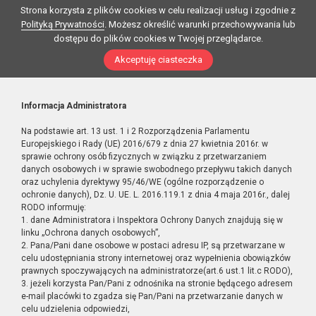
Strona korzysta z plików cookies w celu realizacji usług i zgodnie z
Polityką Prywatności
. Możesz określić warunki przechowywania lub
dostępu do plików cookies w Twojej przeglądarce.
Akceptuję ciasteczka
Informacja Administratora
Na podstawie art. 13 ust. 1 i 2 Rozporządzenia Parlamentu
Europejskiego i Rady (UE) 2016/679 z dnia 27 kwietnia 2016r. w
sprawie ochrony osób fizycznych w związku z przetwarzaniem
danych osobowych i w sprawie swobodnego przepływu takich danych
oraz uchylenia dyrektywy 95/46/WE (ogólne rozporządzenie o
ochronie danych), Dz. U. UE. L. 2016.119.1 z dnia 4 maja 2016r., dalej
RODO informuję:
1. dane Administratora i Inspektora Ochrony Danych znajdują się w
linku „Ochrona danych osobowych”,
2. Pana/Pani dane osobowe w postaci adresu IP, są przetwarzane w
celu udostępniania strony internetowej oraz wypełnienia obowiązków
prawnych spoczywających na administratorze(art.6 ust.1 lit.c RODO),
3. jeżeli korzysta Pan/Pani z odnośnika na stronie będącego adresem
e-mail placówki to zgadza się Pan/Pani na przetwarzanie danych w
celu udzielenia odpowiedzi,