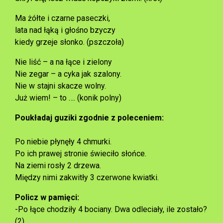
Ma żółte i czarne paseczki,
lata nad łąką i głośno bzyczy
kiedy grzeje słonko. (pszczoła)
Nie liść – a na łące i zielony
Nie zegar – a cyka jak szalony.
Nie w stajni skacze wolny.
Już wiem! – to …. (konik polny)
Poukładaj guziki zgodnie z poleceniem:
Po niebie płynęły 4 chmurki.
Po ich prawej stronie świeciło słońce.
Na ziemi rosły 2 drzewa.
Między nimi zakwitły 3 czerwone kwiatki.
Policz w pamięci:
-Po łące chodziły 4 bociany. Dwa odleciały, ile zostało?
(2)