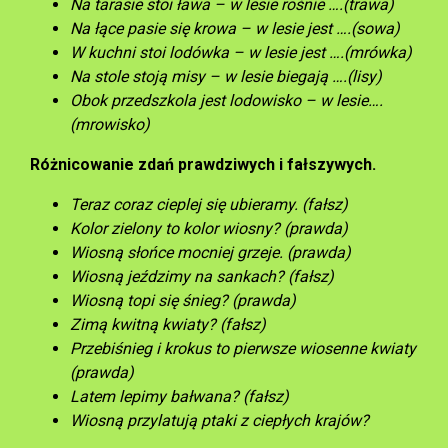
Na tarasie stoi ława – w lesie rośnie ….(trawa)
Na łące pasie się krowa – w lesie jest ….(sowa)
W kuchni stoi lodówka – w lesie jest ….(mrówka)
Na stole stoją misy – w lesie biegają ….(lisy)
Obok przedszkola jest lodowisko – w lesie….
(mrowisko)
Różnicowanie zdań prawdziwych i fałszywych.
Teraz coraz cieplej się ubieramy. (fałsz)
Kolor zielony to kolor wiosny? (prawda)
Wiosną słońce mocniej grzeje. (prawda)
Wiosną jeździmy na sankach? (fałsz)
Wiosną topi się śnieg? (prawda)
Zimą kwitną kwiaty? (fałsz)
Przebiśnieg i krokus to pierwsze wiosenne kwiaty
(prawda)
Latem lepimy bałwana? (fałsz)
Wiosną przylatują ptaki z ciepłych krajów?