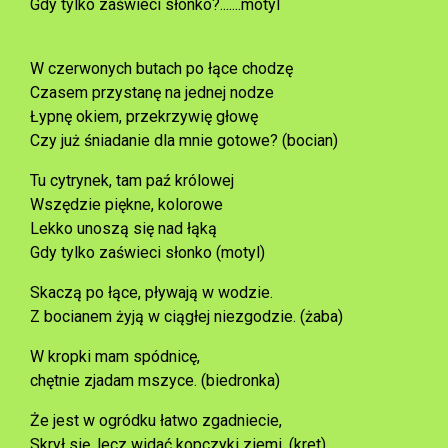
Gdy tylko zaświeci słonko?.......motyl
W czerwonych butach po łące chodzę
Czasem przystanę na jednej nodze
Łypnę okiem, przekrzywię głowę
Czy już śniadanie dla mnie gotowe? (bocian)
Tu cytrynek, tam paź królowej
Wszędzie piękne, kolorowe
Lekko unoszą się nad łąką
Gdy tylko zaświeci słonko (motyl)
Skaczą po łące, pływają w wodzie.
Z bocianem żyją w ciągłej niezgodzie. (żaba)
W kropki mam spódnicę,
chętnie zjadam mszyce. (biedronka)
Że jest w ogródku łatwo zgadniecie,
Skrył się, lecz widać kopczyki ziemi. (kret)