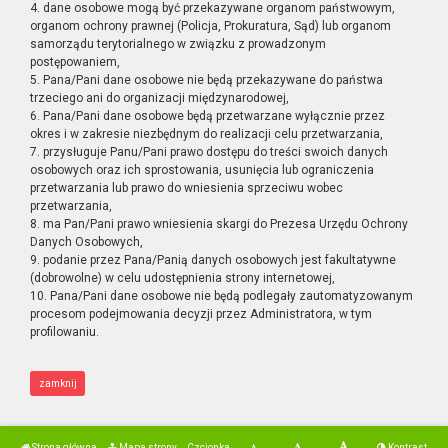
4. dane osobowe mogą być przekazywane organom państwowym,
organom ochrony prawnej (Policja, Prokuratura, Sąd) lub organom
samorządu terytorialnego w związku z prowadzonym
postępowaniem,
5. Pana/Pani dane osobowe nie będą przekazywane do państwa
trzeciego ani do organizacji międzynarodowej,
6. Pana/Pani dane osobowe będą przetwarzane wyłącznie przez
okres i w zakresie niezbędnym do realizacji celu przetwarzania,
7. przysługuje Panu/Pani prawo dostępu do treści swoich danych
osobowych oraz ich sprostowania, usunięcia lub ograniczenia
przetwarzania lub prawo do wniesienia sprzeciwu wobec
przetwarzania,
8. ma Pan/Pani prawo wniesienia skargi do Prezesa Urzędu Ochrony
Danych Osobowych,
9. podanie przez Pana/Panią danych osobowych jest fakultatywne
(dobrowolne) w celu udostępnienia strony internetowej,
10. Pana/Pani dane osobowe nie będą podlegały zautomatyzowanym
procesom podejmowania decyzji przez Administratora, w tym
profilowaniu.
zamknij
Strona główna
Mapa strony
Czcionka
Kontrast