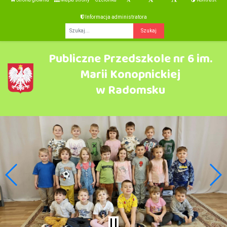
Informacja administratora
Fraza
Publiczne Przedszkole nr 6 im.
Marii Konopnickiej
w Radomsku