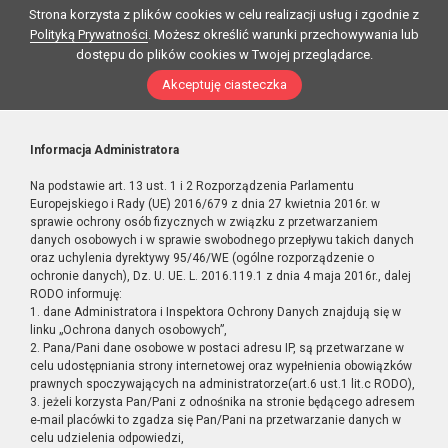
Strona korzysta z plików cookies w celu realizacji usług i zgodnie z
Polityką Prywatności
. Możesz określić warunki przechowywania lub
dostępu do plików cookies w Twojej przeglądarce.
Akceptuję ciasteczka
Informacja Administratora
Na podstawie art. 13 ust. 1 i 2 Rozporządzenia Parlamentu
Europejskiego i Rady (UE) 2016/679 z dnia 27 kwietnia 2016r. w
sprawie ochrony osób fizycznych w związku z przetwarzaniem
danych osobowych i w sprawie swobodnego przepływu takich danych
oraz uchylenia dyrektywy 95/46/WE (ogólne rozporządzenie o
ochronie danych), Dz. U. UE. L. 2016.119.1 z dnia 4 maja 2016r., dalej
RODO informuję:
1. dane Administratora i Inspektora Ochrony Danych znajdują się w
linku „Ochrona danych osobowych”,
2. Pana/Pani dane osobowe w postaci adresu IP, są przetwarzane w
celu udostępniania strony internetowej oraz wypełnienia obowiązków
prawnych spoczywających na administratorze(art.6 ust.1 lit.c RODO),
3. jeżeli korzysta Pan/Pani z odnośnika na stronie będącego adresem
e-mail placówki to zgadza się Pan/Pani na przetwarzanie danych w
celu udzielenia odpowiedzi,