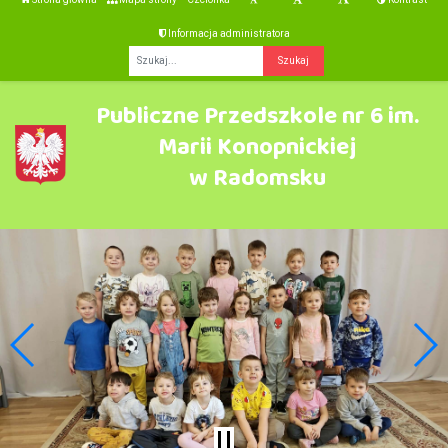
Informacja administratora
Fraza
Publiczne Przedszkole nr 6 im.
Marii Konopnickiej
w Radomsku