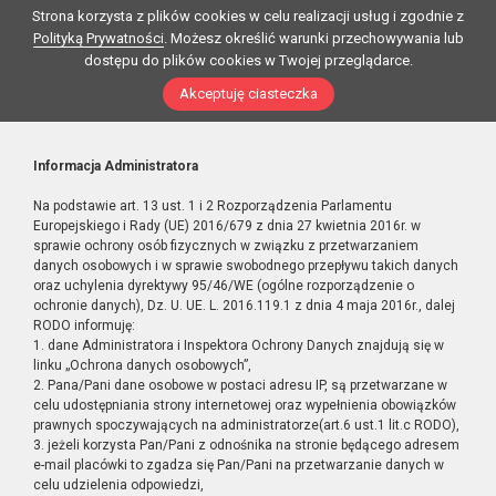
Strona korzysta z plików cookies w celu realizacji usług i zgodnie z
Polityką Prywatności
. Możesz określić warunki przechowywania lub
dostępu do plików cookies w Twojej przeglądarce.
Akceptuję ciasteczka
Informacja Administratora
Na podstawie art. 13 ust. 1 i 2 Rozporządzenia Parlamentu
Europejskiego i Rady (UE) 2016/679 z dnia 27 kwietnia 2016r. w
sprawie ochrony osób fizycznych w związku z przetwarzaniem
danych osobowych i w sprawie swobodnego przepływu takich danych
oraz uchylenia dyrektywy 95/46/WE (ogólne rozporządzenie o
ochronie danych), Dz. U. UE. L. 2016.119.1 z dnia 4 maja 2016r., dalej
RODO informuję:
1. dane Administratora i Inspektora Ochrony Danych znajdują się w
linku „Ochrona danych osobowych”,
2. Pana/Pani dane osobowe w postaci adresu IP, są przetwarzane w
celu udostępniania strony internetowej oraz wypełnienia obowiązków
prawnych spoczywających na administratorze(art.6 ust.1 lit.c RODO),
3. jeżeli korzysta Pan/Pani z odnośnika na stronie będącego adresem
e-mail placówki to zgadza się Pan/Pani na przetwarzanie danych w
celu udzielenia odpowiedzi,