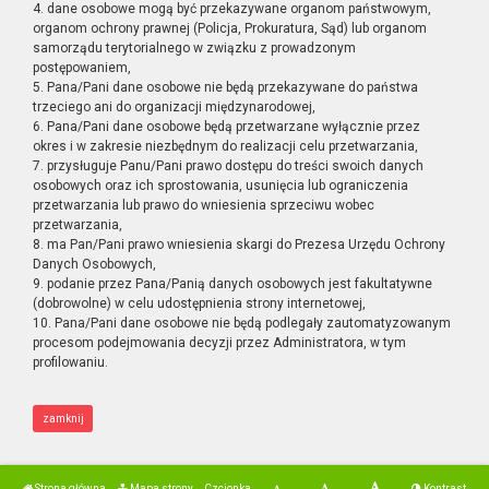
4. dane osobowe mogą być przekazywane organom państwowym,
organom ochrony prawnej (Policja, Prokuratura, Sąd) lub organom
samorządu terytorialnego w związku z prowadzonym
postępowaniem,
5. Pana/Pani dane osobowe nie będą przekazywane do państwa
trzeciego ani do organizacji międzynarodowej,
6. Pana/Pani dane osobowe będą przetwarzane wyłącznie przez
okres i w zakresie niezbędnym do realizacji celu przetwarzania,
7. przysługuje Panu/Pani prawo dostępu do treści swoich danych
osobowych oraz ich sprostowania, usunięcia lub ograniczenia
przetwarzania lub prawo do wniesienia sprzeciwu wobec
przetwarzania,
8. ma Pan/Pani prawo wniesienia skargi do Prezesa Urzędu Ochrony
Danych Osobowych,
9. podanie przez Pana/Panią danych osobowych jest fakultatywne
(dobrowolne) w celu udostępnienia strony internetowej,
10. Pana/Pani dane osobowe nie będą podlegały zautomatyzowanym
procesom podejmowania decyzji przez Administratora, w tym
profilowaniu.
zamknij
Strona główna
Mapa strony
Czcionka
Kontrast