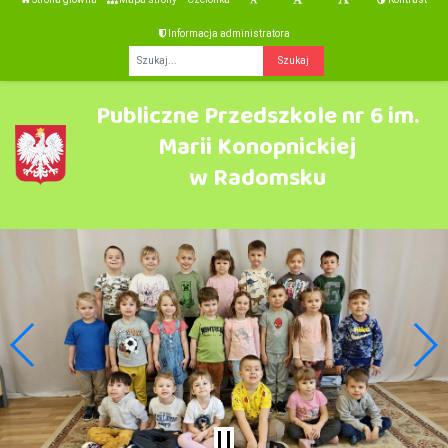
Informacja administratora
Fraza
Publiczne Przedszkole nr 6 im.
Marii Konopnickiej
w Radomsku