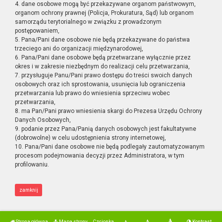
4. dane osobowe mogą być przekazywane organom państwowym,
organom ochrony prawnej (Policja, Prokuratura, Sąd) lub organom
samorządu terytorialnego w związku z prowadzonym
postępowaniem,
5. Pana/Pani dane osobowe nie będą przekazywane do państwa
trzeciego ani do organizacji międzynarodowej,
6. Pana/Pani dane osobowe będą przetwarzane wyłącznie przez
okres i w zakresie niezbędnym do realizacji celu przetwarzania,
7. przysługuje Panu/Pani prawo dostępu do treści swoich danych
osobowych oraz ich sprostowania, usunięcia lub ograniczenia
przetwarzania lub prawo do wniesienia sprzeciwu wobec
przetwarzania,
8. ma Pan/Pani prawo wniesienia skargi do Prezesa Urzędu Ochrony
Danych Osobowych,
9. podanie przez Pana/Panią danych osobowych jest fakultatywne
(dobrowolne) w celu udostępnienia strony internetowej,
10. Pana/Pani dane osobowe nie będą podlegały zautomatyzowanym
procesom podejmowania decyzji przez Administratora, w tym
profilowaniu.
zamknij
Strona główna
Mapa strony
Czcionka
Kontrast