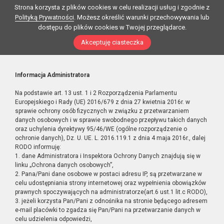
Strona korzysta z plików cookies w celu realizacji usług i zgodnie z
Polityką Prywatności
. Możesz określić warunki przechowywania lub
dostępu do plików cookies w Twojej przeglądarce.
Akceptuję ciasteczka
Informacja Administratora
Na podstawie art. 13 ust. 1 i 2 Rozporządzenia Parlamentu
Europejskiego i Rady (UE) 2016/679 z dnia 27 kwietnia 2016r. w
sprawie ochrony osób fizycznych w związku z przetwarzaniem
danych osobowych i w sprawie swobodnego przepływu takich danych
oraz uchylenia dyrektywy 95/46/WE (ogólne rozporządzenie o
ochronie danych), Dz. U. UE. L. 2016.119.1 z dnia 4 maja 2016r., dalej
RODO informuję:
1. dane Administratora i Inspektora Ochrony Danych znajdują się w
linku „Ochrona danych osobowych”,
2. Pana/Pani dane osobowe w postaci adresu IP, są przetwarzane w
celu udostępniania strony internetowej oraz wypełnienia obowiązków
prawnych spoczywających na administratorze(art.6 ust.1 lit.c RODO),
3. jeżeli korzysta Pan/Pani z odnośnika na stronie będącego adresem
e-mail placówki to zgadza się Pan/Pani na przetwarzanie danych w
celu udzielenia odpowiedzi,