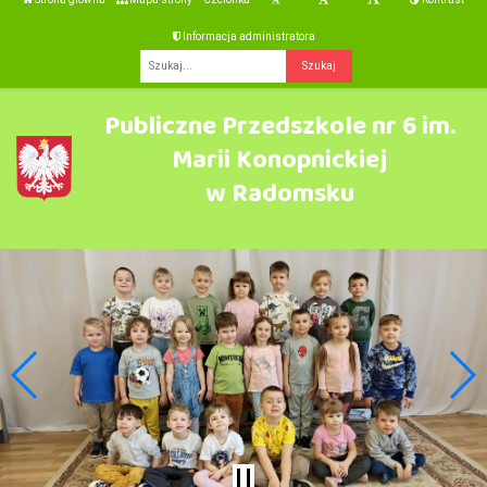
Informacja administratora
Fraza
Publiczne Przedszkole nr 6 im.
Marii Konopnickiej
w Radomsku