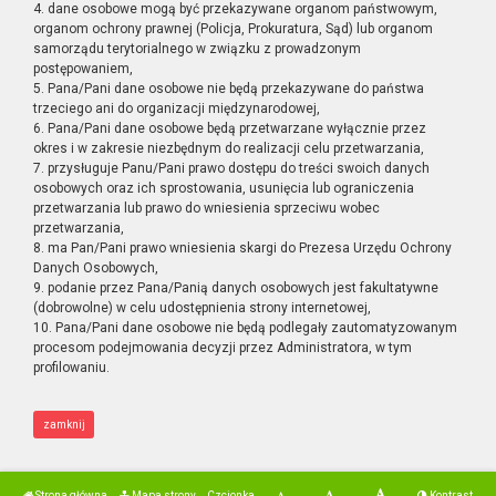
4. dane osobowe mogą być przekazywane organom państwowym,
organom ochrony prawnej (Policja, Prokuratura, Sąd) lub organom
samorządu terytorialnego w związku z prowadzonym
postępowaniem,
5. Pana/Pani dane osobowe nie będą przekazywane do państwa
trzeciego ani do organizacji międzynarodowej,
6. Pana/Pani dane osobowe będą przetwarzane wyłącznie przez
okres i w zakresie niezbędnym do realizacji celu przetwarzania,
7. przysługuje Panu/Pani prawo dostępu do treści swoich danych
osobowych oraz ich sprostowania, usunięcia lub ograniczenia
przetwarzania lub prawo do wniesienia sprzeciwu wobec
przetwarzania,
8. ma Pan/Pani prawo wniesienia skargi do Prezesa Urzędu Ochrony
Danych Osobowych,
9. podanie przez Pana/Panią danych osobowych jest fakultatywne
(dobrowolne) w celu udostępnienia strony internetowej,
10. Pana/Pani dane osobowe nie będą podlegały zautomatyzowanym
procesom podejmowania decyzji przez Administratora, w tym
profilowaniu.
zamknij
Strona główna
Mapa strony
Czcionka
Kontrast