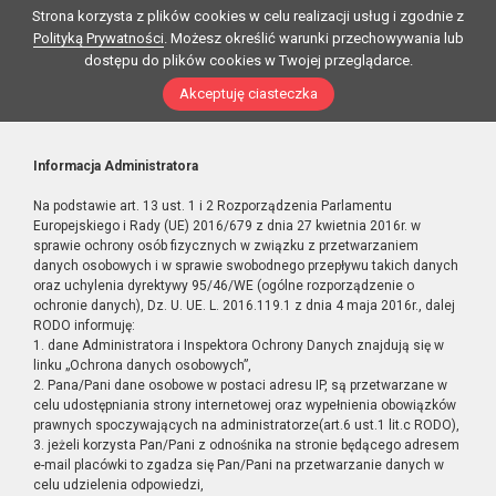
Strona korzysta z plików cookies w celu realizacji usług i zgodnie z
Polityką Prywatności
. Możesz określić warunki przechowywania lub
dostępu do plików cookies w Twojej przeglądarce.
Akceptuję ciasteczka
Informacja Administratora
Na podstawie art. 13 ust. 1 i 2 Rozporządzenia Parlamentu
Europejskiego i Rady (UE) 2016/679 z dnia 27 kwietnia 2016r. w
sprawie ochrony osób fizycznych w związku z przetwarzaniem
danych osobowych i w sprawie swobodnego przepływu takich danych
oraz uchylenia dyrektywy 95/46/WE (ogólne rozporządzenie o
ochronie danych), Dz. U. UE. L. 2016.119.1 z dnia 4 maja 2016r., dalej
RODO informuję:
1. dane Administratora i Inspektora Ochrony Danych znajdują się w
linku „Ochrona danych osobowych”,
2. Pana/Pani dane osobowe w postaci adresu IP, są przetwarzane w
celu udostępniania strony internetowej oraz wypełnienia obowiązków
prawnych spoczywających na administratorze(art.6 ust.1 lit.c RODO),
3. jeżeli korzysta Pan/Pani z odnośnika na stronie będącego adresem
e-mail placówki to zgadza się Pan/Pani na przetwarzanie danych w
celu udzielenia odpowiedzi,