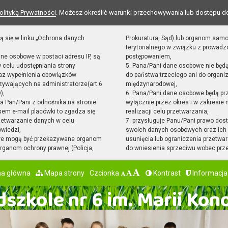
olityką Prywatności
. Możesz określić warunki przechowywania lub dostępu d
ą się w linku „Ochrona danych
Prokuratura, Sąd) lub organom sam
terytorialnego w związku z prowad
ane osobowe w postaci adresu IP, są
postępowaniem,
 celu udostępniania strony
5. Pana/Pani dane osobowe nie będ
raz wypełnienia obowiązków
do państwa trzeciego ani do organiz
ywających na administratorze(art.6
międzynarodowej,
),
6. Pana/Pani dane osobowe będą pr
sta Pan/Pani z odnośnika na stronie
wyłącznie przez okres i w zakresie
em e-mail placówki to zgadza się
realizacji celu przetwarzania,
zetwarzanie danych w celu
7. przysługuje Panu/Pani prawo dost
owiedzi,
swoich danych osobowych oraz ich 
we mogą być przekazywane organom
usunięcia lub ograniczenia przetwar
ganom ochrony prawnej (Policja,
do wniesienia sprzeciwu wobec prz
na główna
Mapa strony
Czcionka
Kontrast
Informacja
szkole nr 6 im. Marii Kon