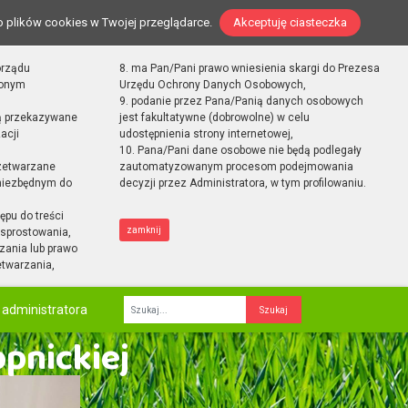
o plików cookies w Twojej przeglądarce.
Akceptuję ciasteczka
orządu
8. ma Pan/Pani prawo wniesienia skargi do Prezesa
zonym
Urzędu Ochrony Danych Osobowych,
9. podanie przez Pana/Panią danych osobowych
ą przekazywane
jest fakultatywne (dobrowolne) w celu
acji
udostępnienia strony internetowej,
10. Pana/Pani dane osobowe nie będą podlegały
zetwarzane
zautomatyzowanym procesom podejmowania
 niezbędnym do
decyzji przez Administratora, w tym profilowaniu.
ępu do treści
zamknij
sprostowania,
zania lub prawo
etwarzania,
 administratora
Fraza
opnickiej