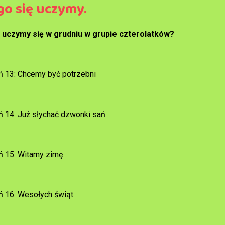
go się uczymy.
uczymy się w grudniu w grupie czterolatków?
ń 13: Chcemy być potrzebni
ń 14: Już słychać dzwonki sań
ń 15: Witamy zimę
ń 16: Wesołych świąt