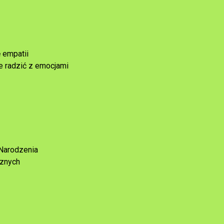
 empatii
ie radzić z emocjami
 Narodzenia
cznych