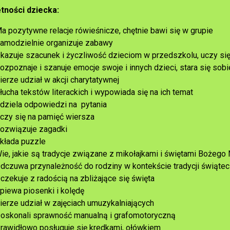
tności dziecka:
a pozytywne relacje rówieśnicze, chętnie bawi się w grupie
amodzielnie organizuje zabawy
kazuje szacunek i życzliwość dzieciom w przedszkolu, uczy się
ozpoznaje i szanuje emocje swoje i innych dzieci, stara się sob
ierze udział w akcji charytatywnej
łucha tekstów literackich i wypowiada się na ich temat
dziela odpowiedzi na pytania
czy się na pamięć wiersza
ozwiązuje zagadki
kłada puzzle
ie, jakie są tradycje związane z mikołajkami i świętami Bożego
dczuwa przynależność do rodziny w kontekście tradycji świąte
czekuje z radością na zbliżające się święta
piewa piosenki i kolędę
ierze udział w zajęciach umuzykalniających
oskonali sprawność manualną i grafomotoryczną
rawidłowo posługuje się kredkami, ołówkiem