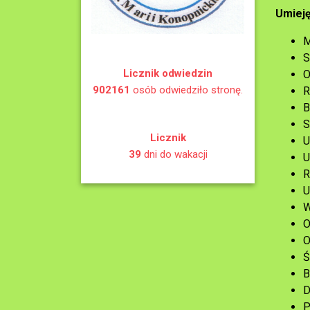
Umieję
M
S
Licznik odwiedzin
O
902161
osób odwiedziło stronę.
R
B
S
Licznik
U
39
dni do wakacji
U
R
U
W
O
O
Ś
B
D
P