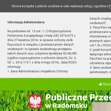
Strona korzysta z plików cookies w celu realizacji usług i zgodnie z
P
Danych znajduj
Informacja Administratora
osobowych”,
2. Pana/Pani d
Na podstawie art. 13 ust. 1 i 2 Rozporządzenia
przetwarzane w
Parlamentu Europejskiego i Rady (UE) 2016/679 z
internetowej o
dnia 27 kwietnia 2016r. w sprawie ochrony osób
prawnych spocz
fizycznych w związku z przetwarzaniem danych
ust.1 lit.c RODO
osobowych i w sprawie swobodnego przepływu
3. jeżeli korzy
takich danych oraz uchylenia dyrektywy 95/46/WE
będącego adres
(ogólne rozporządzenie o ochronie danych), Dz. U.
Pan/Pani na pr
UE. L. 2016.119.1 z dnia 4 maja 2016r., dalej RODO
udzielenia odp
informuję:
4. dane osobo
1. dane Administratora i Inspektora Ochrony
państwowym, or
Stro
Publiczne Przed
w Radomsku