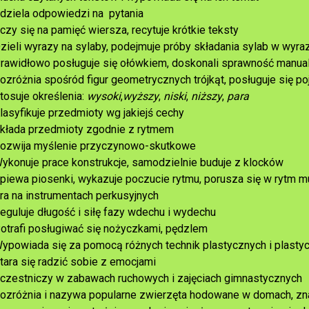
dziela odpowiedzi na pytania
czy się na pamięć wiersza, recytuje krótkie teksty
zieli wyrazy na sylaby, podejmuje próby składania sylab w wyra
rawidłowo posługuje się ołówkiem, doskonali sprawność manua
ozróżnia spośród figur geometrycznych trójkąt, posługuje się po
tosuje określenia:
wysoki
,
wyższy
,
niski
,
niższy
,
para
lasyfikuje przedmioty wg jakiejś cechy
kłada przedmioty zgodnie z rytmem
ozwija myślenie przyczynowo-skutkowe
ykonuje prace konstrukcje, samodzielnie buduje z klocków
piewa piosenki, wykazuje poczucie rytmu, porusza się w rytm m
ra na instrumentach perkusyjnych
eguluje długość i siłę fazy wdechu i wydechu
otrafi posługiwać się nożyczkami, pędzlem
ypowiada się za pomocą różnych technik plastycznych i plasty
tara się radzić sobie z emocjami
czestniczy w zabawach ruchowych i zajęciach gimnastycznych
ozróżnia i nazywa popularne zwierzęta hodowane w domach, zna