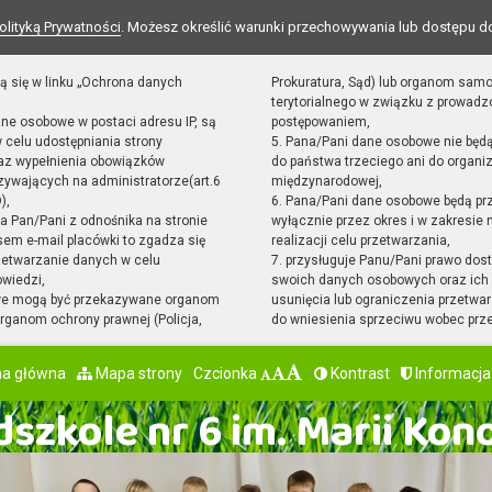
olityką Prywatności
. Możesz określić warunki przechowywania lub dostępu d
ą się w linku „Ochrona danych
Prokuratura, Sąd) lub organom sam
terytorialnego w związku z prowad
ane osobowe w postaci adresu IP, są
postępowaniem,
 celu udostępniania strony
5. Pana/Pani dane osobowe nie będ
raz wypełnienia obowiązków
do państwa trzeciego ani do organiz
ywających na administratorze(art.6
międzynarodowej,
),
6. Pana/Pani dane osobowe będą pr
sta Pan/Pani z odnośnika na stronie
wyłącznie przez okres i w zakresie
em e-mail placówki to zgadza się
realizacji celu przetwarzania,
zetwarzanie danych w celu
7. przysługuje Panu/Pani prawo dost
owiedzi,
swoich danych osobowych oraz ich 
we mogą być przekazywane organom
usunięcia lub ograniczenia przetwar
ganom ochrony prawnej (Policja,
do wniesienia sprzeciwu wobec prz
na główna
Mapa strony
Czcionka
Kontrast
Informacja
szkole nr 6 im. Marii Kon