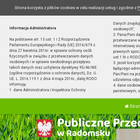
Strona korzysta z plików cookies w celu realizacji usług i zgodnie z
P
Danych znajduj
Informacja Administratora
osobowych”,
2. Pana/Pani d
Na podstawie art. 13 ust. 1 i 2 Rozporządzenia
przetwarzane w
Parlamentu Europejskiego i Rady (UE) 2016/679 z
internetowej o
dnia 27 kwietnia 2016r. w sprawie ochrony osób
prawnych spocz
fizycznych w związku z przetwarzaniem danych
ust.1 lit.c RODO
osobowych i w sprawie swobodnego przepływu
3. jeżeli korzy
takich danych oraz uchylenia dyrektywy 95/46/WE
będącego adres
(ogólne rozporządzenie o ochronie danych), Dz. U.
Pan/Pani na pr
UE. L. 2016.119.1 z dnia 4 maja 2016r., dalej RODO
udzielenia odp
informuję:
4. dane osobo
1. dane Administratora i Inspektora Ochrony
państwowym, or
Stro
Publiczne Przed
w Radomsku