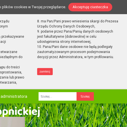
o plików cookies w Twojej przeglądarce.
Akceptuję ciasteczka
orządu
8. ma Pan/Pani prawo wniesienia skargi do Prezesa
zonym
Urzędu Ochrony Danych Osobowych,
9. podanie przez Pana/Panią danych osobowych
ą przekazywane
jest fakultatywne (dobrowolne) w celu
acji
udostępnienia strony internetowej,
10. Pana/Pani dane osobowe nie będą podlegały
zetwarzane
zautomatyzowanym procesom podejmowania
 niezbędnym do
decyzji przez Administratora, w tym profilowaniu.
ępu do treści
zamknij
sprostowania,
zania lub prawo
etwarzania,
 administratora
Fraza
opnickiej