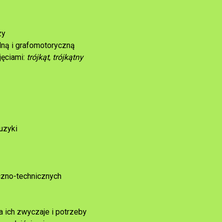
zy
lną i grafomotoryczną
jęciami:
trójkąt
,
trójkątny
uzyki
czno-technicznych
 ich zwyczaje i potrzeby