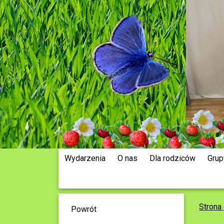
Wydarzenia
O nas
Dla rodziców
Grup
Strona
Powrót