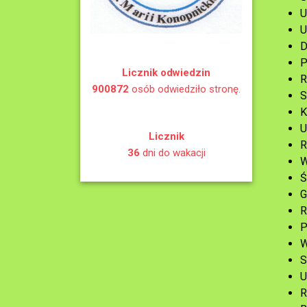
U
U
D
P
Licznik odwiedzin
R
900872
osób odwiedziło stronę.
S
K
U
Licznik
R
36
dni do wakacji
W
Ś
G
R
P
W
S
U
R