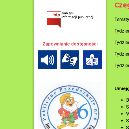
Cze
Tematy
Tydzie
Tydzie
Zapewnianie dostępności
Tydzie
Tydzie
Umieję
B
S
W
S
S