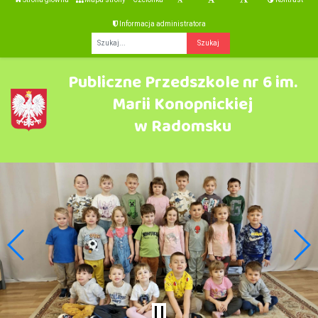
Informacja administratora
Fraza
Publiczne Przedszkole nr 6 im.
Marii Konopnickiej
w Radomsku