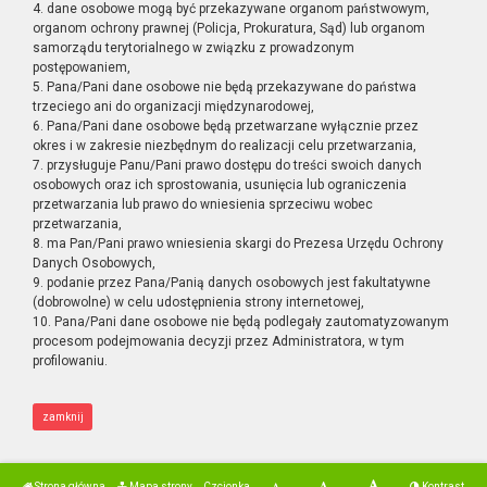
4. dane osobowe mogą być przekazywane organom państwowym,
organom ochrony prawnej (Policja, Prokuratura, Sąd) lub organom
samorządu terytorialnego w związku z prowadzonym
postępowaniem,
5. Pana/Pani dane osobowe nie będą przekazywane do państwa
trzeciego ani do organizacji międzynarodowej,
6. Pana/Pani dane osobowe będą przetwarzane wyłącznie przez
okres i w zakresie niezbędnym do realizacji celu przetwarzania,
7. przysługuje Panu/Pani prawo dostępu do treści swoich danych
osobowych oraz ich sprostowania, usunięcia lub ograniczenia
przetwarzania lub prawo do wniesienia sprzeciwu wobec
przetwarzania,
8. ma Pan/Pani prawo wniesienia skargi do Prezesa Urzędu Ochrony
Danych Osobowych,
9. podanie przez Pana/Panią danych osobowych jest fakultatywne
(dobrowolne) w celu udostępnienia strony internetowej,
10. Pana/Pani dane osobowe nie będą podlegały zautomatyzowanym
procesom podejmowania decyzji przez Administratora, w tym
profilowaniu.
zamknij
Strona główna
Mapa strony
Czcionka
Kontrast