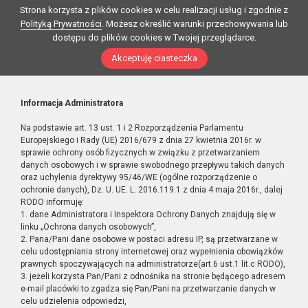
Strona korzysta z plików cookies w celu realizacji usług i zgodnie z
Polityką Prywatności
. Możesz określić warunki przechowywania lub
dostępu do plików cookies w Twojej przeglądarce.
Akceptuję ciasteczka
Informacja Administratora
Na podstawie art. 13 ust. 1 i 2 Rozporządzenia Parlamentu
Europejskiego i Rady (UE) 2016/679 z dnia 27 kwietnia 2016r. w
sprawie ochrony osób fizycznych w związku z przetwarzaniem
danych osobowych i w sprawie swobodnego przepływu takich danych
oraz uchylenia dyrektywy 95/46/WE (ogólne rozporządzenie o
ochronie danych), Dz. U. UE. L. 2016.119.1 z dnia 4 maja 2016r., dalej
RODO informuję:
1. dane Administratora i Inspektora Ochrony Danych znajdują się w
linku „Ochrona danych osobowych”,
2. Pana/Pani dane osobowe w postaci adresu IP, są przetwarzane w
celu udostępniania strony internetowej oraz wypełnienia obowiązków
prawnych spoczywających na administratorze(art.6 ust.1 lit.c RODO),
3. jeżeli korzysta Pan/Pani z odnośnika na stronie będącego adresem
e-mail placówki to zgadza się Pan/Pani na przetwarzanie danych w
celu udzielenia odpowiedzi,